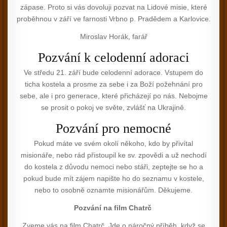
zápase. Proto si vás dovoluji pozvat na Lidové misie, které
proběhnou v září ve farnosti Vrbno p. Pradědem a Karlovice.
Miroslav Horák, farář
Pozvání k celodenní adoraci
Ve středu 21. září bude celodenní adorace. Vstupem do
ticha kostela a prosme za sebe i za Boží požehnání pro
sebe, ale i pro generace, které přicházejí po nás. Nebojme
se prosit o pokoj ve světe, zvlášť na Ukrajině.
Pozvání pro nemocné
Pokud máte ve svém okolí někoho, kdo by přivítal
misionáře, nebo rád přistoupil ke sv. zpovědi a už nechodí
do kostela z důvodu nemoci nebo stáři, zeptejte se ho a
pokud bude mít zájem napište ho do seznamu v kostele,
nebo to osobně oznamte misionářům. Děkujeme.
Pozv
ání na film Chatrč
Zveme vás na film Chatrč. Jde o náročný příběh, když se