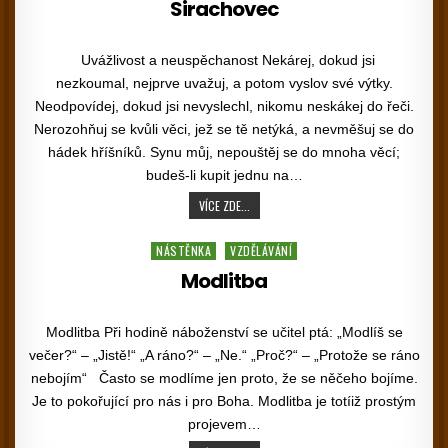
Sirachovec
PUBLISHED DATE:
Uvážlivost a neuspěchanost Nekárej, dokud jsi
nezkoumal, nejprve uvažuj, a potom vyslov své výtky.
Neodpovídej, dokud jsi nevyslechl, nikomu neskákej do řeči.
Nerozohňuj se kvůli věci, jež se tě netýká, a nevměšuj se do
hádek hříšníků. Synu můj, nepouštěj se do mnoha věcí;
budeš-li kupit jednu na…
SIRACHOVEC
VÍCE ZDE...
Posted in
NÁSTĚNKA
VZDĚLÁVÁNÍ
Modlitba
PUBLISHED DATE:
Modlitba Při hodině náboženství se učitel ptá: „Modlíš se
večer?“ – „Jistě!“ „A ráno?“ – „Ne.“ „Proč?“ – „Protože se ráno
nebojím“ Často se modlíme jen proto, že se něčeho bojíme.
Je to pokořující pro nás i pro Boha. Modlitba je totíiž prostým
projevem…