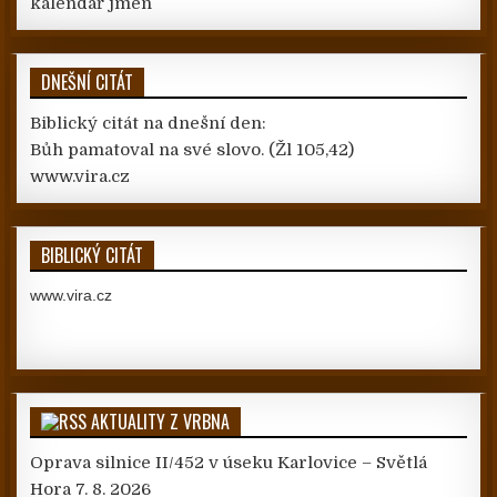
kalendář jmen
DNEŠNÍ CITÁT
Biblický citát na dnešní den:
Bůh pamatoval na své slovo.
(Žl 105,42)
www.vira.cz
BIBLICKÝ CITÁT
www.vira.cz
AKTUALITY Z VRBNA
Oprava silnice II/452 v úseku Karlovice – Světlá
Hora
7. 8. 2026