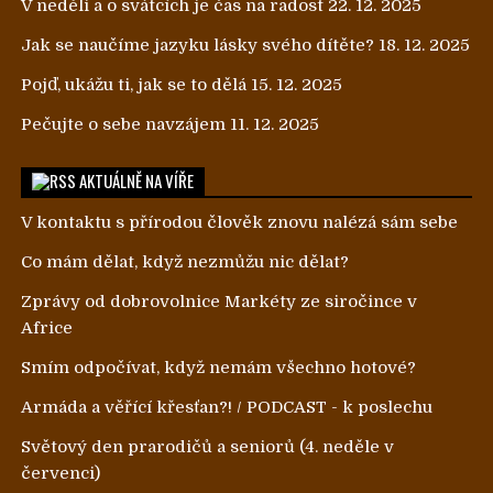
V neděli a o svátcích je čas na radost
22. 12. 2025
Jak se naučíme jazyku lásky svého dítěte?
18. 12. 2025
Pojď, ukážu ti, jak se to dělá
15. 12. 2025
Pečujte o sebe navzájem
11. 12. 2025
AKTUÁLNĚ NA VÍŘE
V kontaktu s přírodou člověk znovu nalézá sám sebe
Co mám dělat, když nezmůžu nic dělat?
Zprávy od dobrovolnice Markéty ze siročince v
Africe
Smím odpočívat, když nemám všechno hotové?
Armáda a věřící křesťan?! / PODCAST - k poslechu
Světový den prarodičů a seniorů (4. neděle v
červenci)