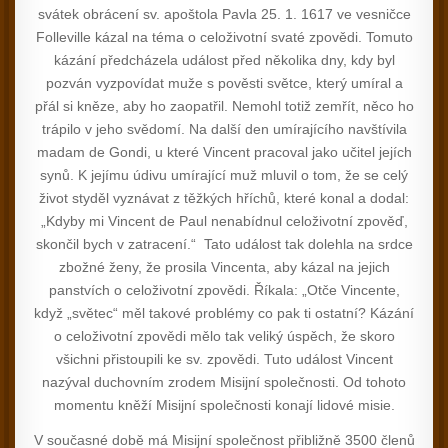
svátek obrácení sv. apoštola Pavla 25. 1. 1617 ve vesničce
Folleville kázal na téma o celoživotní svaté zpovědi. Tomuto
kázání předcházela událost před několika dny, kdy byl
pozván vyzpovídat muže s pověsti světce, který umíral a
přál si kněze, aby ho zaopatřil. Nemohl totiž zemřít, něco ho
trápilo v jeho svědomí. Na další den umírajícího navštívila
madam de Gondi, u které Vincent pracoval jako učitel jejích
synů. K jejímu údivu umírající muž mluvil o tom, že se celý
život styděl vyznávat z těžkých hříchů, které konal a dodal:
„Kdyby mi Vincent de Paul nenabídnul celoživotní zpověď,
skončil bych v zatracení.“ Tato událost tak dolehla na srdce
zbožné ženy, že prosila Vincenta, aby kázal na jejich
panstvích o celoživotní zpovědi. Říkala: „Otče Vincente,
když „světec“ měl takové problémy co pak ti ostatní? Kázání
o celoživotní zpovědi mělo tak veliký úspěch, že skoro
všichni přistoupili ke sv. zpovědi. Tuto událost Vincent
nazýval duchovním zrodem Misijní společnosti. Od tohoto
momentu kněží Misijní společnosti konají lidové misie.
V současné době má Misijní společnost přibližně 3500 členů