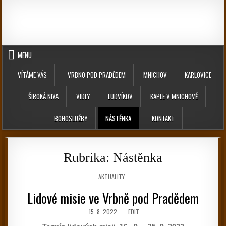
Skip to content
MENU
VÍTÁME VÁS
VRBNO POD PRADĚDEM
MNICHOV
KARLOVICE
ŠIROKÁ NIVA
VIDLY
LUDVÍKOV
KAPLE V MNICHOVĚ
BOHOSLUŽBY
NÁSTĚNKA
KONTAKT
Rubrika:
Nástěnka
POSTED IN
AKTUALITY
Lidové misie ve Vrbně pod Pradědem
PUBLISHED DATE:
LIDOVÉ MISIE VE VRBNĚ POD PRADĚ
15. 8. 2022
EDIT