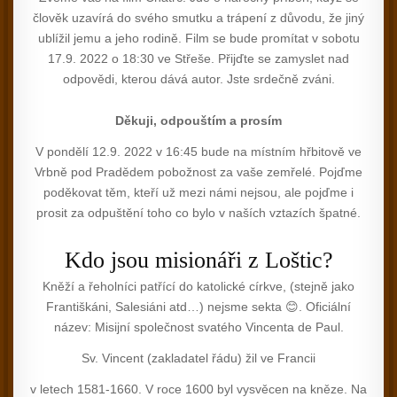
člověk uzavírá do svého smutku a trápení z důvodu, že jiný
ublížil jemu a jeho rodině. Film se bude promítat v sobotu
17.9. 2022 o 18:30 ve Střeše. Přijďte se zamyslet nad
odpovědi, kterou dává autor. Jste srdečně zváni.
Děkuji, odpouštím a prosím
V pondělí 12.9. 2022 v 16:45 bude na místním hřbitově ve
Vrbně pod Pradědem pobožnost za vaše zemřelé. Pojďme
poděkovat těm, kteří už mezi námi nejsou, ale pojďme i
prosit za odpuštění toho co bylo v naších vztazích špatné.
Kdo jsou misionáři z Loštic?
Kněží a řeholníci patřící do katolické církve, (stejně jako
Františkáni, Salesiáni atd…) nejsme sekta 😊. Oficiální
název: Misijní společnost svatého Vincenta de Paul.
Sv. Vincent (zakladatel řádu) žil ve Francii
v letech 1581-1660. V roce 1600 byl vysvěcen na kněze. Na