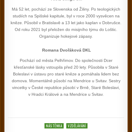
Má 52 let, pochází ze Slovenska od Žiliny. Po teologických
studiích na Spišské kapitule, byl v roce 2000 vysvěcen na
kněze. Působil v Bratislavě a 13 let jako kaplan v Dobrušce.
Od roku 2021 byl přeložen do misijního týmu do Loštic.
Organizuje hokejové zápasy.
Romana Dvořáková DKL
Pochází od města Pelhřimov. Do společnosti Dcer
křesťanské lásky vstoupila před 20 lety. Působila v Staré
Boleslavi v ústavu pro staré kněze a pomáhala lidem bez
domova. Momentálně působí na Mendrice u Svitav. Sestry
vincetky v České republice působí v Brně, Staré Boleslavi,
v Hradci Králové a na Mendrice u Svitav.
Posted in
NÁSTĚNKA
VZDĚLÁVÁNÍ