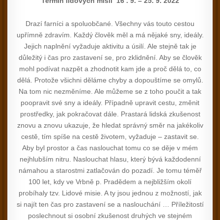
Termín lidových misii 16 . 9. – 25. 9. 2022
Drazí farníci a spoluobčané. Všechny vás touto cestou
upřímně zdravím. Každý člověk měl a má nějaké sny, ideály.
Jejich naplnění vyžaduje aktivitu a úsilí. Ale stejně tak je
důležitý i čas pro zastavení se, pro zklidnění. Aby se člověk
mohl podívat nazpět a zhodnotit kam jde a proč dělá to, co
dělá. Protože všichni děláme chyby a dopouštíme se omylů.
Na tom nic nezměníme. Ale můžeme se z toho poučit a tak
poopravit své sny a ideály. Případně upravit cestu, změnit
prostředky, jak pokračovat dále. Prastará lidská zkušenost
znovu a znovu ukazuje, že hledat správný směr na jakékoliv
cestě, tím spíše na cestě životem, vyžaduje – zastavit se.
Aby byl prostor a čas naslouchat tomu co se děje v mém
nejhlubším nitru. Naslouchat hlasu, který bývá každodenní
námahou a starostmi zatlačován do pozadí. Je tomu téměř
100 let, kdy ve Vrbně p. Pradědem a nejbližším okolí
probíhaly tzv. Lidové misie. A ty jsou jednou z možností, jak
si najít ten čas pro zastavení se a naslouchání … Příležitostí
poslechnout si osobní zkušenost druhých ve stejném