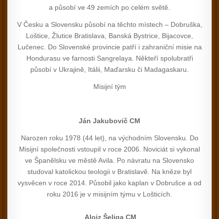
a působí ve 49 zemích po celém světě.
V Česku a Slovensku působí na těchto místech – Dobruška,
Loštice, Žlutice Bratislava, Banská Bystrice, Bijacovce,
Lučenec. Do Slovenské provincie patří i zahraniční misie na
Hondurasu ve farnosti Sangrelaya. Někteří spolubratři
působí v Ukrajině, Itálii, Maďarsku či Madagaskaru.
Misijní tým
Ján Jakubovič CM
Narozen roku 1978 (44 let), na východním Slovensku. Do
Misijní společnosti vstoupil v roce 2006. Noviciát si vykonal
ve Španělsku ve městě Avila. Po návratu na Slovensko
studoval katolickou teologii v Bratislavě. Na kněze byl
vysvěcen v roce 2014. Působil jako kaplan v Dobrušce a od
roku 2016 je v misijním týmu v Lošticích.
Aloiz Šeliga CM