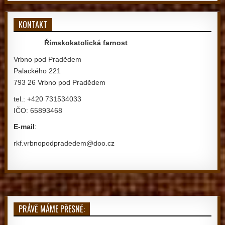
KONTAKT
Římskokatolická farnost
Vrbno pod Pradědem
Palackého 221
793 26 Vrbno pod Pradědem
tel.: +420 731534033
IČO: 65893468
E-mail
:
rkf.vrbnopodpradedem@doo.cz
PRÁVĚ MÁME PŘESNĚ: