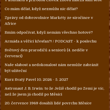
Co mám dělat, když nezmůžu nic dělat?
Zprávy od dobrovolnice Markéty ze siročince v
Africe
Smím odpočívat, když nemám všechno hotové?
Armáda a věřící křesťan?! / PODCAST - k poslechu
Světový den prarodičů a seniorů (4. neděle v
červenci)
Naše slabost a nedokonalost nám nemůže zabránit
být užiteční
Kurz Svatý Pavel 10. 2026 - 5. 2027
Astronaut J. B. Irwin: to že Ježíš chodil po Zemi je víc,
než že jsem já chodil po Měsíci
20. července 1969 dosáhli lidé povrchu Měsíce