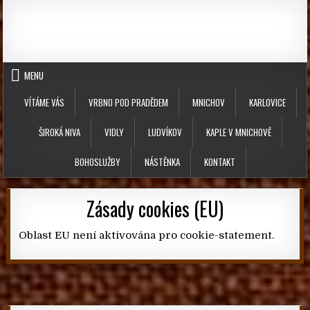
Skip to content
MENU
VÍTÁME VÁS
VRBNO POD PRADĚDEM
MNICHOV
KARLOVICE
ŠIROKÁ NIVA
VIDLY
LUDVÍKOV
KAPLE V MNICHOVĚ
BOHOSLUŽBY
NÁSTĚNKA
KONTAKT
Zásady cookies (EU)
Oblast EU není aktivována pro cookie-statement.