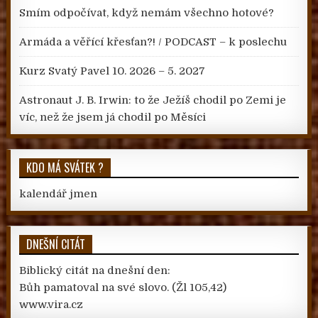
Smím odpočívat, když nemám všechno hotové?
Armáda a věřící křesťan?! / PODCAST – k poslechu
Kurz Svatý Pavel 10. 2026 – 5. 2027
Astronaut J. B. Irwin: to že Ježíš chodil po Zemi je
víc, než že jsem já chodil po Měsíci
KDO MÁ SVÁTEK ?
kalendář jmen
DNEŠNÍ CITÁT
Biblický citát na dnešní den:
Bůh pamatoval na své slovo.
(Žl 105,42)
www.vira.cz