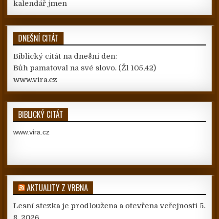
kalendář jmen
DNEŠNÍ CITÁT
Biblický citát na dnešní den:
Bůh pamatoval na své slovo.
(Žl 105,42)
www.vira.cz
BIBLICKÝ CITÁT
www.vira.cz
AKTUALITY Z VRBNA
Lesní stezka je prodloužena a otevřena veřejnosti
5.
8. 2026