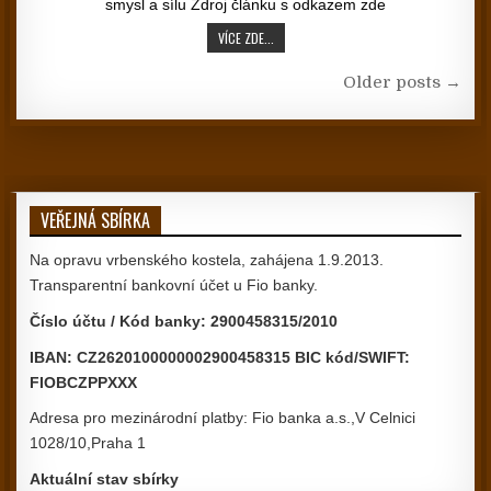
smysl a sílu Zdroj článku s odkazem zde
HLAD SE TÝKÁ I NAŠEHO VZTAHU K BOHU
VÍCE ZDE...
Navigace pro příspěvky
Older posts →
VEŘEJNÁ SBÍRKA
Na opravu vrbenského kostela, zahájena 1.9.2013.
Transparentní bankovní účet u Fio banky.
Číslo účtu / Kód banky: 2900458315/2010
IBAN: CZ2620100000002900458315 BIC kód/SWIFT:
FIOBCZPPXXX
Adresa pro mezinárodní platby: Fio banka a.s.,V Celnici
1028/10,Praha 1
Aktuální stav sbírky