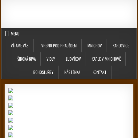
Skip to content
MENU
VÍTÁME VÁS
VRBNO POD PRADĚDEM
MNICHOV
KARLOVICE
ŠIROKÁ NIVA
VIDLY
LUDVÍKOV
KAPLE V MNICHOVĚ
BOHOSLUŽBY
NÁSTĚNKA
KONTAKT