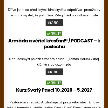
PUBLISHED DATE:
Dříve jsem se před jinými lidmi styděla odpočívat, protože by
si mohli myslet, že jsem líná. Zdroj článku s odkazem zde
SMÍM ODPOČÍVAT, KDYŽ NEMÁM VŠECHNO
VÍCE ZDE...
Posted in
AKTUALITY
Armáda a věřící křesťan?! / PODCAST – k
poslechu
PUBLISHED DATE:
Není nesmysl položit život pro druhé? (Tomáš Holub) Zdroj
článku s odkazem zde
ARMÁDA A VĚŘÍCÍ KŘESŤAN?! / PODCAST
VÍCE ZDE...
Posted in
AKTUALITY
Kurz Svatý Pavel 10. 2026 – 5. 2027
PUBLISHED DATE:
Pastorační středisko Arcibiskupství pražského otevírá nový
ročník formačně-vzdělávacího Kurzu Svatý Pavel, který nabízí