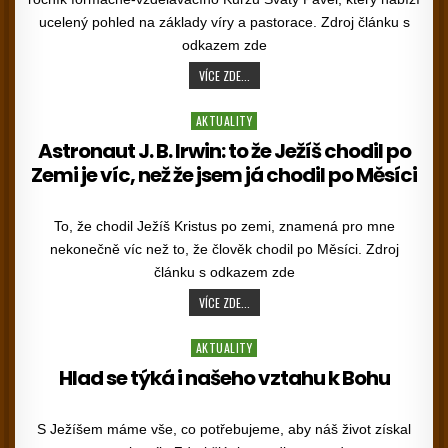
ucelený pohled na základy víry a pastorace. Zdroj článku s
odkazem zde
KURZ SVATÝ PAVEL 10. 2026 – 5. 2027
VÍCE ZDE...
Posted in
AKTUALITY
Astronaut J. B. Irwin: to že Ježíš chodil po
Zemi je víc, než že jsem já chodil po Měsíci
PUBLISHED DATE:
To, že chodil Ježíš Kristus po zemi, znamená pro mne
nekonečně víc než to, že člověk chodil po Měsíci. Zdroj
článku s odkazem zde
ASTRONAUT J. B. IRWIN: TO ŽE JEŽÍŠ CHOD
VÍCE ZDE...
Posted in
AKTUALITY
Hlad se týká i našeho vztahu k Bohu
PUBLISHED DATE:
S Ježíšem máme vše, co potřebujeme, aby náš život získal