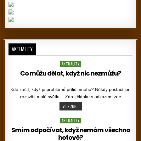
AKTUALITY
Posted in
AKTUALITY
Co můžu dělat, když nic nezmůžu?
PUBLISHED DATE:
Kde začít, když je problémů příliš mnoho? Někdy postačí jen
rozsvítit malé světlo… Zdroj článku s odkazem zde
CO MŮŽU DĚLAT, KDYŽ NIC NEZMŮŽU?
VÍCE ZDE...
Posted in
AKTUALITY
Smím odpočívat, když nemám všechno
hotové?