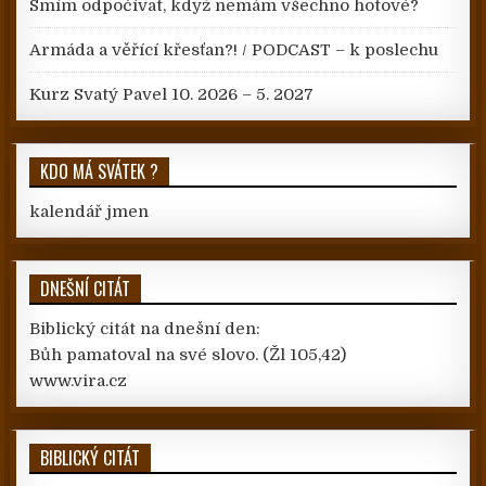
Smím odpočívat, když nemám všechno hotové?
Armáda a věřící křesťan?! / PODCAST – k poslechu
Kurz Svatý Pavel 10. 2026 – 5. 2027
KDO MÁ SVÁTEK ?
kalendář jmen
DNEŠNÍ CITÁT
Biblický citát na dnešní den:
Bůh pamatoval na své slovo.
(Žl 105,42)
www.vira.cz
BIBLICKÝ CITÁT