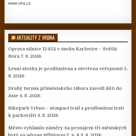
www.vira.cz
AKTUALITY Z VRBNA
Oprava silnice II/452 v úseku Karlovice – Světlá
Hora
7. 8. 2026
Lesní stezka je prodloužena a otevřena veřejnosti
5.
8. 2026
Druhý turnus příměstského tábora zavedl děti do
Asie
4. 8. 2026
Bikepark Vrbno – stoupací trail a prodloužení trati
k parkovišti
4. 8. 2026
Město vyhlásilo záměry na pronájem tří městských
bytů na adrese Hřbitovní č. p. 8
3. 8. 2026