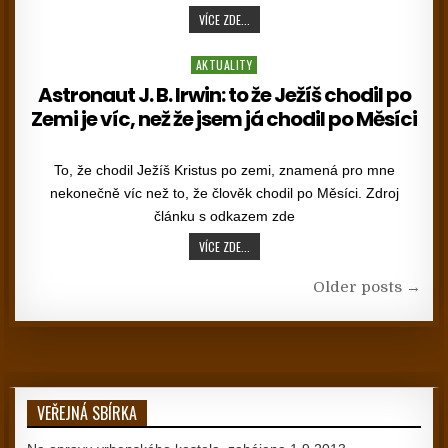
KURZ SVATÝ PAVEL 10. 2026 – 5. 2027
VÍCE ZDE...
Posted in
AKTUALITY
Astronaut J. B. Irwin: to že Ježíš chodil po
Zemi je víc, než že jsem já chodil po Měsíci
PUBLISHED DATE:
To, že chodil Ježíš Kristus po zemi, znamená pro mne
nekonečně víc než to, že člověk chodil po Měsíci. Zdroj
článku s odkazem zde
ASTRONAUT J. B. IRWIN: TO ŽE JEŽÍŠ CHOD
VÍCE ZDE...
Navigace pro příspěvky
Older posts →
VEŘEJNÁ SBÍRKA