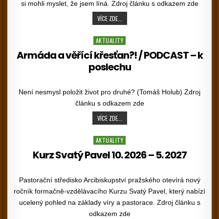
si mohli myslet, že jsem líná. Zdroj článku s odkazem zde
SMÍM ODPOČÍVAT, KDYŽ NEMÁM VŠECHNO
VÍCE ZDE...
Posted in
AKTUALITY
Armáda a věřící křesťan?! / PODCAST – k
poslechu
PUBLISHED DATE:
Není nesmysl položit život pro druhé? (Tomáš Holub) Zdroj
článku s odkazem zde
ARMÁDA A VĚŘÍCÍ KŘESŤAN?! / PODCAST
VÍCE ZDE...
Posted in
AKTUALITY
Kurz Svatý Pavel 10. 2026 – 5. 2027
PUBLISHED DATE:
Pastorační středisko Arcibiskupství pražského otevírá nový
ročník formačně-vzdělávacího Kurzu Svatý Pavel, který nabízí
ucelený pohled na základy víry a pastorace. Zdroj článku s
odkazem zde