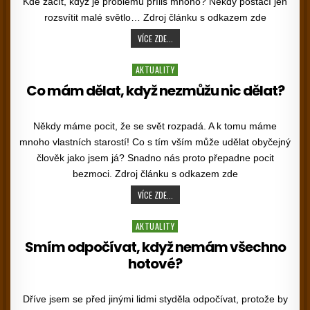
Kde začít, když je problémů příliš mnoho? Někdy postačí jen
rozsvítit malé světlo… Zdroj článku s odkazem zde
CO MŮŽU DĚLAT, KDYŽ NIC NEZMŮŽU?
VÍCE ZDE...
Posted in
AKTUALITY
Co mám dělat, když nezmůžu nic dělat?
PUBLISHED DATE:
Někdy máme pocit, že se svět rozpadá. A k tomu máme
mnoho vlastních starostí! Co s tím vším může udělat obyčejný
člověk jako jsem já? Snadno nás proto přepadne pocit
bezmoci. Zdroj článku s odkazem zde
CO MÁM DĚLAT, KDYŽ NEZMŮŽU NIC DĚLA
VÍCE ZDE...
Posted in
AKTUALITY
Smím odpočívat, když nemám všechno
hotové?
PUBLISHED DATE:
Dříve jsem se před jinými lidmi styděla odpočívat, protože by