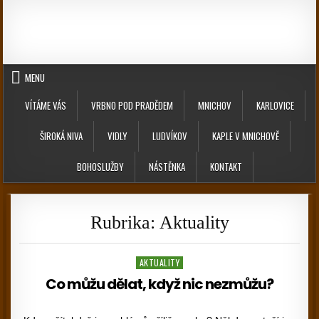
Skip to content
MENU
VÍTÁME VÁS
VRBNO POD PRADĚDEM
MNICHOV
KARLOVICE
ŠIROKÁ NIVA
VIDLY
LUDVÍKOV
KAPLE V MNICHOVĚ
BOHOSLUŽBY
NÁSTĚNKA
KONTAKT
Rubrika:
Aktuality
Posted in
AKTUALITY
Co můžu dělat, když nic nezmůžu?
PUBLISHED DATE: