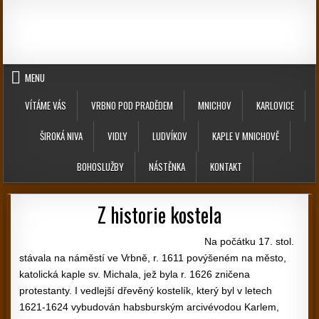
Skip to content
MENU
VÍTÁME VÁS
VRBNO POD PRADĚDEM
MNICHOV
KARLOVICE
ŠIROKÁ NIVA
VIDLY
LUDVÍKOV
KAPLE V MNICHOVĚ
BOHOSLUŽBY
NÁSTĚNKA
KONTAKT
Z historie kostela
Na počátku 17. stol.
stávala na náměstí ve Vrbně, r. 1611 povýšeném na město,
katolická kaple sv. Michala, jež byla r. 1626 zničena
protestanty. I vedlejší dřevěný kostelík, který byl v letech
1621-1624 vybudován habsburským arcivévodou Karlem,