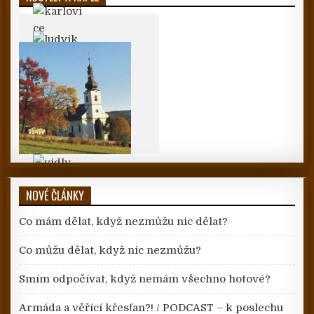
NOVÉ ČLÁNKY
Co mám dělat, když nezmůžu nic dělat?
Co můžu dělat, když nic nezmůžu?
Smím odpočívat, když nemám všechno hotové?
Armáda a věřící křesťan?! / PODCAST – k poslechu