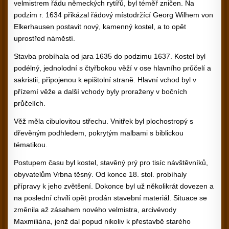
velmistrem řádu německých rytířů, byl téměř zničen. Na
podzim r. 1634 přikázal řádový místodržící Georg Wilhem von
Elkerhausen postavit nový, kamenný kostel, a to opět
uprostřed náměstí.
Stavba probíhala od jara 1635 do podzimu 1637. Kostel byl
podélný, jednolodní s čtyřbokou věží v ose hlavního průčelí a
sakristii, připojenou k epištolní straně. Hlavní vchod byl v
přízemí věže a další vchody byly proraženy v bočních
průčelích.
Věž měla cibulovitou střechu. Vnitřek byl plochostropý s
dřevěným podhledem, pokrytým malbami s biblickou
tématikou.
Postupem času byl kostel, stavěný prý pro tisíc návštěvníků,
obyvatelům Vrbna těsný. Od konce 18. stol. probíhaly
přípravy k jeho zvětšení. Dokonce byl už několikrát dovezen a
na poslední chvíli opět prodán stavební materiál. Situace se
změnila až zásahem nového velmistra, arcivévody
Maxmiliána, jenž dal popud nikoliv k přestavbě starého