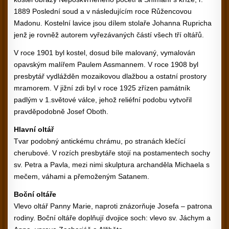
1889 Poslední soud a v následujícím roce Růžencovou
Madonu. Kostelní lavice jsou dílem stolaře Johanna Rupricha
jenž je rovněž autorem vyřezávaných částí všech tří oltářů.
V roce 1901 byl kostel, dosud bíle malovaný, vymalován
opavským malířem Paulem Assmannem. V roce 1908 byl
presbytář vydlážděn mozaikovou dlažbou a ostatní prostory
mramorem. V jižní zdi byl v roce 1925 zřízen památník
padlým v 1.světové válce, jehož reliéfní podobu vytvořil
pravděpodobně Josef Oboth.
Hlavní oltář
Tvar podobný antickému chrámu, po stranách klečící
cherubové. V rozích presbytáře stojí na postamentech sochy
sv. Petra a Pavla, mezi nimi skulptura archanděla Michaela s
mečem, váhami a přemoženým Satanem.
Boční oltáře
Vlevo oltář Panny Marie, naproti znázorňuje Josefa – patrona
rodiny. Boční oltáře doplňují dvojice soch: vlevo sv. Jáchym a