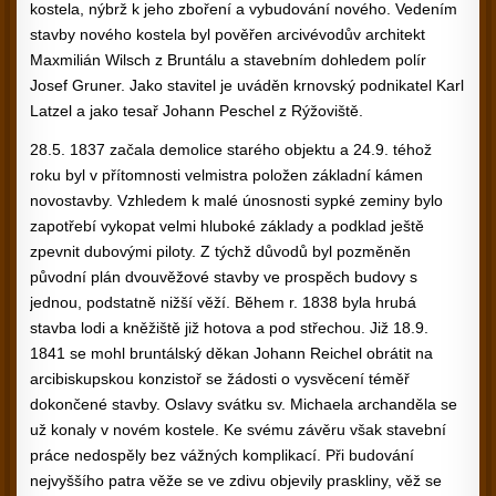
kostela, nýbrž k jeho zboření a vybudování nového. Vedením
stavby nového kostela byl pověřen arcivévodův architekt
Maxmilián Wilsch z Bruntálu a stavebním dohledem polír
Josef Gruner. Jako stavitel je uváděn krnovský podnikatel Karl
Latzel a jako tesař Johann Peschel z Rýžoviště.
28.5. 1837 začala demolice starého objektu a 24.9. téhož
roku byl v přítomnosti velmistra položen základní kámen
novostavby. Vzhledem k malé únosnosti sypké zeminy bylo
zapotřebí vykopat velmi hluboké základy a podklad ještě
zpevnit dubovými piloty. Z týchž důvodů byl pozměněn
původní plán dvouvěžové stavby ve prospěch budovy s
jednou, podstatně nižší věží. Během r. 1838 byla hrubá
stavba lodi a kněžiště již hotova a pod střechou. Již 18.9.
1841 se mohl bruntálský děkan Johann Reichel obrátit na
arcibiskupskou konzistoř se žádosti o vysvěcení téměř
dokončené stavby. Oslavy svátku sv. Michaela archanděla se
už konaly v novém kostele. Ke svému závěru však stavební
práce nedospěly bez vážných komplikací. Při budování
nejvyššího patra věže se ve zdivu objevily praskliny, věž se