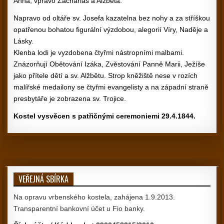
Anna, vpravo Zachariáš a Alžběta.
Napravo od oltáře sv. Josefa kazatelna bez nohy a za stříškou
opatřenou bohatou figurální výzdobou, alegorií Víry, Naděje a
Lásky.
Klenba lodi je vyzdobena čtyřmi nástropními malbami.
Znázorňují Obětování Izáka, Zvěstování Panně Marii, Ježíše
jako přítele dětí a sv. Alžbětu. Strop kněžiště nese v rozích
malířské medailony se čtyřmi evangelisty a na západní straně
presbytáře je zobrazena sv. Trojice.
Kostel vysvěcen s patřičnými ceremoniemi 29.4.1844.
VEŘEJNÁ SBÍRKA
Na opravu vrbenského kostela, zahájena 1.9.2013.
Transparentní bankovní účet u Fio banky.