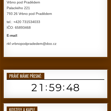
Vrbno pod Pradědem
Palackého 221
793 26 Vrbno pod Pradědem
tel.: +420 731534033
IČO: 65893468
E-mail
:
rkf.vrbnopodpradedem@doo.cz
PRÁVĚ MÁME PŘESNĚ:
KOSTELY A KAPLE