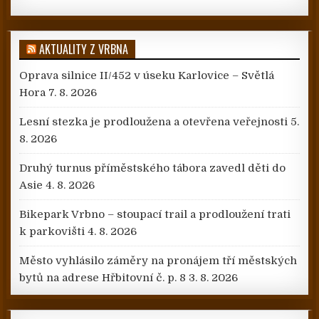
AKTUALITY Z VRBNA
Oprava silnice II/452 v úseku Karlovice – Světlá
Hora
7. 8. 2026
Lesní stezka je prodloužena a otevřena veřejnosti
5.
8. 2026
Druhý turnus příměstského tábora zavedl děti do
Asie
4. 8. 2026
Bikepark Vrbno – stoupací trail a prodloužení trati
k parkovišti
4. 8. 2026
Město vyhlásilo záměry na pronájem tří městských
bytů na adrese Hřbitovní č. p. 8
3. 8. 2026