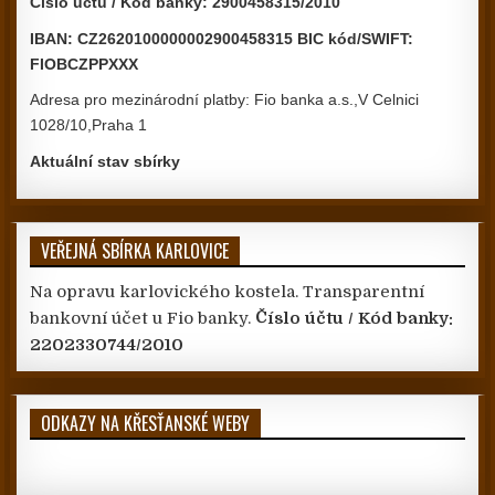
Číslo účtu / Kód banky: 2900458315/2010
IBAN: CZ2620100000002900458315 BIC kód/SWIFT:
FIOBCZPPXXX
Adresa pro mezinárodní platby: Fio banka a.s.,V Celnici
1028/10,Praha 1
Aktuální stav sbírky
VEŘEJNÁ SBÍRKA KARLOVICE
Na opravu karlovického kostela. Transparentní
bankovní účet u Fio banky.
Číslo účtu / Kód banky:
2202330744/2010
ODKAZY NA KŘESŤANSKÉ WEBY