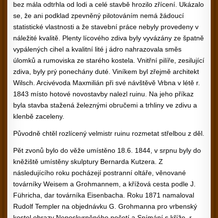
bez mála odtrhla od lodi a celé stavbě hrozilo zřícení. Ukázalo
se, že ani podklad zpevněný pilotováním nemá žádoucí
statistické vlastnosti a že stavební práce nebyly provedeny v
náležité kvalitě. Plenty lícového zdiva byly vyvázány ze špatně
vypálených cihel a kvalitní lité j ádro nahrazovala směs
úlomků a rumoviska ze starého kostela. Vnitřní pilíře, zesilující
zdiva, byly prý ponechány duté. Viníkem byl zřejmě architekt
Wilsch. Arcivévoda Maxmilián při své návštěvě Vrbna v létě r.
1843 místo hotové novostavby nalezl ruinu. Na jeho příkaz
byla stavba stažená železnými obručemi a trhliny ve zdivu a
klenbě zaceleny.
Původně chtěl rozlícený velmistr ruinu rozmetat střelbou z děl.
Pět zvonů bylo do věže umístěno 18.6. 1844, v srpnu byly do
kněžiště umístěny skulptury Bernarda Kutzera. Z
následujícího roku pocházejí postranní oltáře, věnované
továrníky Weisem a Grohmannem, a křížová cesta podle J.
Führicha, dar továrníka Eisenbacha. Roku 1871 namaloval
Rudolf Templer na objednávku G. Grohmanna pro vrbenský
kostel obrazy Neposkvrněného početí a Snímání s kříže, r.