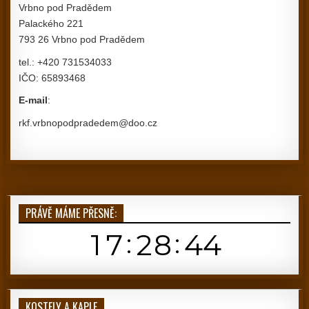
Vrbno pod Pradědem
Palackého 221
793 26 Vrbno pod Pradědem
tel.: +420 731534033
IČO: 65893468
E-mail
:
rkf.vrbnopodpradedem@doo.cz
PRÁVĚ MÁME PŘESNĚ:
KOSTELY A KAPLE