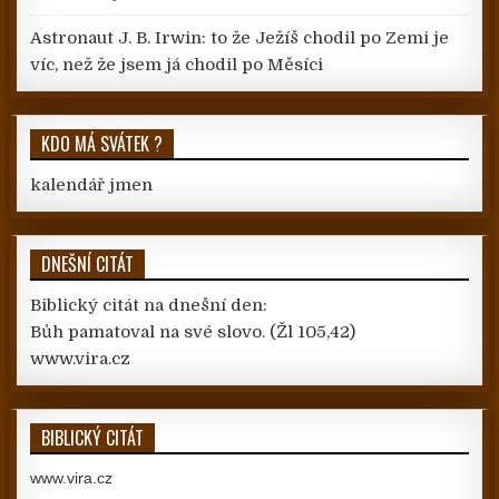
Astronaut J. B. Irwin: to že Ježíš chodil po Zemi je
víc, než že jsem já chodil po Měsíci
KDO MÁ SVÁTEK ?
kalendář jmen
DNEŠNÍ CITÁT
Biblický citát na dnešní den:
Bůh pamatoval na své slovo.
(Žl 105,42)
www.vira.cz
BIBLICKÝ CITÁT
www.vira.cz