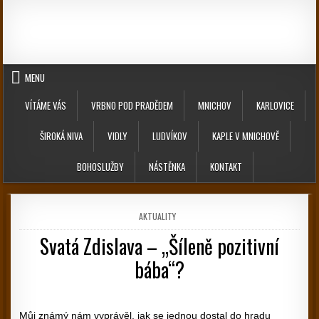
Skip to content
MENU
VÍTÁME VÁS
VRBNO POD PRADĚDEM
MNICHOV
KARLOVICE
ŠIROKÁ NIVA
VIDLY
LUDVÍKOV
KAPLE V MNICHOVĚ
BOHOSLUŽBY
NÁSTĚNKA
KONTAKT
POSTED IN
AKTUALITY
Svatá Zdislava – „Šíleně pozitivní
bába“?
PUBLISHED DATE:
Můj známý nám vyprávěl, jak se jednou dostal do hradu