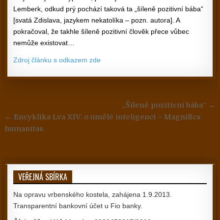
Lemberk, odkud prý pochází taková ta „šíleně pozitivní bába“
[svatá Zdislava, jazykem nekatolíka – pozn. autora]. A
pokračoval, že takhle šíleně pozitivní člověk přece vůbec
nemůže existovat…
Zdroj článku s odkazem zde
Navigace pro příspěvek
„Šíleně pozitivní bába“ →
← Encyklika Lva XIV. o umělé inteligenci – Magnifica
humanitas
VEŘEJNÁ SBÍRKA
Na opravu vrbenského kostela, zahájena 1.9.2013.
Transparentní bankovní účet u Fio banky.