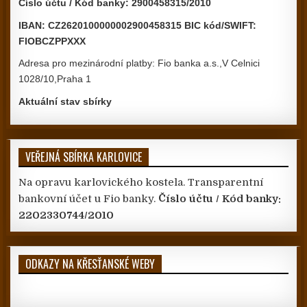
Číslo účtu / Kód banky: 2900458315/2010
IBAN: CZ2620100000002900458315 BIC kód/SWIFT:
FIOBCZPPXXX
Adresa pro mezinárodní platby: Fio banka a.s.,V Celnici
1028/10,Praha 1
Aktuální stav sbírky
VEŘEJNÁ SBÍRKA KARLOVICE
Na opravu karlovického kostela. Transparentní
bankovní účet u Fio banky.
Číslo účtu / Kód banky:
2202330744/2010
ODKAZY NA KŘESŤANSKÉ WEBY