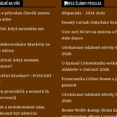
ÁLNĚ NA VÍŘE
ČLÁNKY PROGLAS
 s přírodou člověk znovu
Hitparáda – 1534. kolo
m sebe
Desátý ročník Dobršské br
lat, když nezmůžu nic
Více než 30 let za mixem a
italo dance
 dobrovolnice Markéty ze
Očekávané události středy 6
v Africe
2026
čívat, když nemám
O hymně Celostátního setk
otové?
mládeže v Ostravě 2026
ěřící křesťan?! / PODCAST -
Francouzka Céline Bossu a je
u
písních
n prarodičů a seniorů (4.
Očekávané události středy 5
ervenci)
2026
ost a nedokonalost nám
Beatie Wolfe &amp; Brian E
ránit být užiteční
představíme album Lumina