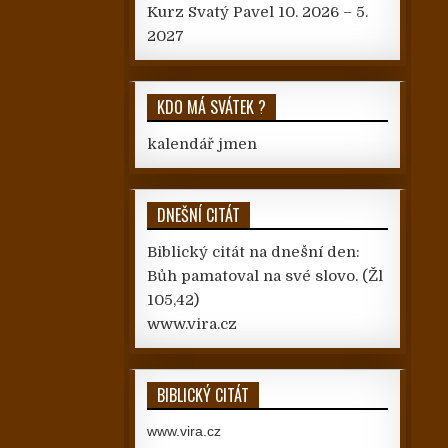
Kurz Svatý Pavel 10. 2026 – 5.
2027
KDO MÁ SVÁTEK ?
kalendář jmen
DNEŠNÍ CITÁT
Biblický citát na dnešní den:
Bůh pamatoval na své slovo.
(Žl
105,42)
www.vira.cz
BIBLICKÝ CITÁT
www.vira.cz