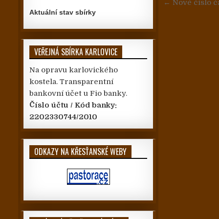
Navigace
← Nové číslo č
Aktuální stav sbírky
VEŘEJNÁ SBÍRKA KARLOVICE
Na opravu karlovického
kostela. Transparentní
bankovní účet u Fio banky.
Číslo účtu / Kód banky:
2202330744/2010
ODKAZY NA KŘESŤANSKÉ WEBY