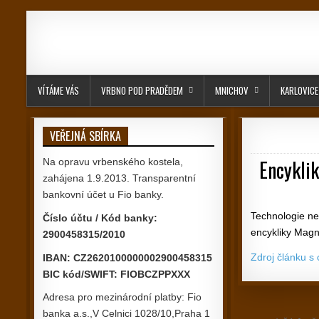
Skip to content
VÍTÁME VÁS
VRBNO POD PRADĚDEM
MNICHOV
KARLOVICE
VEŘEJNÁ SBÍRKA
Encyklik
Na opravu vrbenského kostela,
zahájena 1.9.2013. Transparentní
bankovní účet u Fio banky.
Technologie nen
Číslo účtu / Kód banky:
encykliky Magn
2900458315/2010
Zdroj článku s
IBAN: CZ2620100000002900458315
BIC kód/SWIFT: FIOBCZPPXXX
Adresa pro mezinárodní platby: Fio
banka a.s.,V Celnici 1028/10,Praha 1