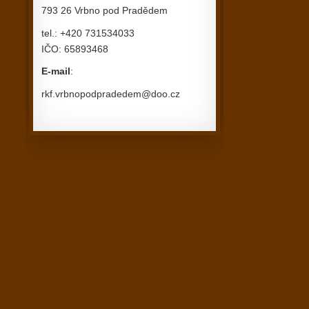
793 26 Vrbno pod Pradědem
tel.: +420 731534033
IČO: 65893468
E-mail
:
rkf.vrbnopodpradedem@doo.cz