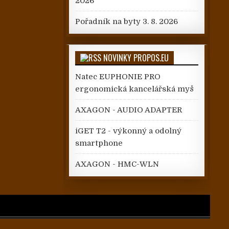
2026
Pořadník na byty
3. 8. 2026
NOVINKY PROPOS.EU
Natec EUPHONIE PRO
ergonomická kancelářská myš
AXAGON - AUDIO ADAPTER
iGET T2 - výkonný a odolný
smartphone
AXAGON - HMC-WLN