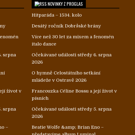
NOVINKY Z PROGLAS
Hitparáda – 1534. kolo
ány
Desátý ročník Dobršské brány
 fenomén
Více než 30 let za mixem a fenomén
italo dance
. srpna
Očekávané události středy 6. srpna
2026
ání
O hymně Celostátního setkání
mládeže v Ostravě 2026
jí život v
Francouzka Céline Bossu a její život v
písních
. srpna
Očekávané události středy 5. srpna
2026
no –
Beatie Wolfe &amp; Brian Eno –
l
představíme album Luminal