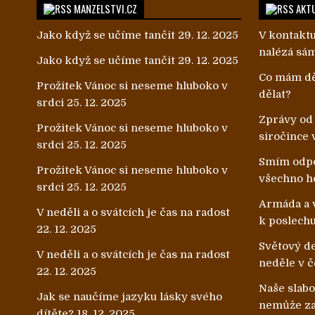
MANZELSTVI.CZ
AKTU
Jako když se učíme tančit
29. 12. 2025
V kontaktu
nalézá sá
Jako když se učíme tančit
29. 12. 2025
Co mám dě
Prožitek Vánoc si neseme hluboko v
dělat?
srdci
25. 12. 2025
Zprávy od
Prožitek Vánoc si neseme hluboko v
siročince 
srdci
25. 12. 2025
Smím odpo
Prožitek Vánoc si neseme hluboko v
všechno h
srdci
25. 12. 2025
Armáda a v
V neděli a o svátcích je čas na radost
k poslech
22. 12. 2025
Světový de
V neděli a o svátcích je čas na radost
neděle v č
22. 12. 2025
Naše slab
Jak se naučíme jazyku lásky svého
nemůže zab
dítěte?
18. 12. 2025