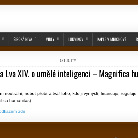
ŠIROKÁ NIVA
VIDLY
LUDVÍKOV
KAPLE V MNICHOVĚ
B
POSTED IN
AKTUALITY
a Lva XIV. o umělé inteligenci – Magnifica 
PUBLISHED DATE:
í neutrální, neboť přebírá tvář toho, kdo ji vymýšlí, financuje, reguluje
ifica humanitas)
 odkazem zde