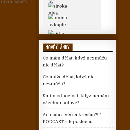
zitivní bába“? →
NOVÉ ČLÁNKY
Co mám dělat, když nezmůžu
nic dělat?
Co můžu dělat, když nic
nezmůžu?
Smím odpočívat, když nemám
všechno hotové?
Armáda a věřící křesťan?! /
PODCAST – k poslechu