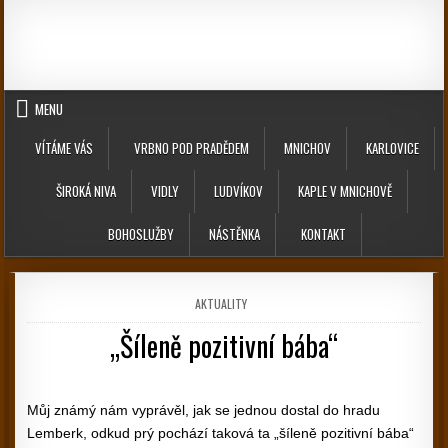
Skip to content
MENU
VÍTÁME VÁS
VRBNO POD PRADĚDEM
MNICHOV
KARLOVICE
ŠIROKÁ NIVA
VIDLY
LUDVÍKOV
KAPLE V MNICHOVĚ
BOHOSLUŽBY
NÁSTĚNKA
KONTAKT
POSTED IN
AKTUALITY
„Šíleně pozitivní bába“
PUBLISHED DATE:
Můj známý nám vyprávěl, jak se jednou dostal do hradu
Lemberk, odkud prý pochází taková ta „šíleně pozitivní bába“