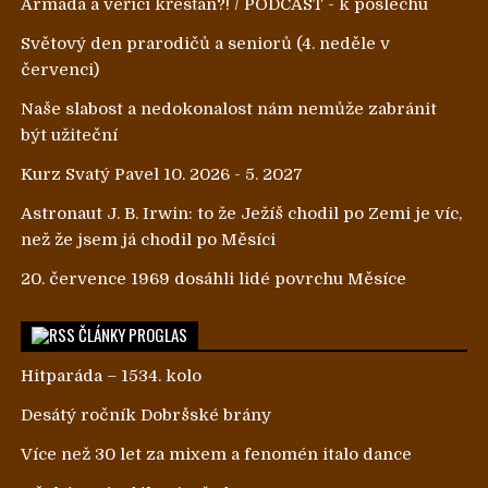
Armáda a věřící křesťan?! / PODCAST - k poslechu
Světový den prarodičů a seniorů (4. neděle v
červenci)
Naše slabost a nedokonalost nám nemůže zabránit
být užiteční
Kurz Svatý Pavel 10. 2026 - 5. 2027
Astronaut J. B. Irwin: to že Ježíš chodil po Zemi je víc,
než že jsem já chodil po Měsíci
20. července 1969 dosáhli lidé povrchu Měsíce
ČLÁNKY PROGLAS
Hitparáda – 1534. kolo
Desátý ročník Dobršské brány
Více než 30 let za mixem a fenomén italo dance