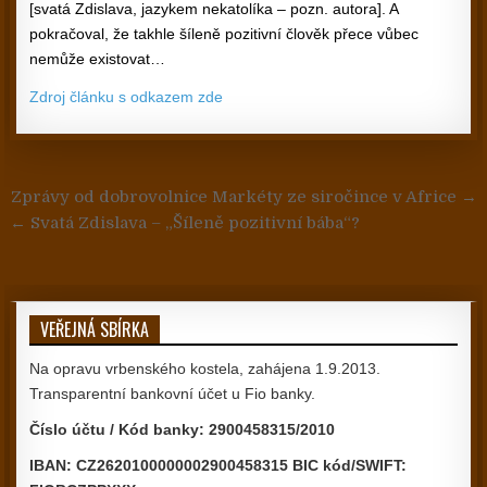
[svatá Zdislava, jazykem nekatolíka – pozn. autora]. A
pokračoval, že takhle šíleně pozitivní člověk přece vůbec
nemůže existovat…
Zdroj článku s odkazem zde
Navigace pro příspěvek
Zprávy od dobrovolnice Markéty ze siročince v Africe →
← Svatá Zdislava – „Šíleně pozitivní bába“?
VEŘEJNÁ SBÍRKA
Na opravu vrbenského kostela, zahájena 1.9.2013.
Transparentní bankovní účet u Fio banky.
Číslo účtu / Kód banky: 2900458315/2010
IBAN: CZ2620100000002900458315 BIC kód/SWIFT: