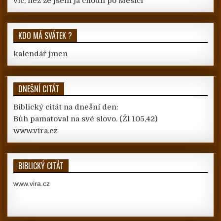
víc, než že jsem já chodil po Měsíci
KDO MÁ SVÁTEK ?
kalendář jmen
DNEŠNÍ CITÁT
Biblický citát na dnešní den:
Bůh pamatoval na své slovo.
(Žl 105,42)
www.vira.cz
BIBLICKÝ CITÁT
www.vira.cz