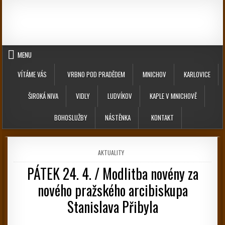
Skip to content
MENU
VÍTÁME VÁS
VRBNO POD PRADĚDEM
MNICHOV
KARLOVICE
ŠIROKÁ NIVA
VIDLY
LUDVÍKOV
KAPLE V MNICHOVĚ
BOHOSLUŽBY
NÁSTĚNKA
KONTAKT
POSTED IN
AKTUALITY
PÁTEK 24. 4. / Modlitba novény za
nového pražského arcibiskupa
Stanislava Přibyla
PUBLISHED DATE: