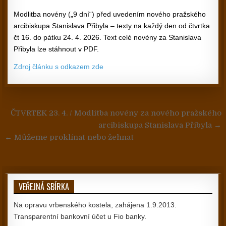
Modlitba novény („9 dní“) před uvedením nového pražského
arcibiskupa Stanislava Přibyla – texty na každý den od čtvrtka
čt 16. do pátku 24. 4. 2026. Text celé novény za Stanislava
Přibyla lze stáhnout v PDF.
Zdroj článku s odkazem zde
Navigace pro příspěvek
ČTVRTEK 23. 4. / Modlitba novény za nového pražského
arcibiskupa Stanislava Přibyla →
← Můžeme proklínat nebo žehnat
VEŘEJNÁ SBÍRKA
Na opravu vrbenského kostela, zahájena 1.9.2013.
Transparentní bankovní účet u Fio banky.