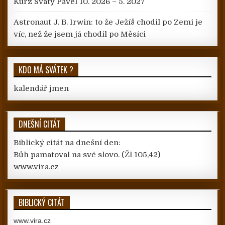
Kurz Svatý Pavel 10. 2026 – 5. 2027
Astronaut J. B. Irwin: to že Ježíš chodil po Zemi je
víc, než že jsem já chodil po Měsíci
KDO MÁ SVÁTEK ?
kalendář jmen
DNEŠNÍ CITÁT
Biblický citát na dnešní den:
Bůh pamatoval na své slovo.
(Žl 105,42)
www.vira.cz
BIBLICKÝ CITÁT
www.vira.cz