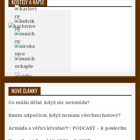
KOSTELY A KAPLE
NOVÉ ČLÁNKY
Co můžu dělat, když nic nezmůžu?
Smím odpočívat, když nemám všechno hotové?
Armáda a věřící křesťan?! / PODCAST – k poslechu