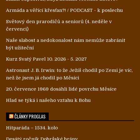
Armáda a věřící křesťan?! / PODCAST - k poslechu
Světový den prarodičů a seniorů (4. neděle v
červenci)
Naše slabost a nedokonalost nám nemůže zabránit
být užiteční
Kurz Svatý Pavel 10. 2026 - 5. 2027
Astronaut J. B. Irwin: to že Ježíš chodil po Zemi je víc,
než že jsem já chodil po Měsíci
20. července 1969 dosáhli lidé povrchu Měsíce
Hlad se týká i našeho vztahu k Bohu
ČLÁNKY PROGLAS
Hitparáda – 1534. kolo
Desátý ročník Dobršské brány