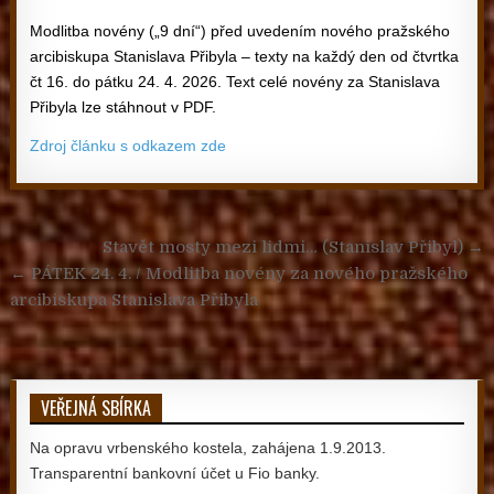
Modlitba novény („9 dní“) před uvedením nového pražského
arcibiskupa Stanislava Přibyla – texty na každý den od čtvrtka
čt 16. do pátku 24. 4. 2026. Text celé novény za Stanislava
Přibyla lze stáhnout v PDF.
Zdroj článku s odkazem zde
Navigace pro příspěvek
Stavět mosty mezi lidmi… (Stanislav Přibyl) →
← PÁTEK 24. 4. / Modlitba novény za nového pražského
arcibiskupa Stanislava Přibyla
VEŘEJNÁ SBÍRKA
Na opravu vrbenského kostela, zahájena 1.9.2013.
Transparentní bankovní účet u Fio banky.