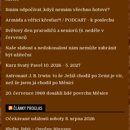
Smím odpočívat, když nemám všechno hotové?
Armáda a věřící křesťan?! / PODCAST - k poslechu
Světový den prarodičů a seniorů (4. neděle v
červenci)
Naše slabost a nedokonalost nám nemůže zabránit
být užiteční
Kurz Svatý Pavel 10. 2026 - 5. 2027
Astronaut J. B. Irwin: to že Ježíš chodil po Zemi je víc,
než že jsem já chodil po Měsíci
20. července 1969 dosáhli lidé povrchu Měsíce
ČLÁNKY PROGLAS
Očekávané události soboty 8. srpna 2026
Slyšte, lidé! – Ozvěny Nirvany