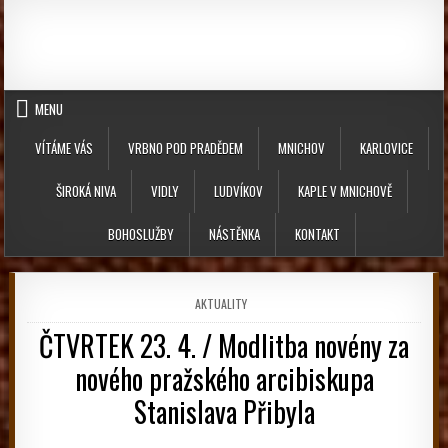
Skip to content
MENU
VÍTÁME VÁS
VRBNO POD PRADĚDEM
MNICHOV
KARLOVICE
ŠIROKÁ NIVA
VIDLY
LUDVÍKOV
KAPLE V MNICHOVĚ
BOHOSLUŽBY
NÁSTĚNKA
KONTAKT
POSTED IN
AKTUALITY
ČTVRTEK 23. 4. / Modlitba novény za
nového pražského arcibiskupa
Stanislava Přibyla
PUBLISHED DATE: