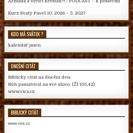
Armáda a věřící křesťan?! / PODCAST – k poslechu
Kurz Svatý Pavel 10. 2026 – 5. 2027
KDO MÁ SVÁTEK ?
kalendář jmen
DNEŠNÍ CITÁT
Biblický citát na dnešní den:
Bůh pamatoval na své slovo.
(Žl 105,42)
www.vira.cz
BIBLICKÝ CITÁT
www.vira.cz