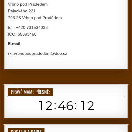
Vrbno pod Pradědem
Palackého 221
793 26 Vrbno pod Pradědem
tel.: +420 731534033
IČO: 65893468
E-mail
:
rkf.vrbnopodpradedem@doo.cz
PRÁVĚ MÁME PŘESNĚ:
KOSTELY A KAPLE