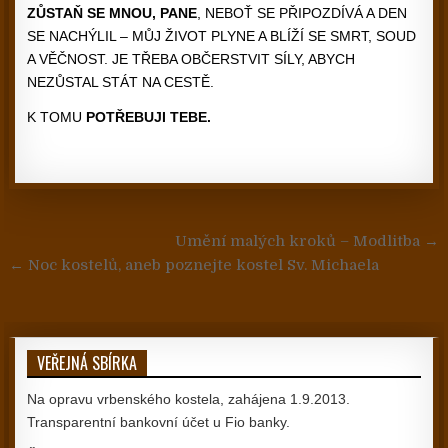
ZŮSTAŇ SE MNOU, PANE
, NEBOŤ SE PŘIPOZDÍVÁ A DEN
SE NACHÝLIL – MŮJ ŽIVOT PLYNE A BLÍŽÍ SE SMRT, SOUD
A VĚČNOST. JE TŘEBA OBČERSTVIT SÍLY, ABYCH
NEZŮSTAL STÁT NA CESTĚ.
K TOMU
POTŘEBUJI TEBE.
Navigace pro příspěvek
Umění malých kroků – Modlitba →
← Noc kostelů, aneb poznejte kostel Sv. Michaela
VEŘEJNÁ SBÍRKA
Na opravu vrbenského kostela, zahájena 1.9.2013.
Transparentní bankovní účet u Fio banky.