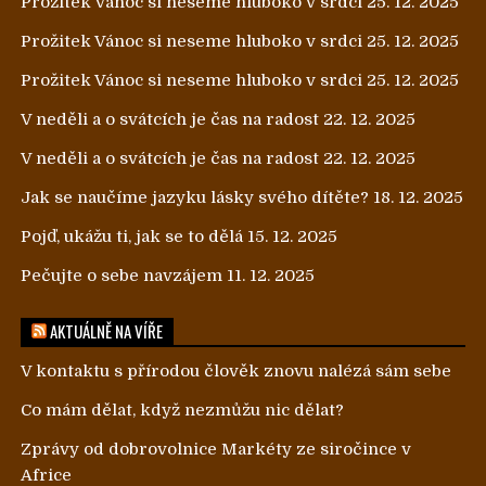
Prožitek Vánoc si neseme hluboko v srdci
25. 12. 2025
Prožitek Vánoc si neseme hluboko v srdci
25. 12. 2025
Prožitek Vánoc si neseme hluboko v srdci
25. 12. 2025
V neděli a o svátcích je čas na radost
22. 12. 2025
V neděli a o svátcích je čas na radost
22. 12. 2025
Jak se naučíme jazyku lásky svého dítěte?
18. 12. 2025
Pojď, ukážu ti, jak se to dělá
15. 12. 2025
Pečujte o sebe navzájem
11. 12. 2025
AKTUÁLNĚ NA VÍŘE
V kontaktu s přírodou člověk znovu nalézá sám sebe
Co mám dělat, když nezmůžu nic dělat?
Zprávy od dobrovolnice Markéty ze siročince v
Africe