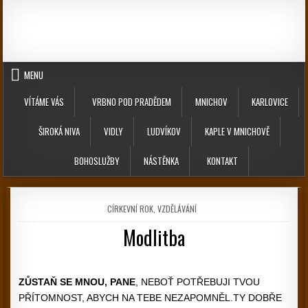
Skip to content
MENU
VÍTÁME VÁS
VRBNO POD PRADĚDEM
MNICHOV
KARLOVICE
ŠIROKÁ NIVA
VIDLY
LUDVÍKOV
KAPLE V MNICHOVĚ
BOHOSLUŽBY
NÁSTĚNKA
KONTAKT
POSTED IN
CÍRKEVNÍ ROK
,
VZDĚLÁVÁNÍ
Modlitba
PUBLISHED DATE:
ZŮSTAŇ SE MNOU, PANE
, NEBOŤ POTŘEBUJI TVOU
PŘÍTOMNOST, ABYCH NA TEBE NEZAPOMNĚL.TY DOBŘE