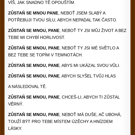
VÍŠ, JAK SNADNO TĚ OPOUŠTÍM.
ZŮSTAŇ SE MNOU PANE
, NEBOŤ JSEM SLABÝ A
POTŘEBUJI TVOU SÍLU, ABYCH NEPADAL TAK ČASTO.
ZŮSTAŇ SE MNOU, PANE
, NEBOŤ TY JSI MŮJ ŽIVOT A BEZ
TEBE MI CHYBÍ HORLIVOST.
ZŮSTAŇ SE MNOU, PANE
, NEBOŤ TY JSI MÉ SVĚTLO A
BEZ TEBE SE TOPÍM V TEMNOTÁCH.
ZŮSTAŇ SE MNOU, PANE
, ABYS MI UKÁZAL SVOU VŮLI.
ZŮSTAŇ SE MNOU, PANE
, ABYCH SLYŠEL TVŮJ HLAS
A NÁSLEDOVAL TĚ.
ZŮSTAŇ SE MNOU, PANE
, CHCEŠ-LI, ABYCH TI ZŮSTAL
VĚRNÝ.
ZŮSTAŇ SE MNOU, PANE
, NEBOŤ MÁ DUŠE, AČ UBOHÁ,
TOUŽÍ BÝT PRO TEBE MÍSTEM ÚZĚCHY A HNÍZDEM
LÁSKY.