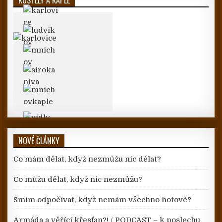
NOVÉ ČLÁNKY
Co mám dělat, když nezmůžu nic dělat?
Co můžu dělat, když nic nezmůžu?
Smím odpočívat, když nemám všechno hotové?
Armáda a věřící křesťan?! / PODCAST – k poslechu