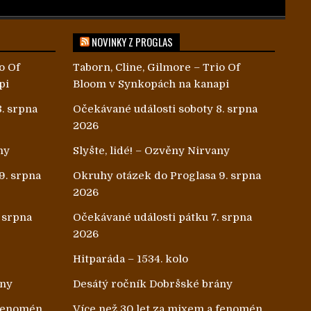
NOVINKY Z PROGLAS
o Of
Taborn, Cline, Gilmore – Trio Of
pi
Bloom v Synkopách na kanapi
. srpna
Očekávané události soboty 8. srpna
2026
ny
Slyšte, lidé! – Ozvěny Nirvany
9. srpna
Okruhy otázek do Proglasa 9. srpna
2026
 srpna
Očekávané události pátku 7. srpna
2026
Hitparáda – 1534. kolo
ány
Desátý ročník Dobršské brány
 fenomén
Více než 30 let za mixem a fenomén