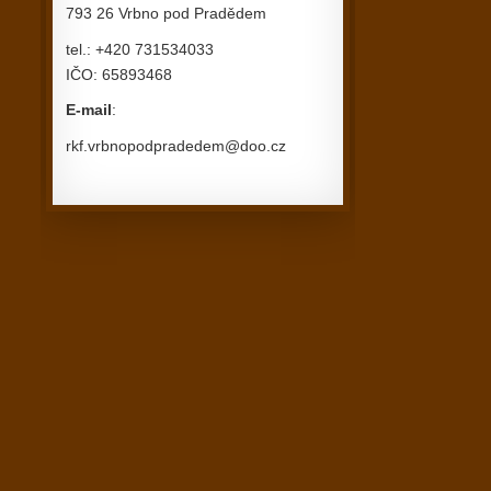
793 26 Vrbno pod Pradědem
tel.: +420 731534033
IČO: 65893468
E-mail
:
rkf.vrbnopodpradedem@doo.cz