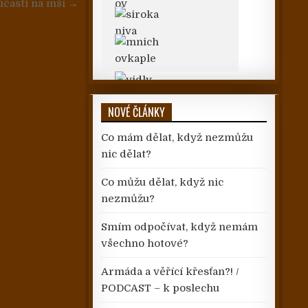
účasti na mši →
NOVÉ ČLÁNKY
Co mám dělat, když nezmůžu
nic dělat?
Co můžu dělat, když nic
nezmůžu?
Smím odpočívat, když nemám
všechno hotové?
Armáda a věřící křesťan?! /
PODCAST – k poslechu