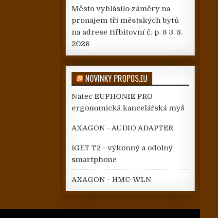
Město vyhlásilo záměry na
pronájem tří městských bytů
na adrese Hřbitovní č. p. 8
3. 8.
2026
NOVINKY PROPOS.EU
Natec EUPHONIE PRO
ergonomická kancelářská myš
AXAGON - AUDIO ADAPTER
iGET T2 - výkonný a odolný
smartphone
AXAGON - HMC-WLN