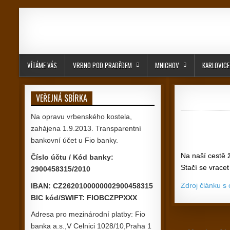
Skip to content
VÍTÁME VÁS
VRBNO POD PRADĚDEM
MNICHOV
KARLOVICE
VEŘEJNÁ SBÍRKA
Na opravu vrbenského kostela,
zahájena 1.9.2013. Transparentní
bankovní účet u Fio banky.
Na naší cestě 
Číslo účtu / Kód banky:
Stačí se vracet
2900458315/2010
Zdroj článku s
IBAN: CZ2620100000002900458315
BIC kód/SWIFT: FIOBCZPPXXX
Adresa pro mezinárodní platby: Fio
banka a.s.,V Celnici 1028/10,Praha 1