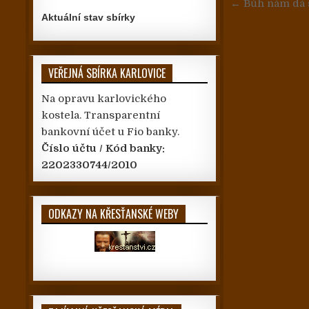
Navigace
← Bůh nám dá s
Aktuální stav sbírky
VEŘEJNÁ SBÍRKA KARLOVICE
Na opravu karlovického
kostela. Transparentní
bankovní účet u Fio banky.
Číslo účtu / Kód banky:
2202330744/2010
ODKAZY NA KŘESŤANSKÉ WEBY