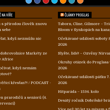
 NA VÍŘE
ČLÁNKY PROGLAS
 s přírodou člověk znovu
Taborn, Cline, Gilmore – Tri
m sebe
Bloom v Synkopách na kana
lat, když nezmůžu nic
Očekávané události soboty 8
2026
 dobrovolnice Markéty ze
Slyšte, lidé! – Ozvěny Nirva
v Africe
Okruhy otázek do Proglasa 
čívat, když nemám
2026
otové?
Očekávané události pátku 7.
ěřící křesťan?! / PODCAST -
2026
u
Hitparáda – 1534. kolo
n prarodičů a seniorů (4.
Desátý ročník Dobršské br
ervenci)
Více než 30 let za mixem a