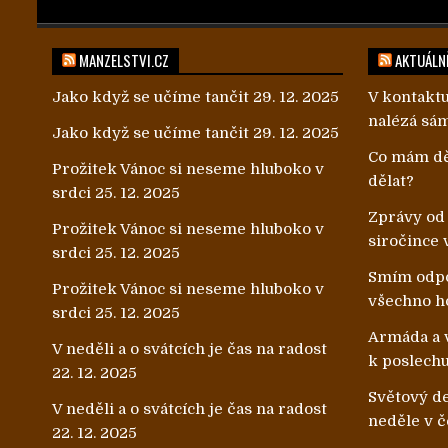
MANZELSTVI.CZ
AKTUÁLNĚ
Jako když se učíme tančit
29. 12. 2025
V kontaktu
nalézá sá
Jako když se učíme tančit
29. 12. 2025
Co mám dě
Prožitek Vánoc si neseme hluboko v
dělat?
srdci
25. 12. 2025
Zprávy od
Prožitek Vánoc si neseme hluboko v
siročince 
srdci
25. 12. 2025
Smím odpo
Prožitek Vánoc si neseme hluboko v
všechno h
srdci
25. 12. 2025
Armáda a v
V neděli a o svátcích je čas na radost
k poslech
22. 12. 2025
Světový de
V neděli a o svátcích je čas na radost
neděle v č
22. 12. 2025