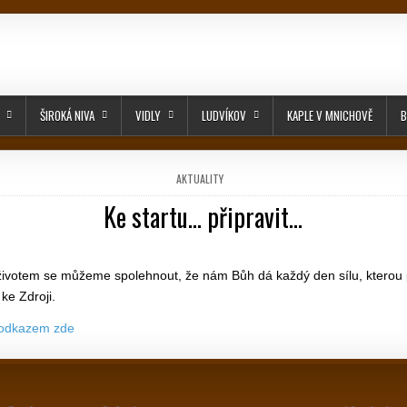
ŠIROKÁ NIVA
VIDLY
LUDVÍKOV
KAPLE V MNICHOVĚ
B
POSTED IN
AKTUALITY
Ke startu… připravit…
PUBLISHED DATE:
životem se můžeme spolehnout, že nám Bůh dá každý den sílu, kterou
 ke Zdroji.
 odkazem zde