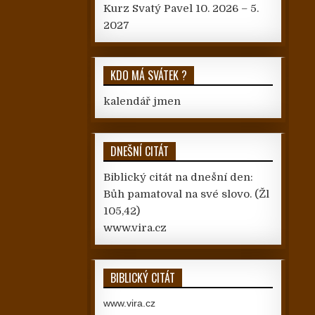
Kurz Svatý Pavel 10. 2026 – 5.
2027
KDO MÁ SVÁTEK ?
kalendář jmen
DNEŠNÍ CITÁT
Biblický citát na dnešní den:
Bůh pamatoval na své slovo.
(Žl
105,42)
www.vira.cz
BIBLICKÝ CITÁT
www.vira.cz