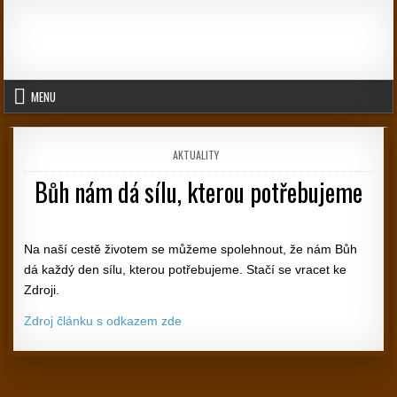
Skip to content
MENU
POSTED IN
AKTUALITY
Bůh nám dá sílu, kterou potřebujeme
PUBLISHED DATE:
Na naší cestě životem se můžeme spolehnout, že nám Bůh
dá každý den sílu, kterou potřebujeme. Stačí se vracet ke
Zdroji.
Zdroj článku s odkazem zde