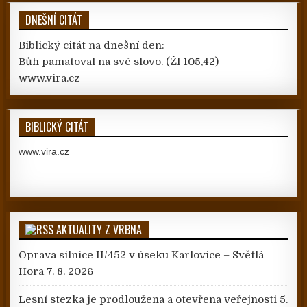
DNEŠNÍ CITÁT
Biblický citát na dnešní den:
Bůh pamatoval na své slovo.
(Žl 105,42)
www.vira.cz
BIBLICKÝ CITÁT
www.vira.cz
AKTUALITY Z VRBNA
Oprava silnice II/452 v úseku Karlovice – Světlá
Hora
7. 8. 2026
Lesní stezka je prodloužena a otevřena veřejnosti
5.