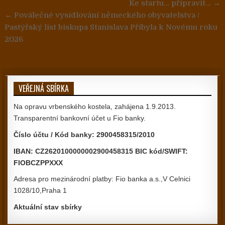
Navigace pro příspěvek
Ke startu… připravit… →
← Poválečné vysídlování německého obyvatelstva /
Pastýřský list biskupa Stanislava Přibyla k Novému roku
2026
VEŘEJNÁ SBÍRKA
Na opravu vrbenského kostela, zahájena 1.9.2013.
Transparentní bankovní účet u Fio banky.
Číslo účtu / Kód banky: 2900458315/2010
IBAN: CZ2620100000002900458315 BIC kód/SWIFT:
FIOBCZPPXXX
Adresa pro mezinárodní platby: Fio banka a.s.,V Celnici
1028/10,Praha 1
Aktuální stav sbírky