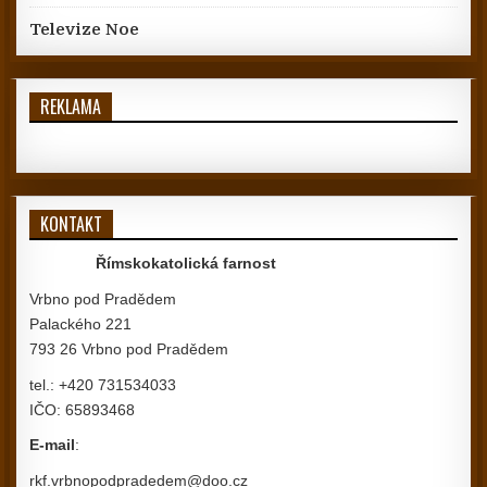
Televize Noe
REKLAMA
KONTAKT
Římskokatolická farnost
Vrbno pod Pradědem
Palackého 221
793 26 Vrbno pod Pradědem
tel.: +420 731534033
IČO: 65893468
E-mail
:
rkf.vrbnopodpradedem@doo.cz