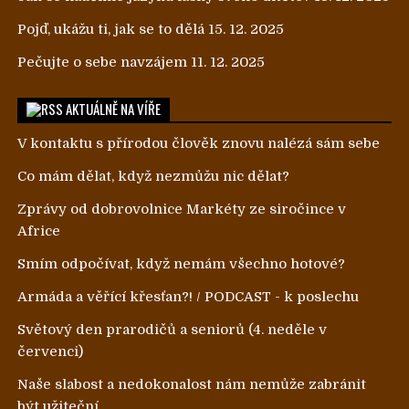
Pojď, ukážu ti, jak se to dělá
15. 12. 2025
Pečujte o sebe navzájem
11. 12. 2025
AKTUÁLNĚ NA VÍŘE
V kontaktu s přírodou člověk znovu nalézá sám sebe
Co mám dělat, když nezmůžu nic dělat?
Zprávy od dobrovolnice Markéty ze siročince v
Africe
Smím odpočívat, když nemám všechno hotové?
Armáda a věřící křesťan?! / PODCAST - k poslechu
Světový den prarodičů a seniorů (4. neděle v
červenci)
Naše slabost a nedokonalost nám nemůže zabránit
být užiteční