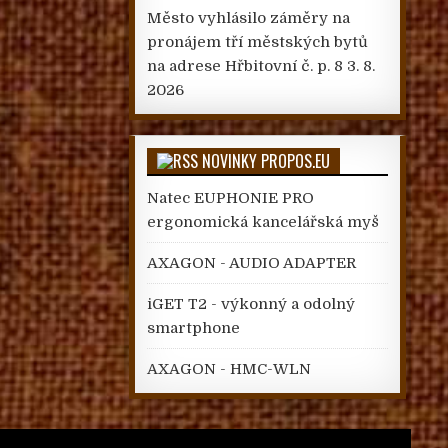
Město vyhlásilo záměry na
pronájem tří městských bytů
na adrese Hřbitovní č. p. 8
3. 8.
2026
NOVINKY PROPOS.EU
Natec EUPHONIE PRO
ergonomická kancelářská myš
AXAGON - AUDIO ADAPTER
iGET T2 - výkonný a odolný
smartphone
AXAGON - HMC-WLN