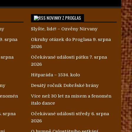
NOVINKY Z PROGLAS
ny
Slyšte, lidé! – Ozvěny Nirvany
9. srpna
Okruhy otázek do Proglasa 9. srpna
2026
 srpna
Očekávané události pátku 7. srpna
2026
Hitparáda – 1534. kolo
ány
Desátý ročník Dobršské brány
 fenomén
Více než 30 let za mixem a fenomén
italo dance
. srpna
Očekávané události středy 6. srpna
2026
ání
O hymně Celostátního setkání