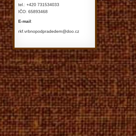
tel.: +420 731534033
IČO: 65893468
E-mail
:
rkf.vrbnopodpradedem@doo.cz