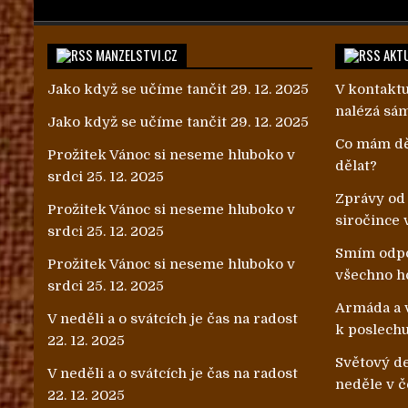
MANZELSTVI.CZ
AKTU
Jako když se učíme tančit
29. 12. 2025
V kontaktu
nalézá sá
Jako když se učíme tančit
29. 12. 2025
Co mám dě
Prožitek Vánoc si neseme hluboko v
dělat?
srdci
25. 12. 2025
Zprávy od
Prožitek Vánoc si neseme hluboko v
siročince 
srdci
25. 12. 2025
Smím odpo
Prožitek Vánoc si neseme hluboko v
všechno h
srdci
25. 12. 2025
Armáda a v
V neděli a o svátcích je čas na radost
k poslech
22. 12. 2025
Světový de
V neděli a o svátcích je čas na radost
neděle v č
22. 12. 2025