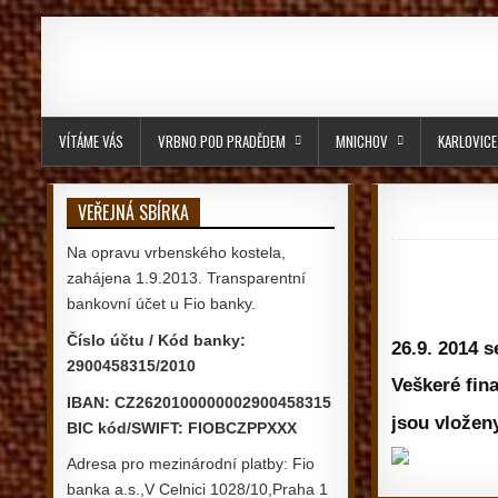
Skip to content
VÍTÁME VÁS
VRBNO POD PRADĚDEM
MNICHOV
KARLOVICE
VEŘEJNÁ SBÍRKA
Na opravu vrbenského kostela,
zahájena 1.9.2013. Transparentní
bankovní účet u Fio banky.
Číslo účtu / Kód banky:
26.9. 2014 s
2900458315/2010
Veškeré fin
IBAN: CZ2620100000002900458315
jsou vložen
BIC kód/SWIFT: FIOBCZPPXXX
Adresa pro mezinárodní platby: Fio
banka a.s.,V Celnici 1028/10,Praha 1