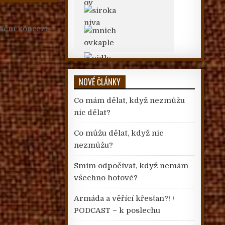
fiční koncert →
NOVÉ ČLÁNKY
Co mám dělat, když nezmůžu
nic dělat?
Co můžu dělat, když nic
nezmůžu?
Smím odpočívat, když nemám
všechno hotové?
Armáda a věřící křesťan?! /
PODCAST – k poslechu