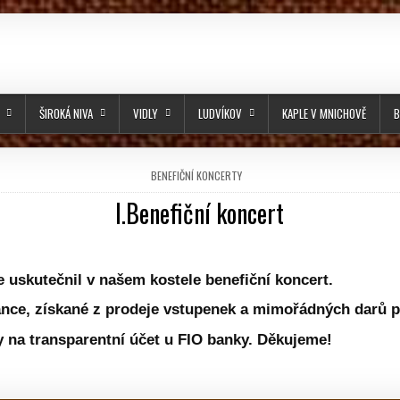
ŠIROKÁ NIVA
VIDLY
LUDVÍKOV
KAPLE V MNICHOVĚ
B
POSTED IN
BENEFIČNÍ KONCERTY
I.Benefiční koncert
PUBLISHED DATE:
e uskutečnil v našem kostele benefiční koncert.
ance, získané z prodeje vstupenek a mimořádných darů 
y na transparentní účet u FIO banky. Děkujeme!