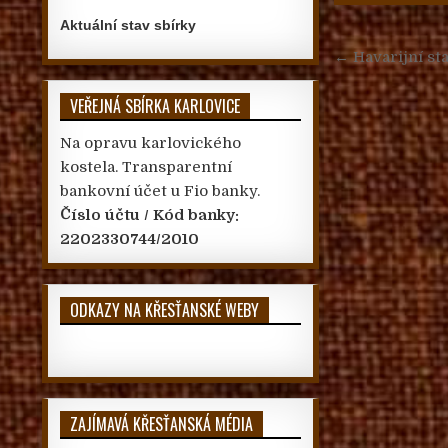
Aktuální stav sbírky
Navigace
← Havarijní st
VEŘEJNÁ SBÍRKA KARLOVICE
Na opravu karlovického
kostela. Transparentní
bankovní účet u Fio banky.
Číslo účtu / Kód banky:
2202330744/2010
ODKAZY NA KŘESŤANSKÉ WEBY
ZAJÍMAVÁ KŘESŤANSKÁ MÉDIA