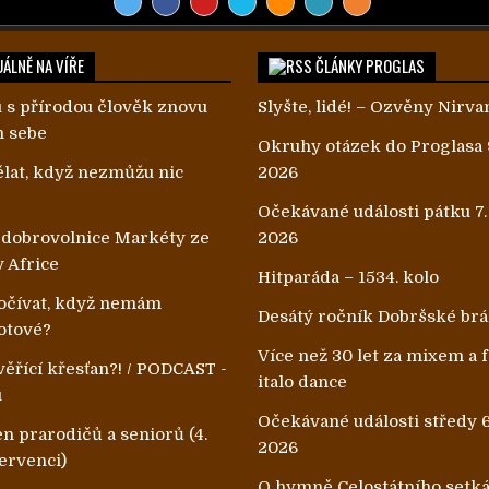
ÁLNĚ NA VÍŘE
ČLÁNKY PROGLAS
 s přírodou člověk znovu
Slyšte, lidé! – Ozvěny Nirva
m sebe
Okruhy otázek do Proglasa 
lat, když nezmůžu nic
2026
Očekávané události pátku 7.
 dobrovolnice Markéty ze
2026
v Africe
Hitparáda – 1534. kolo
čívat, když nemám
Desátý ročník Dobršské br
otové?
Více než 30 let za mixem a
ěřící křesťan?! / PODCAST -
italo dance
u
Očekávané události středy 6
n prarodičů a seniorů (4.
2026
ervenci)
O hymně Celostátního setk