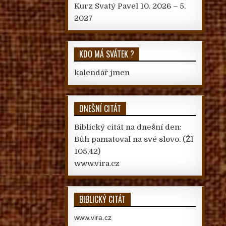
Kurz Svatý Pavel 10. 2026 – 5.
2027
KDO MÁ SVÁTEK ?
kalendář jmen
DNEŠNÍ CITÁT
Biblický citát na dnešní den:
Bůh pamatoval na své slovo.
(Žl
105,42)
www.vira.cz
BIBLICKÝ CITÁT
www.vira.cz