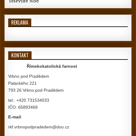
Televize Noe
REKLAMA
KONTAKT
Římskokatolická farnost
Vrbno pod Pradědem
Palackého 221
793 26 Vrbno pod Pradědem
tel.: +420 731534033
IČO: 65893468
E-mail
:
rkf.vrbnopodpradedem@doo.cz