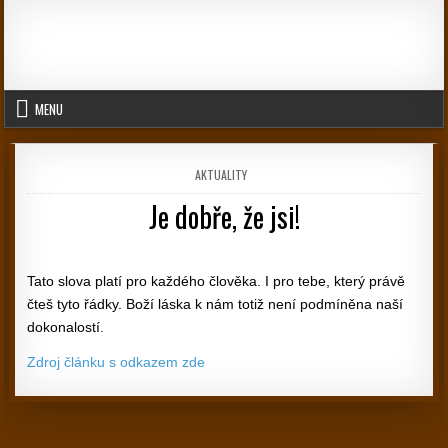
Skip to content
MENU
POSTED IN
AKTUALITY
Je dobře, že jsi!
PUBLISHED DATE:
Tato slova platí pro každého člověka. I pro tebe, který právě
čteš tyto řádky. Boží láska k nám totiž není podmíněna naší
dokonalostí.
Zdroj článku s odkazem zde