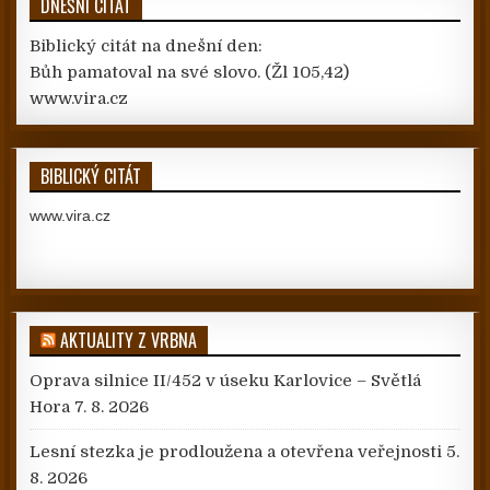
DNEŠNÍ CITÁT
Biblický citát na dnešní den:
Bůh pamatoval na své slovo.
(Žl 105,42)
www.vira.cz
BIBLICKÝ CITÁT
www.vira.cz
AKTUALITY Z VRBNA
Oprava silnice II/452 v úseku Karlovice – Světlá
Hora
7. 8. 2026
Lesní stezka je prodloužena a otevřena veřejnosti
5.
8. 2026