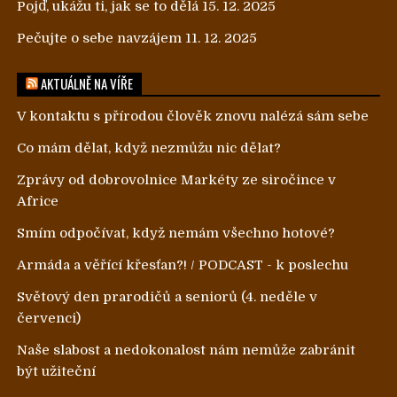
Pojď, ukážu ti, jak se to dělá
15. 12. 2025
Pečujte o sebe navzájem
11. 12. 2025
AKTUÁLNĚ NA VÍŘE
V kontaktu s přírodou člověk znovu nalézá sám sebe
Co mám dělat, když nezmůžu nic dělat?
Zprávy od dobrovolnice Markéty ze siročince v
Africe
Smím odpočívat, když nemám všechno hotové?
Armáda a věřící křesťan?! / PODCAST - k poslechu
Světový den prarodičů a seniorů (4. neděle v
červenci)
Naše slabost a nedokonalost nám nemůže zabránit
být užiteční