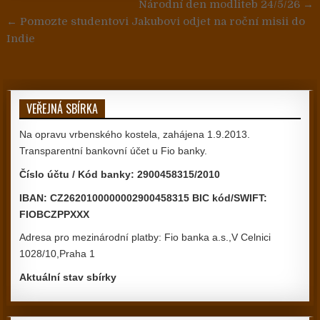
Navigace pro příspěvek
Národní den modliteb 24/5/26 →
← Pomozte studentovi Jakubovi odjet na roční misii do
Indie
VEŘEJNÁ SBÍRKA
Na opravu vrbenského kostela, zahájena 1.9.2013.
Transparentní bankovní účet u Fio banky.
Číslo účtu / Kód banky: 2900458315/2010
IBAN: CZ2620100000002900458315 BIC kód/SWIFT:
FIOBCZPPXXX
Adresa pro mezinárodní platby: Fio banka a.s.,V Celnici
1028/10,Praha 1
Aktuální stav sbírky