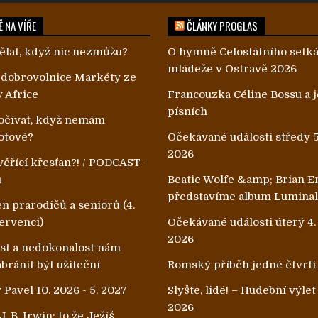
 NA VÍŘE
ČLÁNKY PROGLAS
ělat, když nic nezmůžu?
O hymně Celostátního setk
mládeže v Ostravě 2026
 dobrovolnice Markéty ze
v Africe
Francouzka Céline Bossu a je
písních
čívat, když nemám
otové?
Očekávané události středy 5
2026
ěřící křesťan?! / PODCAST -
u
Beatie Wolfe &amp; Brian E
představíme album Lumina
n prarodičů a seniorů (4.
ervenci)
Očekávané události úterý 4.
2026
ost a nedokonalost nám
ránit být užiteční
Romský příběh jedné čtvrti
 Pavel 10. 2026 - 5. 2027
Slyšte, lidé! – Hudební výle
2026
. B. Irwin: to že Ježíš