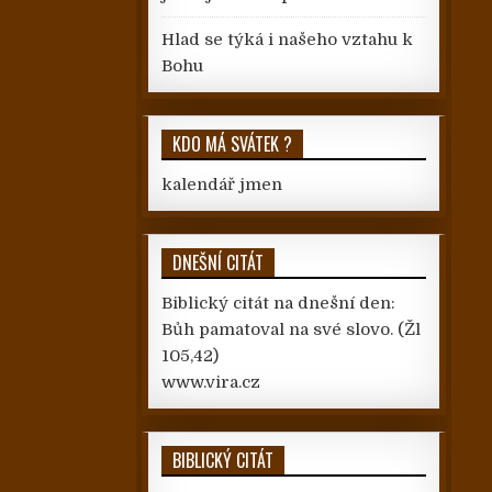
Hlad se týká i našeho vztahu k
Bohu
KDO MÁ SVÁTEK ?
kalendář jmen
DNEŠNÍ CITÁT
Biblický citát na dnešní den:
Bůh pamatoval na své slovo.
(Žl
105,42)
www.vira.cz
BIBLICKÝ CITÁT