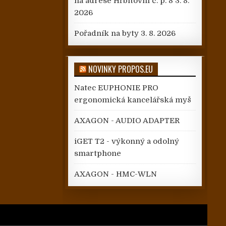
na adrese Hřbitovní č. p. 8
3. 8.
2026
Pořadník na byty
3. 8. 2026
NOVINKY PROPOS.EU
Natec EUPHONIE PRO
ergonomická kancelářská myš
AXAGON - AUDIO ADAPTER
iGET T2 - výkonný a odolný
smartphone
AXAGON - HMC-WLN