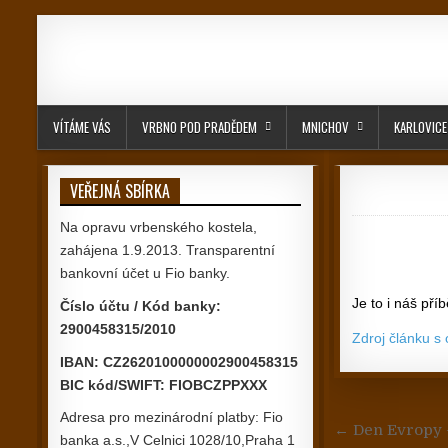
Skip to content
VÍTÁME VÁS
VRBNO POD PRADĚDEM
MNICHOV
KARLOVICE
VEŘEJNÁ SBÍRKA
Na opravu vrbenského kostela,
zahájena 1.9.2013. Transparentní
bankovní účet u Fio banky.
Je to i náš pří
Číslo účtu / Kód banky:
2900458315/2010
Zdroj článku s
IBAN: CZ2620100000002900458315
BIC kód/SWIFT: FIOBCZPPXXX
Adresa pro mezinárodní platby: Fio
Navigace
← Den Evropy –
banka a.s.,V Celnici 1028/10,Praha 1