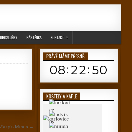
OHOSLUŽBY
NÁSTĚNKA
KONTAKT
PRÁVĚ MÁME PŘESNĚ:
KOSTELY A KAPLE
Mary’s Meals →