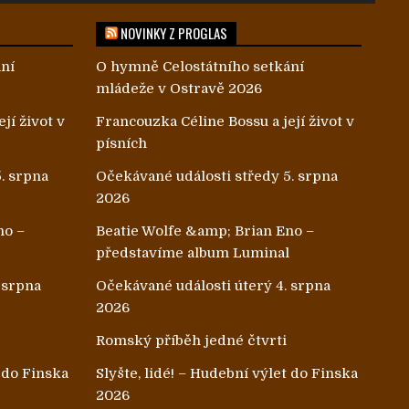
NOVINKY Z PROGLAS
ání
O hymně Celostátního setkání
mládeže v Ostravě 2026
jí život v
Francouzka Céline Bossu a její život v
písních
. srpna
Očekávané události středy 5. srpna
2026
no –
Beatie Wolfe &amp; Brian Eno –
l
představíme album Luminal
 srpna
Očekávané události úterý 4. srpna
2026
Romský příběh jedné čtvrti
t do Finska
Slyšte, lidé! – Hudební výlet do Finska
2026