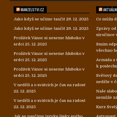
MANZELSTVI.CZ
AKTUÁLNĚ
Jako když se učíme tančit
29. 12. 2025
Co můžu d
Jako když se učíme tančit
29. 12. 2025
Zprávy od
siročince 
Prožitek Vánoc si neseme hluboko v
srdci
25. 12. 2025
Smím odpo
všechno h
Prožitek Vánoc si neseme hluboko v
srdci
25. 12. 2025
Armáda a v
k poslech
Prožitek Vánoc si neseme hluboko v
srdci
25. 12. 2025
Světový de
neděle v č
V neděli a o svátcích je čas na radost
22. 12. 2025
Naše slab
nemůže zab
V neděli a o svátcích je čas na radost
22. 12. 2025
Kurz Svatý
Jak se naučíme jazyku lásky svého
Astronaut J