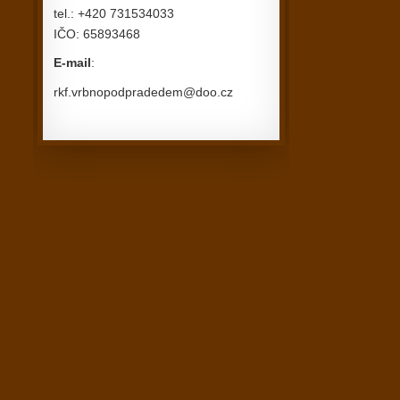
tel.: +420 731534033
IČO: 65893468
E-mail
:
rkf.vrbnopodpradedem@doo.cz