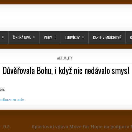
ŠIROKÁ NIVA
VIDLY
LUDVÍKOV
KAPLE V MNICHOVĚ
B
POSTED IN
AKTUALITY
Důvěřovala Bohu, i když nic nedávalo smysl
PUBLISHED DATE:
běh.
 odkazem zde
 pro příspěvek
 9.5.
Sportovní výzva Move for Hope na podporu 