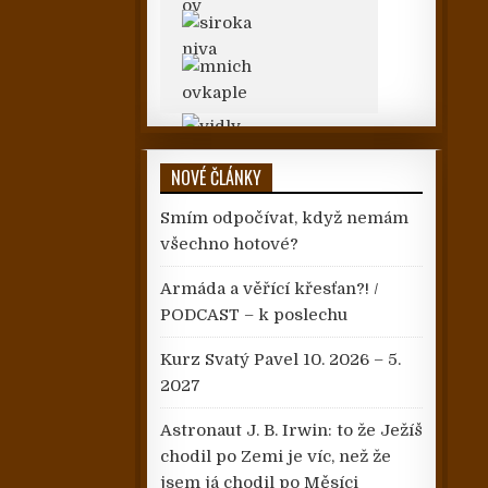
NOVÉ ČLÁNKY
Smím odpočívat, když nemám
všechno hotové?
Armáda a věřící křesťan?! /
PODCAST – k poslechu
Kurz Svatý Pavel 10. 2026 – 5.
2027
Astronaut J. B. Irwin: to že Ježíš
chodil po Zemi je víc, než že
jsem já chodil po Měsíci