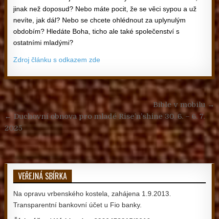
jinak než doposud? Nebo máte pocit, že se věci sypou a už
nevíte, jak dál? Nebo se chcete ohlédnout za uplynulým
obdobím? Hledáte Boha, ticho ale také společenství s
ostatními mladými?
Zdroj článku s odkazem zde
Navigace pro příspěvek
Bible v mobilu →
← Duchovní obnova pro mladé Rise’n’shine 30. 6. – 6. 7.
2025
VEŘEJNÁ SBÍRKA
Na opravu vrbenského kostela, zahájena 1.9.2013.
Transparentní bankovní účet u Fio banky.