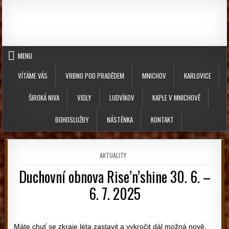
Skip to content
MENU
VÍTÁME VÁS
VRBNO POD PRADĚDEM
MNICHOV
KARLOVICE
ŠIROKÁ NIVA
VIDLY
LUDVÍKOV
KAPLE V MNICHOVĚ
BOHOSLUŽBY
NÁSTĚNKA
KONTAKT
POSTED IN
AKTUALITY
Duchovní obnova Rise’n’shine 30. 6. –
6. 7. 2025
PUBLISHED DATE:
Máte chuť se zkraje léta zastavit a vykročit dál možná nově,