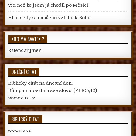
víc, než že jsem já chodil po Měsíci
Hlad se týká i našeho vztahu k Bohu
KDO MÁ SVÁTEK ?
kalendář jmen
DNEŠNÍ CITÁT
Biblický citát na dnešní den:
Bůh pamatoval na své slovo.
(Žl 105,42)
www.vira.cz
BIBLICKÝ CITÁT
www.vira.cz