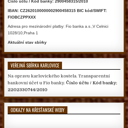
Číslo účtu / Kód banky: 2900458315/2010
IBAN: CZ2620100000002900458315 BIC kód/SWIFT:
FIOBCZPPXXX
Adresa pro mezinárodní platby: Fio banka a.s.,V Celnici
1028/10,Praha 1
Aktuální stav sbírky
VEŘEJNÁ SBÍRKA KARLOVICE
Na opravu karlovického kostela. Transparentní
bankovní účet u Fio banky.
Číslo účtu / Kód banky:
2202330744/2010
ODKAZY NA KŘESŤANSKÉ WEBY