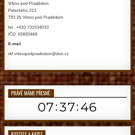
Vrbno pod Pradědem
Palackého 221
793 26 Vrbno pod Pradědem
tel.: +420 731534033
IČO: 65893468
E-mail
:
rkf.vrbnopodpradedem@doo.cz
PRÁVĚ MÁME PŘESNĚ:
KOSTELY A KAPLE