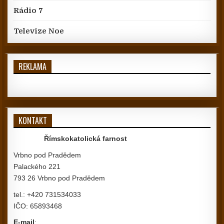
Rádio 7
Televize Noe
REKLAMA
KONTAKT
Římskokatolická farnost
Vrbno pod Pradědem
Palackého 221
793 26 Vrbno pod Pradědem
tel.: +420 731534033
IČO: 65893468
E-mail
: