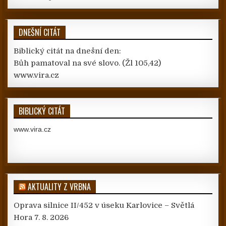
DNEŠNÍ CITÁT
Biblický citát na dnešní den:
Bůh pamatoval na své slovo.
(Žl 105,42)
www.vira.cz
BIBLICKÝ CITÁT
www.vira.cz
AKTUALITY Z VRBNA
Oprava silnice II/452 v úseku Karlovice – Světlá
Hora
7. 8. 2026