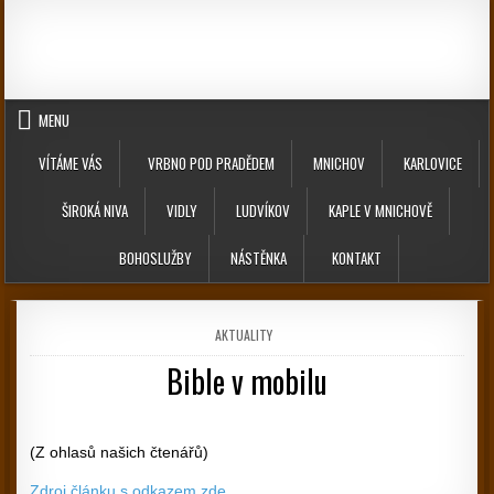
Skip to content
MENU
VÍTÁME VÁS
VRBNO POD PRADĚDEM
MNICHOV
KARLOVICE
ŠIROKÁ NIVA
VIDLY
LUDVÍKOV
KAPLE V MNICHOVĚ
BOHOSLUŽBY
NÁSTĚNKA
KONTAKT
POSTED IN
AKTUALITY
Bible v mobilu
PUBLISHED DATE:
(Z ohlasů našich čtenářů)
Zdroj článku s odkazem zde