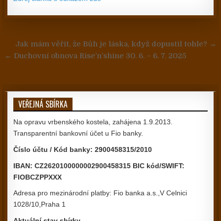
Navigace pro příspěvek
Jak mám věřit, že Bůh je láska, když dopustil tohle? →
← Duchovní obnova Rise’n’shine 30. 6. – 6. 7. 2025
VEŘEJNÁ SBÍRKA
Na opravu vrbenského kostela, zahájena 1.9.2013.
Transparentní bankovní účet u Fio banky.
Číslo účtu / Kód banky: 2900458315/2010
IBAN: CZ2620100000002900458315 BIC kód/SWIFT:
FIOBCZPPXXX
Adresa pro mezinárodní platby: Fio banka a.s.,V Celnici
1028/10,Praha 1
Aktuální stav sbírky