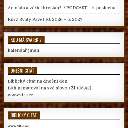
Armáda a věřící křesťan?! / PODCAST – k poslechu
Kurz Svatý Pavel 10. 2026 – 5. 2027
KDO MÁ SVÁTEK ?
kalendář jmen
DNEŠNÍ CITÁT
Biblický citát na dnešní den:
Bůh pamatoval na své slovo.
(Žl 105,42)
www.vira.cz
BIBLICKÝ CITÁT
www.vira.cz