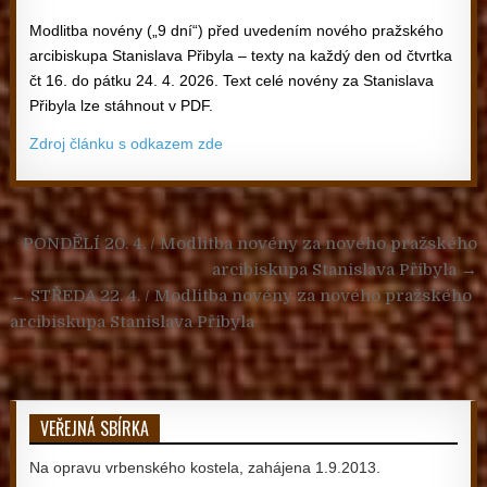
Modlitba novény („9 dní“) před uvedením nového pražského
arcibiskupa Stanislava Přibyla – texty na každý den od čtvrtka
čt 16. do pátku 24. 4. 2026. Text celé novény za Stanislava
Přibyla lze stáhnout v PDF.
Zdroj článku s odkazem zde
Navigace pro příspěvek
PONDĚLÍ 20. 4. / Modlitba novény za nového pražského
arcibiskupa Stanislava Přibyla →
← STŘEDA 22. 4. / Modlitba novény za nového pražského
arcibiskupa Stanislava Přibyla
VEŘEJNÁ SBÍRKA
Na opravu vrbenského kostela, zahájena 1.9.2013.