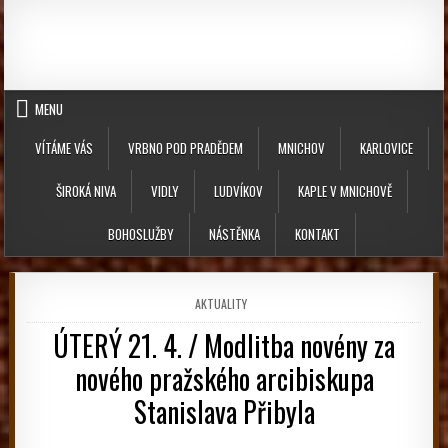
Skip to content
MENU
VÍTÁME VÁS
VRBNO POD PRADĚDEM
MNICHOV
KARLOVICE
ŠIROKÁ NIVA
VIDLY
LUDVÍKOV
KAPLE V MNICHOVĚ
BOHOSLUŽBY
NÁSTĚNKA
KONTAKT
POSTED IN
AKTUALITY
ÚTERÝ 21. 4. / Modlitba novény za
nového pražského arcibiskupa
Stanislava Přibyla
PUBLISHED DATE: