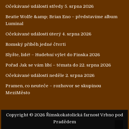
Očekávané události středy 5. srpna 2026
Beatie Wolfe &amp; Brian Eno – představíme album
Luminal
Očekávané události úterý 4. srpna 2026
Romský příběh jedné čtvrti
Slyšte, lidé! – Hudební výlet do Finska 2026
Pořad Jak se vám líbí – témata do 22. srpna 2026
Očekávané události neděle 2. srpna 2026
Pramen, co neuteče – rozhovor se skupinou
MeziMěsto
Copyright © 2026 Římskokatolická farnost Vrbno pod
Pradědem
Scrol