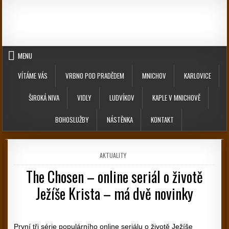
Skip to content
MENU
VÍTÁME VÁS
VRBNO POD PRADĚDEM
MNICHOV
KARLOVICE
ŠIROKÁ NIVA
VIDLY
LUDVÍKOV
KAPLE V MNICHOVĚ
BOHOSLUŽBY
NÁSTĚNKA
KONTAKT
POSTED IN
AKTUALITY
The Chosen – online seriál o životě
Ježíše Krista – má dvě novinky
PUBLISHED DATE:
První tři série populárního online seriálu o životě Ježíše