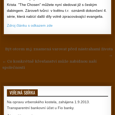
Krista "The Chosen" můžete nyní sledovat již s českým
dabingem. Zároveň tvůrci v květnu t.r. oznámili dokončení 4.
série, která nabízí další díly volně zpracovávající evangelia.
Zdroj článku s odkazem zde
Navigace pro příspěvek
Být otcem m.j. znamená varovat před nástrahami života
→
← Co konkrétně křesťanství může nabídnou naší
společnosti
VEŘEJNÁ SBÍRKA
Na opravu vrbenského kostela, zahájena 1.9.2013.
Transparentní bankovní účet u Fio banky.