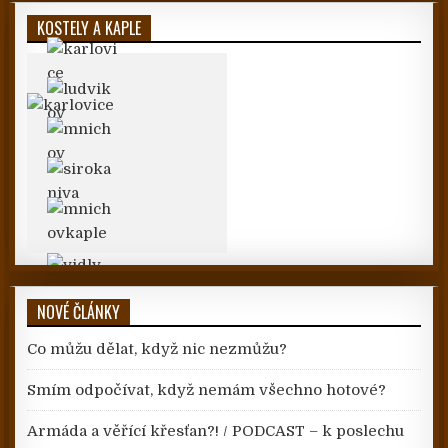
KOSTELY A KAPLE
NOVÉ ČLÁNKY
Co můžu dělat, když nic nezmůžu?
Smím odpočívat, když nemám všechno hotové?
Armáda a věřící křesťan?! / PODCAST – k poslechu