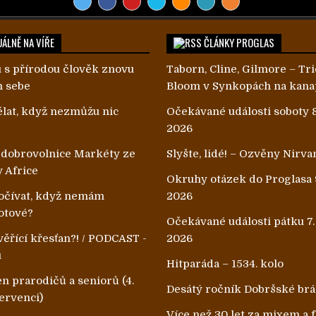
ÁLNĚ NA VÍŘE
ČLÁNKY PROGLAS
 s přírodou člověk znovu
Taborn, Cline, Gilmore – Tri
m sebe
Bloom v Synkopách na kana
lat, když nezmůžu nic
Očekávané události soboty 8
2026
 dobrovolnice Markéty ze
Slyšte, lidé! – Ozvěny Nirva
v Africe
Okruhy otázek do Proglasa 
čívat, když nemám
2026
otové?
Očekávané události pátku 7.
ěřící křesťan?! / PODCAST -
2026
u
Hitparáda – 1534. kolo
n prarodičů a seniorů (4.
Desátý ročník Dobršské br
ervenci)
Více než 30 let za mixem a