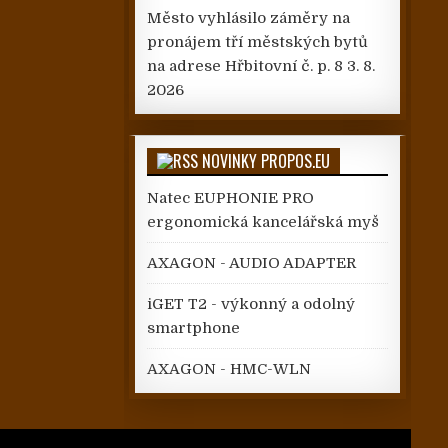
Město vyhlásilo záměry na
pronájem tří městských bytů
na adrese Hřbitovní č. p. 8
3. 8.
2026
NOVINKY PROPOS.EU
Natec EUPHONIE PRO
ergonomická kancelářská myš
AXAGON - AUDIO ADAPTER
iGET T2 - výkonný a odolný
smartphone
AXAGON - HMC-WLN