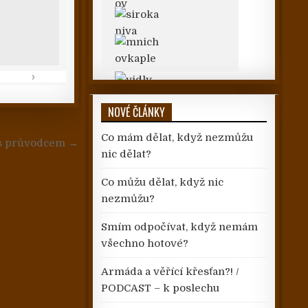
›
»
NOVÉ ČLÁNKY
Co mám dělat, když nezmůžu
 s průvodcem →
nic dělat?
Co můžu dělat, když nic
nezmůžu?
Smím odpočívat, když nemám
všechno hotové?
Armáda a věřící křesťan?! /
PODCAST – k poslechu