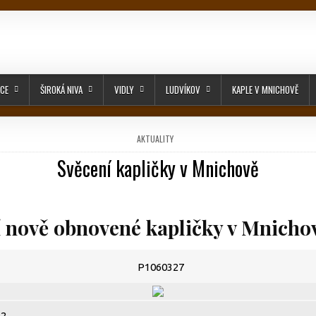
ICE
ŠIROKÁ NIVA
VIDLY
LUDVÍKOV
KAPLE V MNICHOVĚ
POSTED IN
AKTUALITY
Svěcení kapličky v Mnichově
PUBLISHED DATE:
 nově obnovené kapličky v Mnicho
P1060327
.2