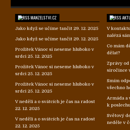
MANZELSTVI.CZ
AKTU
Jako když se učíme tančit
29. 12. 2025
V kontaktu
nalézá sá
Jako když se učíme tančit
29. 12. 2025
Co mám dě
Prožitek Vánoc si neseme hluboko v
dělat?
srdci
25. 12. 2025
Zprávy od
Prožitek Vánoc si neseme hluboko v
siročince 
srdci
25. 12. 2025
Smím odpo
Prožitek Vánoc si neseme hluboko v
všechno h
srdci
25. 12. 2025
Armáda a v
V neděli a o svátcích je čas na radost
k poslech
22. 12. 2025
Světový de
V neděli a o svátcích je čas na radost
neděle v č
22. 12. 2025