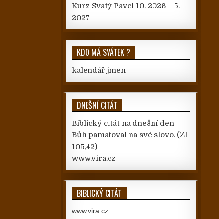
Kurz Svatý Pavel 10. 2026 – 5.
2027
KDO MÁ SVÁTEK ?
kalendář jmen
DNEŠNÍ CITÁT
Biblický citát na dnešní den:
Bůh pamatoval na své slovo.
(Žl
105,42)
www.vira.cz
BIBLICKÝ CITÁT
www.vira.cz