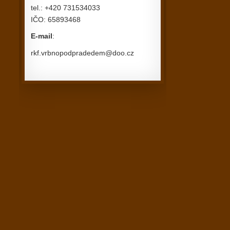
tel.: +420 731534033
IČO: 65893468
E-mail
:
rkf.vrbnopodpradedem@doo.cz