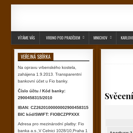
Skip to content
VÍTÁME VÁS
VRBNO POD PRADĚDEM
MNICHOV
KARLOV
VEŘEJNÁ SBÍRKA
Na opravu vrbenského kostela,
zahájena 1.9.2013. Transparentní
bankovní účet u Fio banky.
Číslo účtu / Kód banky:
Svěcení
2900458315/2010
IBAN: CZ2620100000002900458315
BIC kód/SWIFT: FIOBCZPPXXX
Adresa pro mezinárodní platby: Fio
banka a.s.,V Celnici 1028/10,Praha 1
Aperture: 3