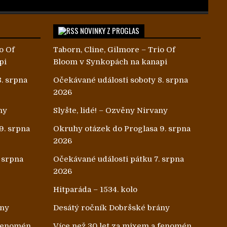
NOVINKY Z PROGLAS
o Of
Taborn, Cline, Gilmore – Trio Of
pi
Bloom v Synkopách na kanapi
. srpna
Očekávané události soboty 8. srpna
2026
ny
Slyšte, lidé! – Ozvěny Nirvany
9. srpna
Okruhy otázek do Proglasa 9. srpna
2026
 srpna
Očekávané události pátku 7. srpna
2026
Hitparáda – 1534. kolo
ány
Desátý ročník Dobršské brány
 fenomén
Více než 30 let za mixem a fenomén