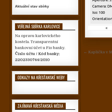
Camera: D
Aktuální stav sbírky
Iso: 100
Orientation
VEŘEJNÁ SBÍRKA KARLOVICE
«
Na opravu karlovického
kostela. Transparentní
bankovní účet u Fio banky.
Navigace
← Kaplička v 
Číslo účtu / Kód banky:
2202330744/2010
ODKAZY NA KŘESŤANSKÉ WEBY
ZAJÍMAVÁ KŘESŤANSKÁ MÉDIA