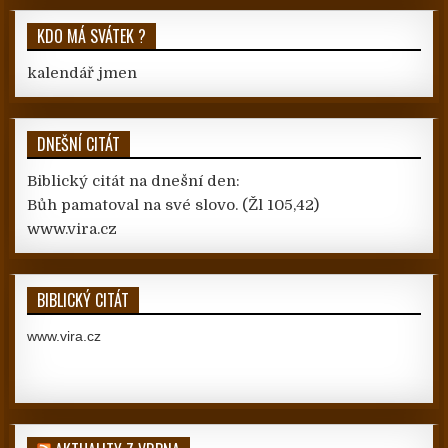
KDO MÁ SVÁTEK ?
kalendář jmen
DNEŠNÍ CITÁT
Biblický citát na dnešní den:
Bůh pamatoval na své slovo.
(Žl 105,42)
www.vira.cz
BIBLICKÝ CITÁT
www.vira.cz