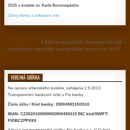
2025 v kostele sv. Karla Boromejského
Zdroj článku s odkazem zde
Navigace pro příspěvek
I když je mi nejhůř, nemusím být zlý →
← Poskytovat odpovědi i na digitální výzvy (Lev XIV.)
VEŘEJNÁ SBÍRKA
Na opravu vrbenského kostela, zahájena 1.9.2013.
Transparentní bankovní účet u Fio banky.
Číslo účtu / Kód banky: 2900458315/2010
IBAN: CZ2620100000002900458315 BIC kód/SWIFT:
FIOBCZPPXXX
Adresa pro mezinárodní platby: Fio banka a.s.,V Celnici