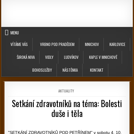
Skip to content
MENU
VÍTÁME VÁS
VRBNO POD PRADĚDEM
MNICHOV
KARLOVICE
ŠIROKÁ NIVA
VIDLY
LUDVÍKOV
KAPLE V MNICHOVĚ
BOHOSLUŽBY
NÁSTĚNKA
KONTAKT
POSTED IN
AKTUALITY
Setkání zdravotníků na téma: Bolesti
duše i těla
PUBLISHED DATE:
"SETKÁNÍ ZDRAVOTNÍKŮ POD PETŘÍNEM" v sobotu 4. 10.