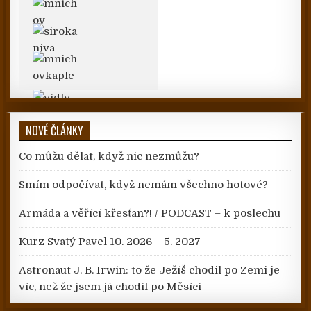
NOVÉ ČLÁNKY
Co můžu dělat, když nic nezmůžu?
Smím odpočívat, když nemám všechno hotové?
Armáda a věřící křesťan?! / PODCAST – k poslechu
Kurz Svatý Pavel 10. 2026 – 5. 2027
Astronaut J. B. Irwin: to že Ježíš chodil po Zemi je
víc, než že jsem já chodil po Měsíci