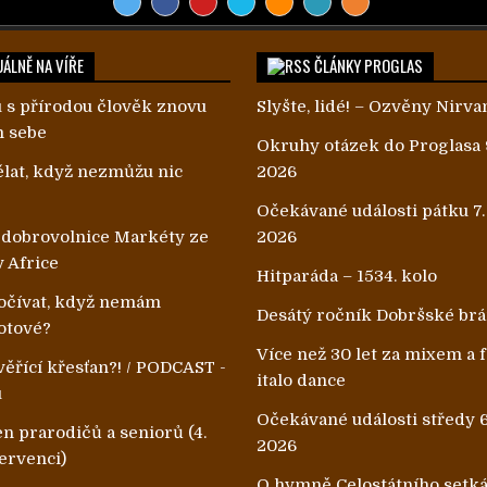
ÁLNĚ NA VÍŘE
ČLÁNKY PROGLAS
 s přírodou člověk znovu
Slyšte, lidé! – Ozvěny Nirva
m sebe
Okruhy otázek do Proglasa 
lat, když nezmůžu nic
2026
Očekávané události pátku 7.
 dobrovolnice Markéty ze
2026
v Africe
Hitparáda – 1534. kolo
čívat, když nemám
Desátý ročník Dobršské br
otové?
Více než 30 let za mixem a
ěřící křesťan?! / PODCAST -
italo dance
u
Očekávané události středy 6
n prarodičů a seniorů (4.
2026
ervenci)
O hymně Celostátního setk