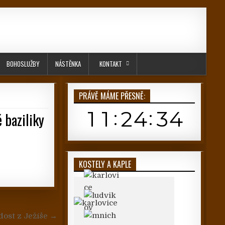
BOHOSLUŽBY
NÁSTĚNKA
KONTAKT
PRÁVĚ MÁME PŘESNĚ:
 baziliky
KOSTELY A KAPLE
dost z Ježíše →