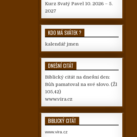
Kurz Svatý Pavel 10. 2026 – 5.
2027
KDO MÁ SVÁTEK ?
kalendář jmen
DNEŠNÍ CITÁT
Biblický citát na dnešní den:
Bůh pamatoval na své slovo.
(Žl
105,42)
www.vira.cz
BIBLICKÝ CITÁT
www.vira.cz