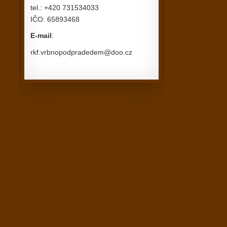
tel.: +420 731534033
IČO: 65893468
E-mail
:
rkf.vrbnopodpradedem@doo.cz