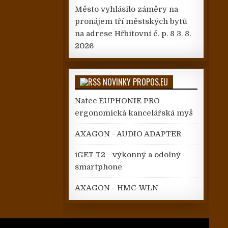
Město vyhlásilo záměry na
pronájem tří městských bytů
na adrese Hřbitovní č. p. 8
3. 8.
2026
NOVINKY PROPOS.EU
Natec EUPHONIE PRO
ergonomická kancelářská myš
AXAGON - AUDIO ADAPTER
iGET T2 - výkonný a odolný
smartphone
AXAGON - HMC-WLN