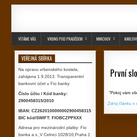
Skip to content
VÍTÁME VÁS
VRBNO POD PRADĚDEM
MNICHOV
KARLOV
VEŘEJNÁ SBÍRKA
První sl
Na opravu vrbenského kostela,
zahájena 1.9.2013. Transparentní
bankovní účet u Fio banky.
"Pokoj vám všem
Číslo účtu / Kód banky:
2900458315/2010
Zdroj článku s
IBAN: CZ2620100000002900458315
BIC kód/SWIFT: FIOBCZPPXXX
Adresa pro mezinárodní platby: Fio
Navigace
banka a.s.,V Celnici 1028/10,Praha 1