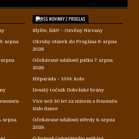
NOVINKY Z PROGLAS
ny
Slyšte, lidé! – Ozvěny Nirvany
9. srpna
Okruhy otázek do Proglasa 9. srpna
2026
 srpna
Očekávané události pátku 7. srpna
2026
Hitparáda – 1534. kolo
ány
Desátý ročník Dobršské brány
 fenomén
Více než 30 let za mixem a fenomén
italo dance
. srpna
Očekávané události středy 6. srpna
2026
ání
O hymně Celostátního setkání