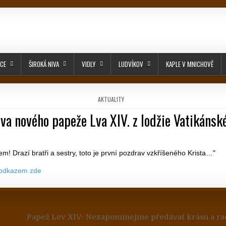
ICE
ŠIROKÁ NIVA
VIDLY
LUDVÍKOV
KAPLE V MNICHOVĚ
POSTED IN
AKTUALITY
ova nového papeže Lva XIV. z lodžie Vatikánské
PUBLISHED DATE:
! Drazí bratři a sestry, toto je první pozdrav vzkříšeného Krista…"
 odkazem zde
 pro příspěvek
Papež Lev XIV: Nezapomínejme předávat krásu a ra