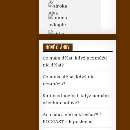
NOVÉ ČLÁNKY
Co mám dělat, když nezmůžu
nic dělat?
Co můžu dělat, když nic
nezmůžu?
Smím odpočívat, když nemám
všechno hotové?
Armáda a věřící křesťan?! /
PODCAST – k poslechu