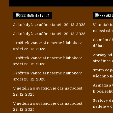
MANZELSTVI.CZ
AKTU
Jako když se učíme tančit
29. 12. 2025
V kontaktu
nalézá sá
Jako když se učíme tančit
29. 12. 2025
Co mám dě
Prožitek Vánoc si neseme hluboko v
dělat?
srdci
25. 12. 2025
Zprávy od
Prožitek Vánoc si neseme hluboko v
siročince 
srdci
25. 12. 2025
Smím odpo
Prožitek Vánoc si neseme hluboko v
všechno h
srdci
25. 12. 2025
Armáda a v
V neděli a o svátcích je čas na radost
k poslech
22. 12. 2025
Světový de
V neděli a o svátcích je čas na radost
neděle v č
22. 12. 2025