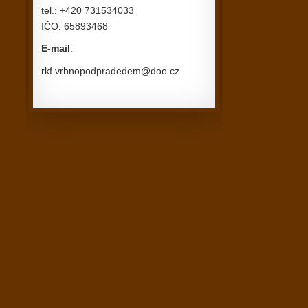
tel.: +420 731534033
IČO: 65893468
E-mail
:
rkf.vrbnopodpradedem@doo.cz