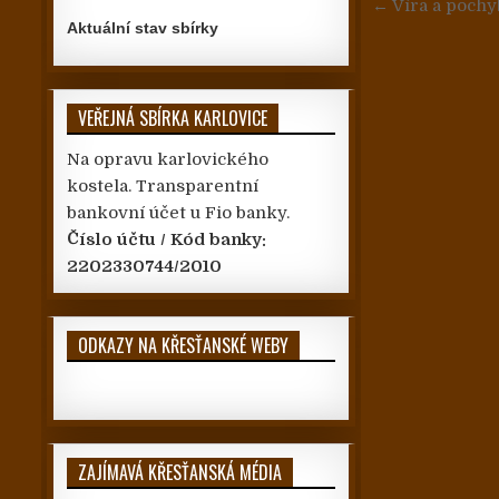
Navigace
← Víra a pochy
Aktuální stav sbírky
VEŘEJNÁ SBÍRKA KARLOVICE
Na opravu karlovického
kostela. Transparentní
bankovní účet u Fio banky.
Číslo účtu / Kód banky:
2202330744/2010
ODKAZY NA KŘESŤANSKÉ WEBY
ZAJÍMAVÁ KŘESŤANSKÁ MÉDIA