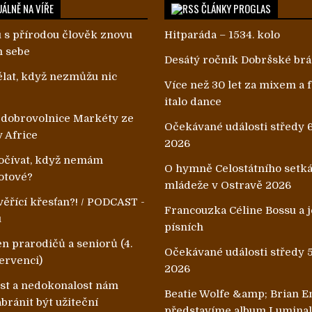
ÁLNĚ NA VÍŘE
ČLÁNKY PROGLAS
 s přírodou člověk znovu
Hitparáda – 1534. kolo
m sebe
Desátý ročník Dobršské br
lat, když nezmůžu nic
Více než 30 let za mixem a
italo dance
 dobrovolnice Markéty ze
Očekávané události středy 6
v Africe
2026
čívat, když nemám
O hymně Celostátního setk
otové?
mládeže v Ostravě 2026
ěřící křesťan?! / PODCAST -
Francouzka Céline Bossu a je
u
písních
n prarodičů a seniorů (4.
Očekávané události středy 5
ervenci)
2026
ost a nedokonalost nám
Beatie Wolfe &amp; Brian E
ránit být užiteční
představíme album Lumina