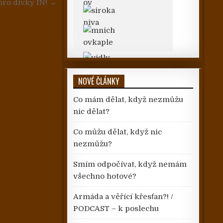
pro dívky IN! →
NOVÉ ČLÁNKY
Co mám dělat, když nezmůžu
nic dělat?
Co můžu dělat, když nic
nezmůžu?
Smím odpočívat, když nemám
všechno hotové?
Armáda a věřící křesťan?! /
PODCAST – k poslechu