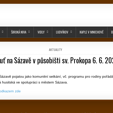
ŠIROKÁ NIVA
VIDLY
LUDVÍKOV
KAPLE V MNICHOVĚ
B
POSTED IN
AKTUALITY
uť na Sázavě v působišti sv. Prokopa 6. 6. 2
PUBLISHED DATE:
Sázavě pojatou jako komunitní setkání, vč. programu pro rodiny pořád
á husitská ve spolupráci s městem Sázava.
 odkazem zde