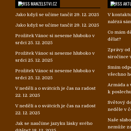
MANZELSTVI.CZ
AKTU
Jako když se učíme tančit
29. 12. 2025
V kontaktu
nalézá sá
Jako když se učíme tančit
29. 12. 2025
Co mám dě
Prožitek Vánoc si neseme hluboko v
dělat?
srdci
25. 12. 2025
Zprávy od
Prožitek Vánoc si neseme hluboko v
siročince 
srdci
25. 12. 2025
Smím odpo
Prožitek Vánoc si neseme hluboko v
všechno h
srdci
25. 12. 2025
Armáda a v
V neděli a o svátcích je čas na radost
k poslech
22. 12. 2025
Světový de
V neděli a o svátcích je čas na radost
neděle v č
22. 12. 2025
Naše slab
Jak se naučíme jazyku lásky svého
nemůže zab
dítěte?
18. 12. 2025