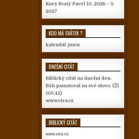
Kurz Svatý Pavel 10. 2026 – 5.
2027
KDO MÁ SVÁTEK ?
kalendář jmen
DNEŠNÍ CITÁT
Biblický citát na dnešní den:
Bůh pamatoval na své slovo.
(Žl
105,42)
www.vira.cz
BIBLICKÝ CITÁT
www.vira.cz