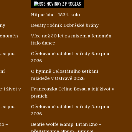
NOVINKY Z PROGLAS
Hitparáda – 1534. kolo
ány
Desátý ročník Dobršské brány
 fenomén
Více než 30 let za mixem a fenomén
italo dance
. srpna
Očekávané události středy 6. srpna
2026
ání
O hymně Celostátního setkání
mládeže v Ostravě 2026
jí život v
Francouzka Céline Bossu a její život v
písních
. srpna
Očekávané události středy 5. srpna
2026
no –
Beatie Wolfe &amp; Brian Eno –
l
představíme album Luminal