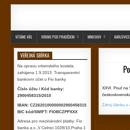
Skip to content
VÍTÁME VÁS
VRBNO POD PRADĚDEM
MNICHOV
KARLOVICE
VEŘEJNÁ SBÍRKA
Po
Na opravu vrbenského kostela,
zahájena 1.9.2013. Transparentní
bankovní účet u Fio banky.
XXVI. Pouť na 
Číslo účtu / Kód banky:
československ
2900458315/2010
Zdroj článku s
IBAN: CZ2620100000002900458315
BIC kód/SWIFT: FIOBCZPPXXX
Adresa pro mezinárodní platby: Fio
banka a.s.,V Celnici 1028/10,Praha 1