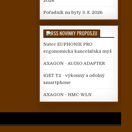
2026
Pořadník na byty
3. 8. 2026
NOVINKY PROPOS.EU
Natec EUPHONIE PRO
ergonomická kancelářská myš
AXAGON - AUDIO ADAPTER
iGET T2 - výkonný a odolný
smartphone
AXAGON - HMC-WLN