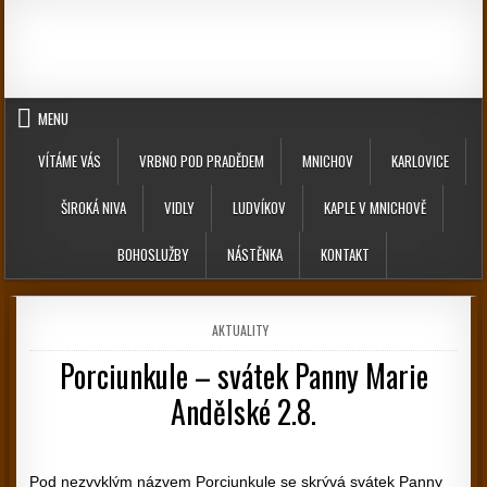
Skip to content
MENU
VÍTÁME VÁS
VRBNO POD PRADĚDEM
MNICHOV
KARLOVICE
ŠIROKÁ NIVA
VIDLY
LUDVÍKOV
KAPLE V MNICHOVĚ
BOHOSLUŽBY
NÁSTĚNKA
KONTAKT
POSTED IN
AKTUALITY
Porciunkule – svátek Panny Marie
Andělské 2.8.
PUBLISHED DATE:
Pod nezvyklým názvem Porciunkule se skrývá svátek Panny