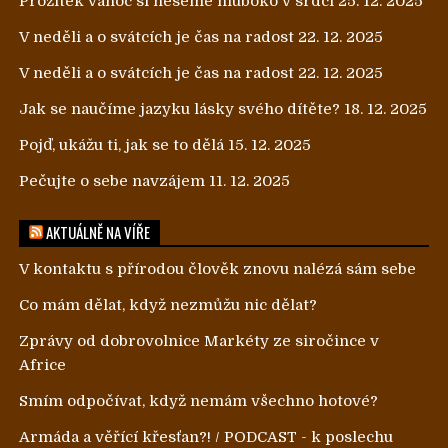
Prožitek Vánoc si neseme hluboko v srdci
25. 12. 2025
V neděli a o svátcích je čas na radost
22. 12. 2025
V neděli a o svátcích je čas na radost
22. 12. 2025
Jak se naučíme jazyku lásky svého dítěte?
18. 12. 2025
Pojď, ukážu ti, jak se to dělá
15. 12. 2025
Pečujte o sebe navzájem
11. 12. 2025
AKTUÁLNĚ NA VÍŘE
V kontaktu s přírodou člověk znovu nalézá sám sebe
Co mám dělat, když nezmůžu nic dělat?
Zprávy od dobrovolnice Markéty ze siročince v
Africe
Smím odpočívat, když nemám všechno hotové?
Armáda a věřící křesťan?! / PODCAST - k poslechu