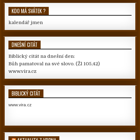
KDO MÁ SVÁTEK ?
kalendář jmen
DNEŠNÍ CITÁT
Biblický citát na dnešní den:
Bůh pamatoval na své slovo.
(Žl 105,42)
www.vira.cz
BIBLICKÝ CITÁT
www.vira.cz