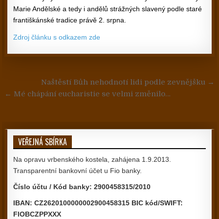
Marie Andělské a tedy i andělů strážných slavený podle staré
františkánské tradice právě 2. srpna.
Zdroj článku s odkazem zde
Navigace pro příspěvek
Naštěstí Bůh nehodnotí lidi podle zevnějšku →
← Mé chápání eucharistie se velmi změnilo…
VEŘEJNÁ SBÍRKA
Na opravu vrbenského kostela, zahájena 1.9.2013.
Transparentní bankovní účet u Fio banky.
Číslo účtu / Kód banky: 2900458315/2010
IBAN: CZ2620100000002900458315 BIC kód/SWIFT:
FIOBCZPPXXX