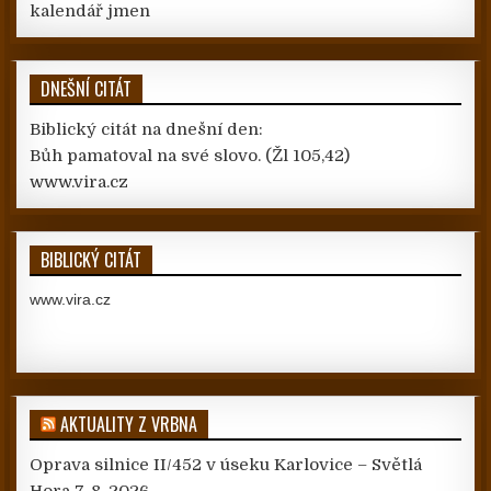
kalendář jmen
DNEŠNÍ CITÁT
Biblický citát na dnešní den:
Bůh pamatoval na své slovo.
(Žl 105,42)
www.vira.cz
BIBLICKÝ CITÁT
www.vira.cz
AKTUALITY Z VRBNA
Oprava silnice II/452 v úseku Karlovice – Světlá
Hora
7. 8. 2026