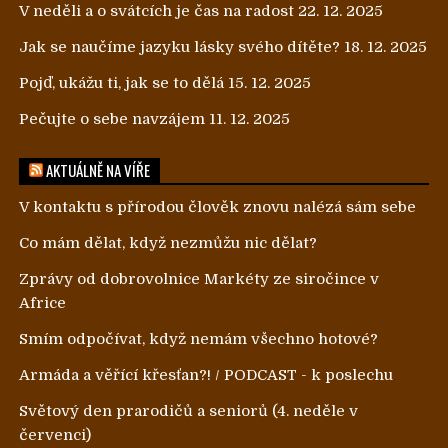
V neděli a o svátcích je čas na radost
22. 12. 2025
Jak se naučíme jazyku lásky svého dítěte?
18. 12. 2025
Pojď, ukážu ti, jak se to dělá
15. 12. 2025
Pečujte o sebe navzájem
11. 12. 2025
AKTUÁLNĚ NA VÍŘE
V kontaktu s přírodou člověk znovu nalézá sám sebe
Co mám dělat, když nezmůžu nic dělat?
Zprávy od dobrovolnice Markéty ze siročince v
Africe
Smím odpočívat, když nemám všechno hotové?
Armáda a věřící křesťan?! / PODCAST - k poslechu
Světový den prarodičů a seniorů (4. neděle v
červenci)