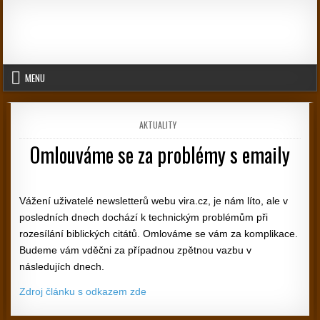
Skip to content
MENU
POSTED IN
AKTUALITY
Omlouváme se za problémy s emaily
PUBLISHED DATE:
Vážení uživatelé newsletterů webu vira.cz, je nám líto, ale v
posledních dnech dochází k technickým problémům při
rozesílání biblických citátů. Omlováme se vám za komplikace.
Budeme vám vděčni za případnou zpětnou vazbu v
následujích dnech.
Zdroj článku s odkazem zde