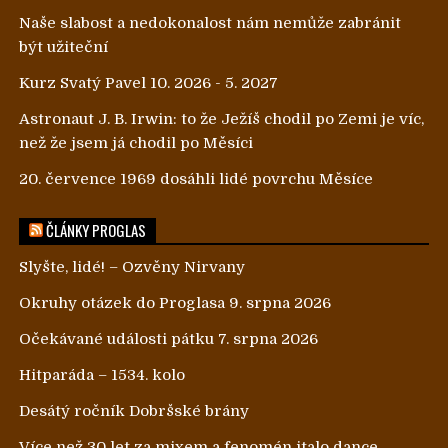
Naše slabost a nedokonalost nám nemůže zabránit
být užiteční
Kurz Svatý Pavel 10. 2026 - 5. 2027
Astronaut J. B. Irwin: to že Ježíš chodil po Zemi je víc,
než že jsem já chodil po Měsíci
20. července 1969 dosáhli lidé povrchu Měsíce
ČLÁNKY PROGLAS
Slyšte, lidé! – Ozvěny Nirvany
Okruhy otázek do Proglasa 9. srpna 2026
Očekávané události pátku 7. srpna 2026
Hitparáda – 1534. kolo
Desátý ročník Dobršské brány
Více než 30 let za mixem a fenomén italo dance