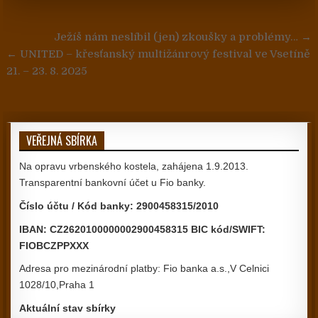
Navigace pro příspěvek
Ježíš nám neslíbil (jen) zkoušky a problémy… →
← UNITED – křesťanský multižánrový festival ve Vsetíně
21. – 23. 8. 2025
VEŘEJNÁ SBÍRKA
Na opravu vrbenského kostela, zahájena 1.9.2013.
Transparentní bankovní účet u Fio banky.
Číslo účtu / Kód banky: 2900458315/2010
IBAN: CZ2620100000002900458315 BIC kód/SWIFT:
FIOBCZPPXXX
Adresa pro mezinárodní platby: Fio banka a.s.,V Celnici
1028/10,Praha 1
Aktuální stav sbírky