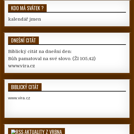
KDO MÁ SVÁTEK ?
kalendář jmen
DNEŠNÍ CITÁT
Biblický citát na dnešní den:
Bůh pamatoval na své slovo.
(Žl 105,42)
www.vira.cz
BIBLICKÝ CITÁT
www.vira.cz
AKTUALITY Z VRBNA