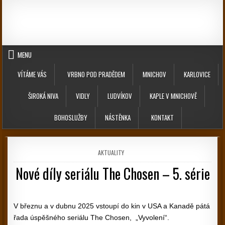
Skip to content
MENU
VÍTÁME VÁS
VRBNO POD PRADĚDEM
MNICHOV
KARLOVICE
ŠIROKÁ NIVA
VIDLY
LUDVÍKOV
KAPLE V MNICHOVĚ
BOHOSLUŽBY
NÁSTĚNKA
KONTAKT
POSTED IN
AKTUALITY
Nové díly seriálu The Chosen – 5. série
PUBLISHED DATE:
V březnu a v dubnu 2025 vstoupí do kin v USA a Kanadě pátá
řada úspěšného seriálu The Chosen, „Vyvolení“.