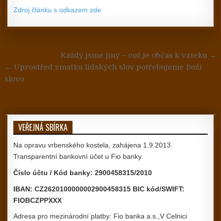
Zdroj článku s odkazem zde
Navigace pro příspěvek
Každý jsme jiný – což je občas k vzteku →
← Uprostřed zmatku lidských slov potřebujeme Boží
slovo
VEŘEJNÁ SBÍRKA
Na opravu vrbenského kostela, zahájena 1.9.2013.
Transparentní bankovní účet u Fio banky.
Číslo účtu / Kód banky: 2900458315/2010
IBAN: CZ2620100000002900458315 BIC kód/SWIFT:
FIOBCZPPXXX
Adresa pro mezinárodní platby: Fio banka a.s.,V Celnici