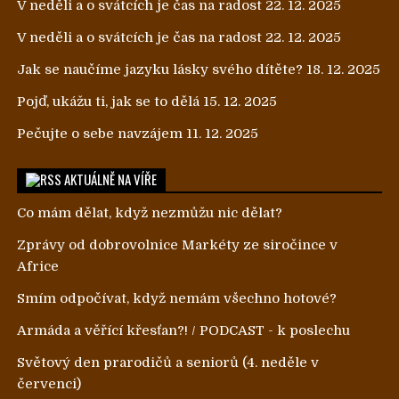
V neděli a o svátcích je čas na radost
22. 12. 2025
V neděli a o svátcích je čas na radost
22. 12. 2025
Jak se naučíme jazyku lásky svého dítěte?
18. 12. 2025
Pojď, ukážu ti, jak se to dělá
15. 12. 2025
Pečujte o sebe navzájem
11. 12. 2025
AKTUÁLNĚ NA VÍŘE
Co mám dělat, když nezmůžu nic dělat?
Zprávy od dobrovolnice Markéty ze siročince v
Africe
Smím odpočívat, když nemám všechno hotové?
Armáda a věřící křesťan?! / PODCAST - k poslechu
Světový den prarodičů a seniorů (4. neděle v
červenci)