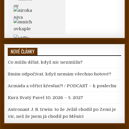
NOVÉ ČLÁNKY
Co můžu dělat, když nic nezmůžu?
Smím odpočívat, když nemám všechno hotové?
Armáda a věřící křesťan?! / PODCAST – k poslechu
Kurz Svatý Pavel 10. 2026 – 5. 2027
Astronaut J. B. Irwin: to že Ježíš chodil po Zemi je
víc, než že jsem já chodil po Měsíci