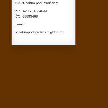
793 26 Vrbno pod Pradědem
tel.: +420 731534033
IČO: 65893468
E-mail
:
rkf.vrbnopodpradedem@doo.cz