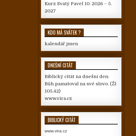
Kurz Svatý Pavel 10. 2026 – 5.
2027
KDO MÁ SVÁTEK ?
kalendář jmen
DNEŠNÍ CITÁT
Biblický citát na dnešní den:
Bůh pamatoval na své slovo.
(Žl
105,42)
www.vira.cz
BIBLICKÝ CITÁT
www.vira.cz