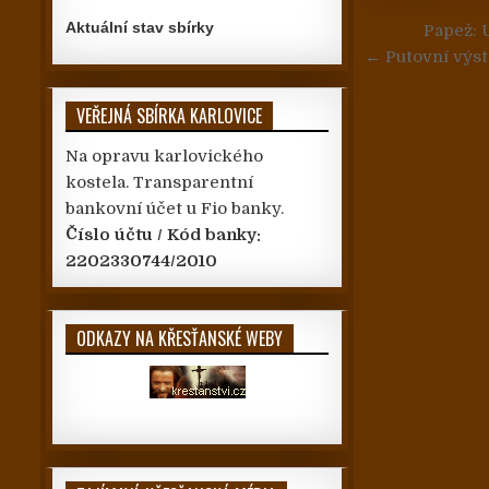
Navigace
Aktuální stav sbírky
Papež: 
← Putovní výst
VEŘEJNÁ SBÍRKA KARLOVICE
Na opravu karlovického
kostela. Transparentní
bankovní účet u Fio banky.
Číslo účtu / Kód banky:
2202330744/2010
ODKAZY NA KŘESŤANSKÉ WEBY