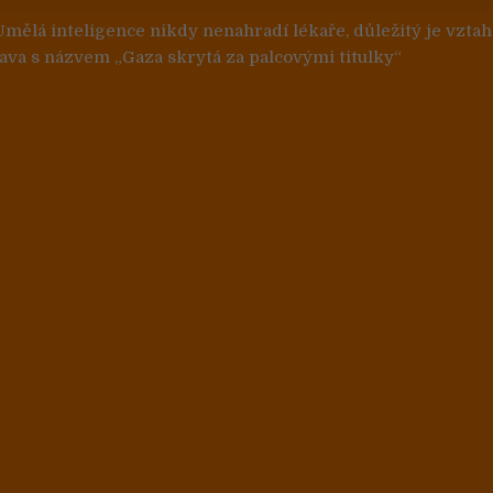
 pro příspěvek
Umělá inteligence nikdy nenahradí lékaře, důležitý je vzta
ava s názvem „Gaza skrytá za palcovými titulky“