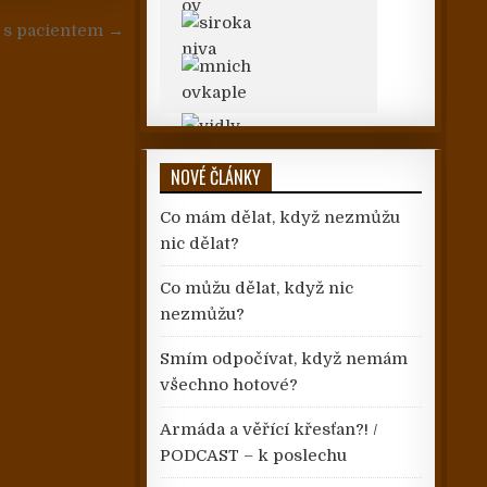
h s pacientem →
NOVÉ ČLÁNKY
Co mám dělat, když nezmůžu
nic dělat?
Co můžu dělat, když nic
nezmůžu?
Smím odpočívat, když nemám
všechno hotové?
Armáda a věřící křesťan?! /
PODCAST – k poslechu