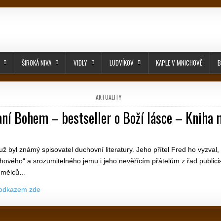
ŠIROKÁ NIVA
VIDLY
LUDVÍKOV
KAPLE V MNICHOVĚ
B
POSTED IN
AKTUALITY
aní Bohem – bestseller o Boží lásce – Kniha 
PUBLISHED DATE:
 byl známý spisovatel duchovní literatury. Jeho přítel Fred ho vyzval,
hového“ a srozumitelného jemu i jeho nevěřícím přátelům z řad publicis
 umělců…
 odkazem zde