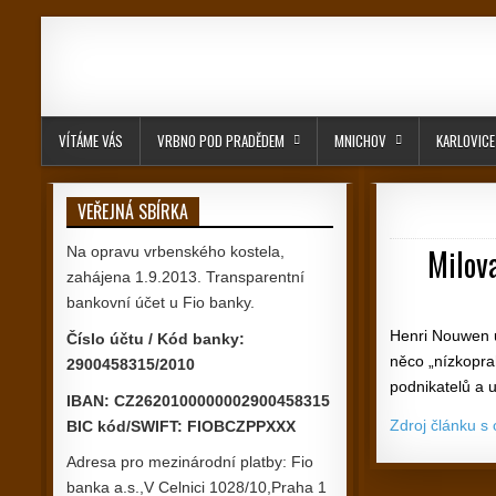
Skip to content
VÍTÁME VÁS
VRBNO POD PRADĚDEM
MNICHOV
KARLOVICE
VEŘEJNÁ SBÍRKA
Milov
Na opravu vrbenského kostela,
zahájena 1.9.2013. Transparentní
bankovní účet u Fio banky.
Henri Nouwen už
Číslo účtu / Kód banky:
něco „nízkopra
2900458315/2010
podnikatelů a
IBAN: CZ2620100000002900458315
Zdroj článku s
BIC kód/SWIFT: FIOBCZPPXXX
Adresa pro mezinárodní platby: Fio
banka a.s.,V Celnici 1028/10,Praha 1