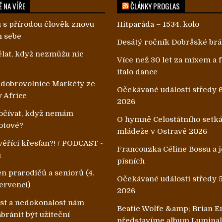
 NA VÍŘE
ČLÁNKY PROGLAS
 s přírodou člověk znovu
Hitparáda – 1534. kolo
m sebe
Desátý ročník Dobršské br
lat, když nezmůžu nic
Více než 30 let za mixem a
italo dance
 dobrovolnice Markéty ze
Očekávané události středy 6
v Africe
2026
čívat, když nemám
O hymně Celostátního setk
otové?
mládeže v Ostravě 2026
ěřící křesťan?! / PODCAST -
Francouzka Céline Bossu a je
u
písních
n prarodičů a seniorů (4.
Očekávané události středy 5
ervenci)
2026
ost a nedokonalost nám
Beatie Wolfe &amp; Brian E
ránit být užiteční
představíme album Lumina