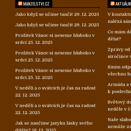
MANZELSTVI.CZ
AKTUÁLNĚ
Jako když se učíme tančit
29. 12. 2025
V kontaktu
nalézá sá
Jako když se učíme tančit
29. 12. 2025
Co mám dě
Prožitek Vánoc si neseme hluboko v
dělat?
srdci
25. 12. 2025
Zprávy od
Prožitek Vánoc si neseme hluboko v
siročince 
srdci
25. 12. 2025
Smím odpo
Prožitek Vánoc si neseme hluboko v
všechno h
srdci
25. 12. 2025
Armáda a v
V neděli a o svátcích je čas na radost
k poslech
22. 12. 2025
Světový de
V neděli a o svátcích je čas na radost
neděle v č
22. 12. 2025
Naše slab
Jak se naučíme jazyku lásky svého
nemůže zab
dítěte?
18. 12. 2025