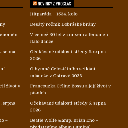
NOVINKY Z PROGLAS
Hitparáda – 1534. kolo
ány
Desátý ročník Dobršské brány
 fenomén
Více než 30 let za mixem a fenomén
italo dance
. srpna
Očekávané události středy 6. srpna
2026
ání
O hymně Celostátního setkání
mládeže v Ostravě 2026
jí život v
Francouzka Céline Bossu a její život v
písních
. srpna
Očekávané události středy 5. srpna
2026
no –
Beatie Wolfe &amp; Brian Eno –
l
představíme album Luminal