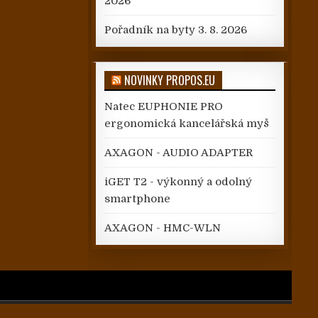
2026
Pořadník na byty
3. 8. 2026
NOVINKY PROPOS.EU
Natec EUPHONIE PRO
ergonomická kancelářská myš
AXAGON - AUDIO ADAPTER
iGET T2 - výkonný a odolný
smartphone
AXAGON - HMC-WLN