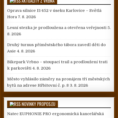
AKTUALITY Z VRBNA
Oprava silnice II/452 v úseku Karlovice – Světlá
Hora
7. 8. 2026
Lesní stezka je prodloužena a otevřena veřejnosti
5.
8. 2026
Druhý turnus příměstského tábora zavedl děti do
Asie
4. 8. 2026
Bikepark Vrbno – stoupací trail a prodloužení trati
k parkovišti
4. 8. 2026
Město vyhlásilo záměry na pronájem tří městských
bytů na adrese Hřbitovní č. p. 8
3. 8. 2026
NOVINKY PROPOS.EU
Natec EUPHONIE PRO ergonomická kancelářská