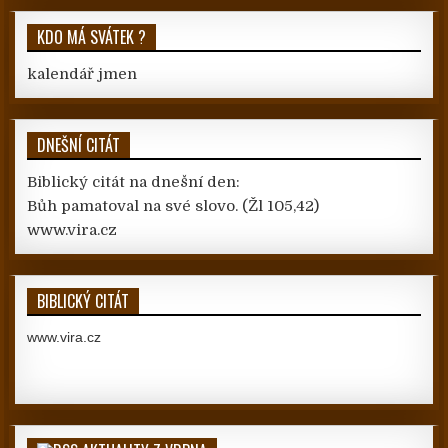
KDO MÁ SVÁTEK ?
kalendář jmen
DNEŠNÍ CITÁT
Biblický citát na dnešní den:
Bůh pamatoval na své slovo.
(Žl 105,42)
www.vira.cz
BIBLICKÝ CITÁT
www.vira.cz