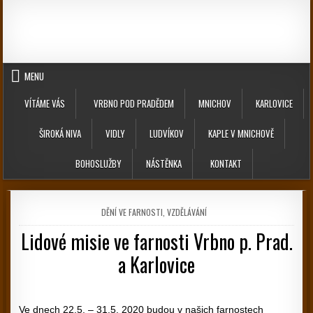
Skip to content
MENU
VÍTÁME VÁS
VRBNO POD PRADĚDEM
MNICHOV
KARLOVICE
ŠIROKÁ NIVA
VIDLY
LUDVÍKOV
KAPLE V MNICHOVĚ
BOHOSLUŽBY
NÁSTĚNKA
KONTAKT
POSTED IN
DĚNÍ VE FARNOSTI
,
VZDĚLÁVÁNÍ
Lidové misie ve farnosti Vrbno p. Prad.
a Karlovice
PUBLISHED DATE:
Ve dnech 22.5. – 31.5. 2020 budou v našich farnostech