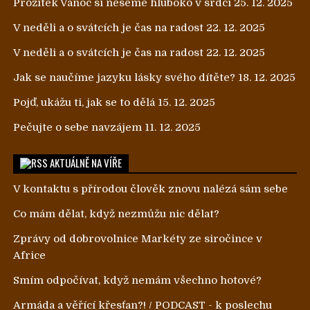
Prožitek Vánoc si neseme hluboko v srdci
25. 12. 2025
V neděli a o svátcích je čas na radost
22. 12. 2025
V neděli a o svátcích je čas na radost
22. 12. 2025
Jak se naučíme jazyku lásky svého dítěte?
18. 12. 2025
Pojď, ukážu ti, jak se to dělá
15. 12. 2025
Pečujte o sebe navzájem
11. 12. 2025
AKTUÁLNĚ NA VÍŘE
V kontaktu s přírodou člověk znovu nalézá sám sebe
Co mám dělat, když nezmůžu nic dělat?
Zprávy od dobrovolnice Markéty ze siročince v
Africe
Smím odpočívat, když nemám všechno hotové?
Armáda a věřící křesťan?! / PODCAST - k poslechu