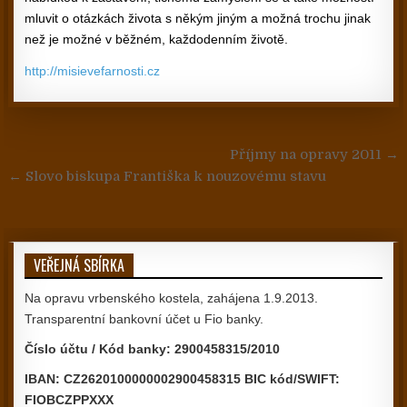
mluvit o otázkách života s někým jiným a možná trochu jinak
než je možné v běžném, každodenním životě.
http://misievefarnosti.cz
Navigace pro příspěvek
Příjmy na opravy 2011 →
← Slovo biskupa Františka k nouzovému stavu
VEŘEJNÁ SBÍRKA
Na opravu vrbenského kostela, zahájena 1.9.2013.
Transparentní bankovní účet u Fio banky.
Číslo účtu / Kód banky: 2900458315/2010
IBAN: CZ2620100000002900458315 BIC kód/SWIFT:
FIOBCZPPXXX