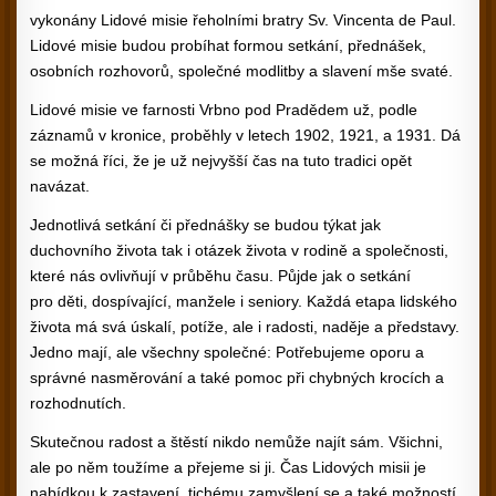
vykonány Lidové misie řeholními bratry Sv. Vincenta de Paul.
Lidové misie budou probíhat formou setkání, přednášek,
osobních rozhovorů, společné modlitby a slavení mše svaté.
Lidové misie ve farnosti Vrbno pod Pradědem už, podle
záznamů v kronice, proběhly v letech 1902, 1921, a 1931. Dá
se možná říci, že je už nejvyšší čas na tuto tradici opět
navázat.
Jednotlivá setkání či přednášky se budou týkat jak
duchovního života tak i otázek života v rodině a společnosti,
které nás ovlivňují v průběhu času. Půjde jak o setkání
pro děti, dospívající, manžele i seniory. Každá etapa lidského
života má svá úskalí, potíže, ale i radosti, naděje a představy.
Jedno mají, ale všechny společné: Potřebujeme oporu a
správné nasměrování a také pomoc při chybných krocích a
rozhodnutích.
Skutečnou radost a štěstí nikdo nemůže najít sám. Všichni,
ale po něm toužíme a přejeme si ji. Čas Lidových misii je
nabídkou k zastavení, tichému zamyšlení se a také možností