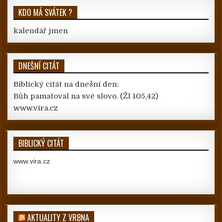
KDO MÁ SVÁTEK ?
kalendář jmen
DNEŠNÍ CITÁT
Biblický citát na dnešní den:
Bůh pamatoval na své slovo.
(Žl 105,42)
www.vira.cz
BIBLICKÝ CITÁT
www.vira.cz
AKTUALITY Z VRBNA