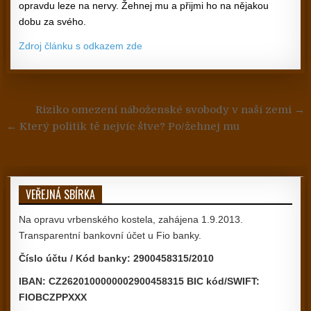
opravdu leze na nervy. Žehnej mu a přijmi ho na nějakou
dobu za svého.
Zdroj článku s odkazem zde
Navigace pro příspěvek
Riziko omezení náboženské svobody v naší zemi →
← Který politik tě nejvíc štve? Po/žehnej mu
VEŘEJNÁ SBÍRKA
Na opravu vrbenského kostela, zahájena 1.9.2013.
Transparentní bankovní účet u Fio banky.
Číslo účtu / Kód banky: 2900458315/2010
IBAN: CZ2620100000002900458315 BIC kód/SWIFT:
FIOBCZPPXXX