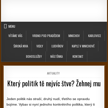
Skip to content
MENU
VÍTÁME VÁS
VRBNO POD PRADĚDEM
MNICHOV
KARLOVICE
ŠIROKÁ NIVA
VIDLY
LUDVÍKOV
KAPLE V MNICHOVĚ
BOHOSLUŽBY
NÁSTĚNKA
KONTAKT
POSTED IN
AKTUALITY
Který politik tě nejvíc štve? Žehnej mu
PUBLISHED DATE:
Jeden politik nás straší, druhý nudí, třetího se opravdu
bojíme. Vybav si nyní jednoho konkrétního politika, který ti