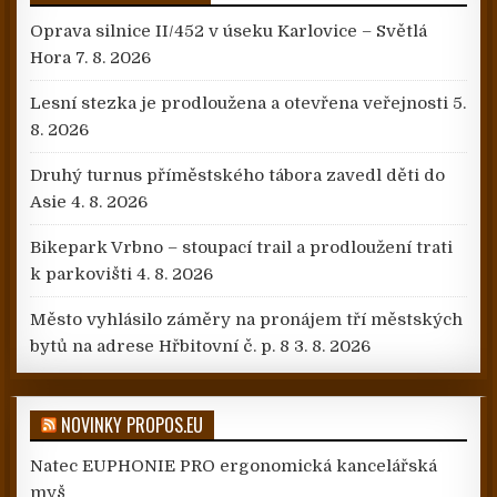
Oprava silnice II/452 v úseku Karlovice – Světlá
Hora
7. 8. 2026
Lesní stezka je prodloužena a otevřena veřejnosti
5.
8. 2026
Druhý turnus příměstského tábora zavedl děti do
Asie
4. 8. 2026
Bikepark Vrbno – stoupací trail a prodloužení trati
k parkovišti
4. 8. 2026
Město vyhlásilo záměry na pronájem tří městských
bytů na adrese Hřbitovní č. p. 8
3. 8. 2026
NOVINKY PROPOS.EU
Natec EUPHONIE PRO ergonomická kancelářská
myš