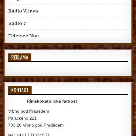
Rádio Vltava
Rádio 7
Televize Noe
REKLAMA
KONTAKT
Římskokatolická farnost
Vrbno pod Pradědem
Palackého 221
793 26 Vrbno pod Pradědem
tel.: +420 731534033