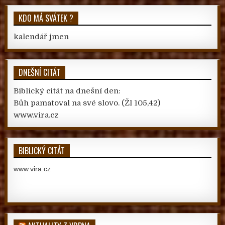
KDO MÁ SVÁTEK ?
kalendář jmen
DNEŠNÍ CITÁT
Biblický citát na dnešní den:
Bůh pamatoval na své slovo.
(Žl 105,42)
www.vira.cz
BIBLICKÝ CITÁT
www.vira.cz