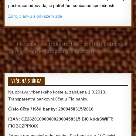
pastorace odpovídající potřebám současné společnosti.
Zdroj článku s odkazem zde
Navigace pro příspěvek
I ve zmatku a těžkostech lze prožívat Boží pokoj →
← Červnové číslo časopisu pro dívky IN!
VEŘEJNÁ SBÍRKA
Na opravu vrbenského kostela, zahájena 1.9.2013.
Transparentní bankovní účet u Fio banky.
Číslo účtu / Kód banky: 2900458315/2010
IBAN: CZ2620100000002900458315 BIC kód/SWIFT:
FIOBCZPPXXX
Adresa pro mezinárodní platby: Fio banka a.s.,V Celnici