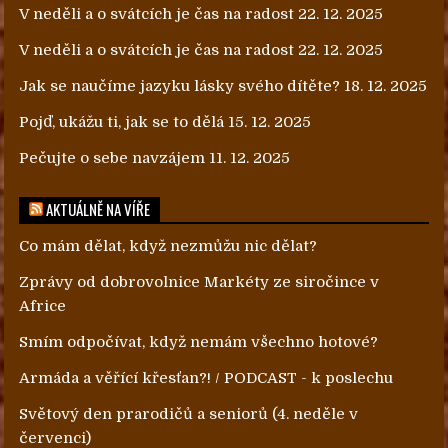
V neděli a o svátcích je čas na radost
22. 12. 2025
V neděli a o svátcích je čas na radost
22. 12. 2025
Jak se naučíme jazyku lásky svého dítěte?
18. 12. 2025
Pojď, ukážu ti, jak se to dělá
15. 12. 2025
Pečujte o sebe navzájem
11. 12. 2025
AKTUÁLNĚ NA VÍŘE
Co mám dělat, když nezmůžu nic dělat?
Zprávy od dobrovolnice Markéty ze siročince v
Africe
Smím odpočívat, když nemám všechno hotové?
Armáda a věřící křesťan?! / PODCAST - k poslechu
Světový den prarodičů a seniorů (4. neděle v
červenci)