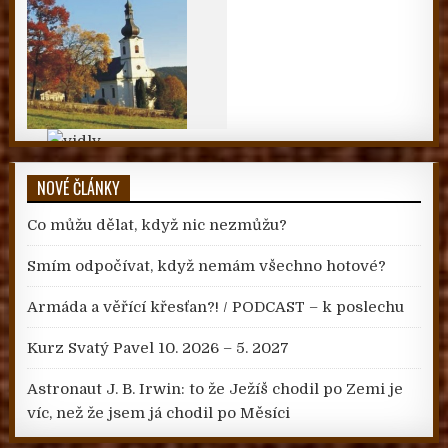
NOVÉ ČLÁNKY
Co můžu dělat, když nic nezmůžu?
Smím odpočívat, když nemám všechno hotové?
Armáda a věřící křesťan?! / PODCAST – k poslechu
Kurz Svatý Pavel 10. 2026 – 5. 2027
Astronaut J. B. Irwin: to že Ježíš chodil po Zemi je
víc, než že jsem já chodil po Měsíci