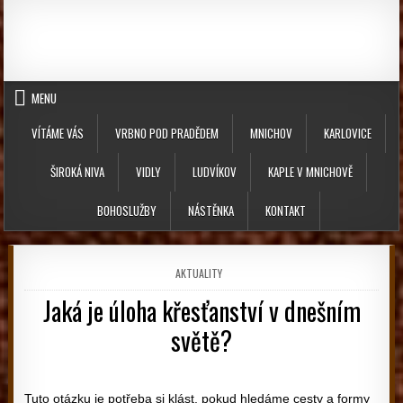
Skip to content
MENU
VÍTÁME VÁS
VRBNO POD PRADĚDEM
MNICHOV
KARLOVICE
ŠIROKÁ NIVA
VIDLY
LUDVÍKOV
KAPLE V MNICHOVĚ
BOHOSLUŽBY
NÁSTĚNKA
KONTAKT
POSTED IN
AKTUALITY
Jaká je úloha křesťanství v dnešním
světě?
PUBLISHED DATE:
Tuto otázku je potřeba si klást, pokud hledáme cesty a formy