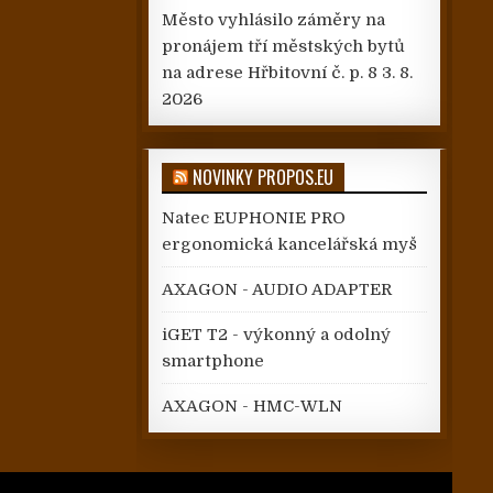
Město vyhlásilo záměry na
pronájem tří městských bytů
na adrese Hřbitovní č. p. 8
3. 8.
2026
NOVINKY PROPOS.EU
Natec EUPHONIE PRO
ergonomická kancelářská myš
AXAGON - AUDIO ADAPTER
iGET T2 - výkonný a odolný
smartphone
AXAGON - HMC-WLN