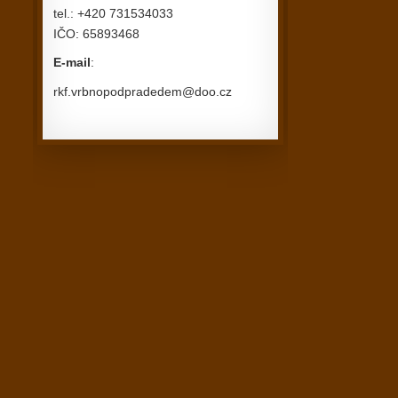
tel.: +420 731534033
IČO: 65893468
E-mail
:
rkf.vrbnopodpradedem@doo.cz