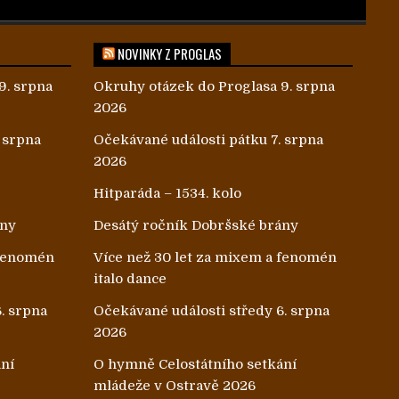
NOVINKY Z PROGLAS
9. srpna
Okruhy otázek do Proglasa 9. srpna
2026
 srpna
Očekávané události pátku 7. srpna
2026
Hitparáda – 1534. kolo
ány
Desátý ročník Dobršské brány
 fenomén
Více než 30 let za mixem a fenomén
italo dance
. srpna
Očekávané události středy 6. srpna
2026
ání
O hymně Celostátního setkání
mládeže v Ostravě 2026