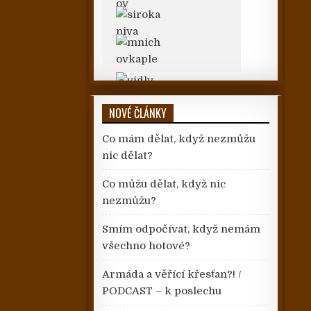
NOVÉ ČLÁNKY
Co mám dělat, když nezmůžu
nic dělat?
Co můžu dělat, když nic
nezmůžu?
Smím odpočívat, když nemám
všechno hotové?
Armáda a věřící křesťan?! /
PODCAST – k poslechu