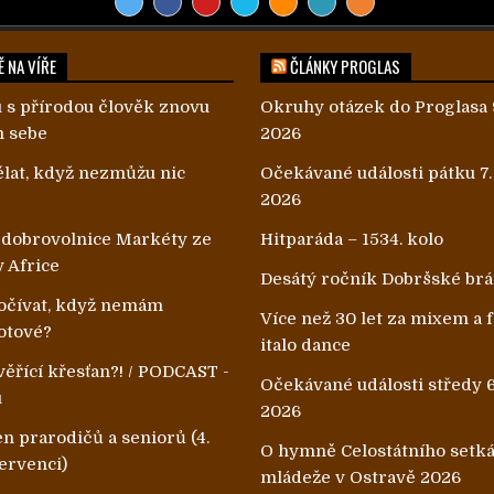
 NA VÍŘE
ČLÁNKY PROGLAS
 s přírodou člověk znovu
Okruhy otázek do Proglasa 
m sebe
2026
lat, když nezmůžu nic
Očekávané události pátku 7.
2026
 dobrovolnice Markéty ze
Hitparáda – 1534. kolo
v Africe
Desátý ročník Dobršské br
čívat, když nemám
Více než 30 let za mixem a
otové?
italo dance
ěřící křesťan?! / PODCAST -
Očekávané události středy 6
u
2026
n prarodičů a seniorů (4.
O hymně Celostátního setk
ervenci)
mládeže v Ostravě 2026