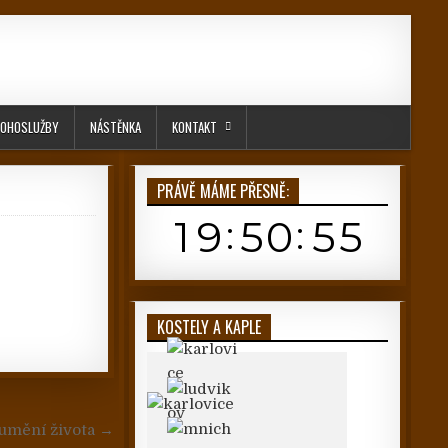
OHOSLUŽBY
NÁSTĚNKA
KONTAKT
PRÁVĚ MÁME PŘESNĚ:
KOSTELY A KAPLE
 umění života →