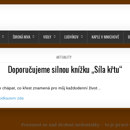
ŠIROKÁ NIVA
VIDLY
LUDVÍKOV
KAPLE V MNICHOVĚ
B
POSTED IN
AKTUALITY
Doporučujeme silnou knížku „Síla křtu“
PUBLISHED DATE:
e chápat, co křest znamená pro můj každodenní život…
 odkazem zde
 pro příspěvek
Povznést se nad drobné nedostatky – to je pravé