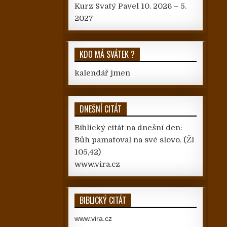
Kurz Svatý Pavel 10. 2026 – 5.
2027
KDO MÁ SVÁTEK ?
kalendář jmen
DNEŠNÍ CITÁT
Biblický citát na dnešní den:
Bůh pamatoval na své slovo.
(Žl
105,42)
www.vira.cz
BIBLICKÝ CITÁT
www.vira.cz