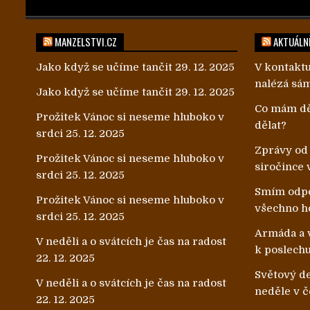
MANZELSTVI.CZ
AKTUÁLNĚ
Jako když se učíme tančit
29. 12. 2025
V kontaktu
nalézá sá
Jako když se učíme tančit
29. 12. 2025
Co mám dě
Prožitek Vánoc si neseme hluboko v
dělat?
srdci
25. 12. 2025
Zprávy od
Prožitek Vánoc si neseme hluboko v
siročince 
srdci
25. 12. 2025
Smím odpo
Prožitek Vánoc si neseme hluboko v
všechno h
srdci
25. 12. 2025
Armáda a v
V neděli a o svátcích je čas na radost
k poslech
22. 12. 2025
Světový de
V neděli a o svátcích je čas na radost
neděle v č
22. 12. 2025