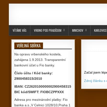
Skip to content
VÍTÁME VÁS
VRBNO POD PRADĚDEM
MNICHOV
KARLOVICE
VEŘEJNÁ SBÍRKA
Na opravu vrbenského kostela,
zahájena 1.9.2013. Transparentní
bankovní účet u Fio banky.
Začal jsem lép
Číslo účtu / Kód banky:
2900458315/2010
Zdroj článku s
IBAN: CZ2620100000002900458315
BIC kód/SWIFT: FIOBCZPPXXX
Adresa pro mezinárodní platby: Fio
Navigace
banka a.s.,V Celnici 1028/10,Praha 1