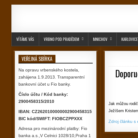
Skip to content
VÍTÁME VÁS
VRBNO POD PRADĚDEM
MNICHOV
KARLOVICE
VEŘEJNÁ SBÍRKA
Doporuč
Na opravu vrbenského kostela,
zahájena 1.9.2013. Transparentní
bankovní účet u Fio banky.
Číslo účtu / Kód banky:
2900458315/2010
Jak můžou rodič
Ježíšem Kriste
IBAN: CZ2620100000002900458315
BIC kód/SWIFT: FIOBCZPPXXX
Zdroj článku s
Adresa pro mezinárodní platby: Fio
banka a.s.,V Celnici 1028/10,Praha 1