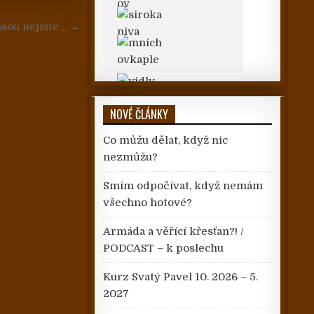
 jsou nejisté… →
NOVÉ ČLÁNKY
Co můžu dělat, když nic
nezmůžu?
Smím odpočívat, když nemám
všechno hotové?
Armáda a věřící křesťan?! /
PODCAST – k poslechu
Kurz Svatý Pavel 10. 2026 – 5.
2027