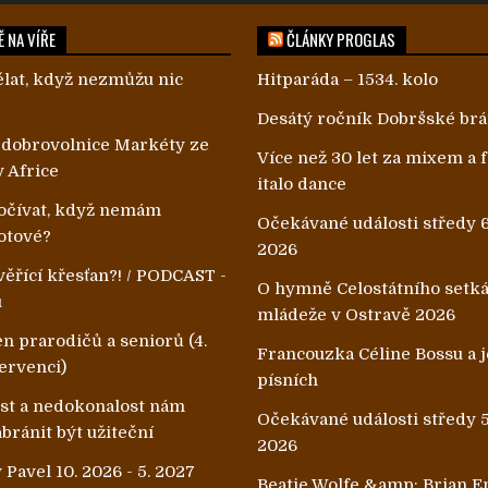
 NA VÍŘE
ČLÁNKY PROGLAS
lat, když nezmůžu nic
Hitparáda – 1534. kolo
Desátý ročník Dobršské br
 dobrovolnice Markéty ze
Více než 30 let za mixem a
v Africe
italo dance
čívat, když nemám
Očekávané události středy 6
otové?
2026
ěřící křesťan?! / PODCAST -
O hymně Celostátního setk
u
mládeže v Ostravě 2026
n prarodičů a seniorů (4.
Francouzka Céline Bossu a je
ervenci)
písních
ost a nedokonalost nám
Očekávané události středy 5
ránit být užiteční
2026
 Pavel 10. 2026 - 5. 2027
Beatie Wolfe &amp; Brian E