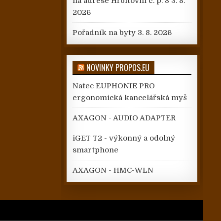
na adrese Hřbitovní č. p. 8
3. 8.
2026
Pořadník na byty
3. 8. 2026
NOVINKY PROPOS.EU
Natec EUPHONIE PRO
ergonomická kancelářská myš
AXAGON - AUDIO ADAPTER
iGET T2 - výkonný a odolný
smartphone
AXAGON - HMC-WLN