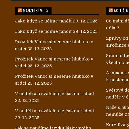
MANZELSTVI.CZ
AKTUÁLNĚ
Jako když se učíme tančit
29. 12. 2025
Co mám dě
dělat?
Jako když se učíme tančit
29. 12. 2025
Zprávy od
Prožitek Vánoc si neseme hluboko v
siročince 
srdci
25. 12. 2025
Smím odpo
Prožitek Vánoc si neseme hluboko v
všechno h
srdci
25. 12. 2025
Armáda a v
Prožitek Vánoc si neseme hluboko v
k poslech
srdci
25. 12. 2025
Světový de
V neděli a o svátcích je čas na radost
neděle v č
22. 12. 2025
Naše slab
V neděli a o svátcích je čas na radost
nemůže zab
22. 12. 2025
Kurz Svatý
Jak se naučíme jazyku lásky svého