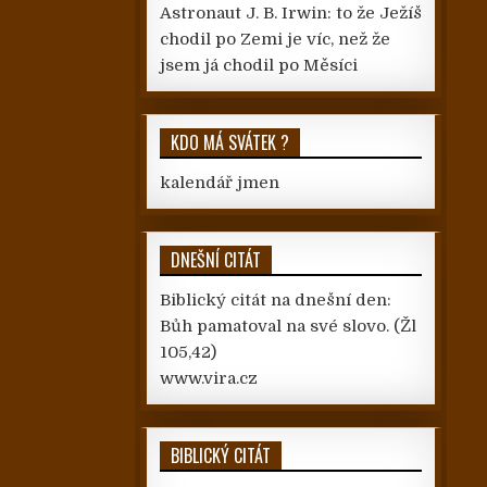
Astronaut J. B. Irwin: to že Ježíš
chodil po Zemi je víc, než že
jsem já chodil po Měsíci
KDO MÁ SVÁTEK ?
kalendář jmen
DNEŠNÍ CITÁT
Biblický citát na dnešní den:
Bůh pamatoval na své slovo.
(Žl
105,42)
www.vira.cz
BIBLICKÝ CITÁT