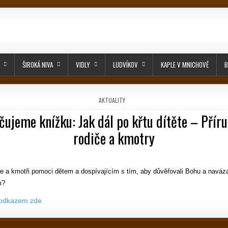
ŠIROKÁ NIVA
VIDLY
LUDVÍKOV
KAPLE V MNICHOVĚ
B
POSTED IN
AKTUALITY
ujeme knížku: Jak dál po křtu dítěte – Přír
rodiče a kmotry
PUBLISHED DATE:
e a kmotři pomoci dětem a dospívajícím s tím, aby důvěřovali Bohu a naváza
m?
 odkazem zde