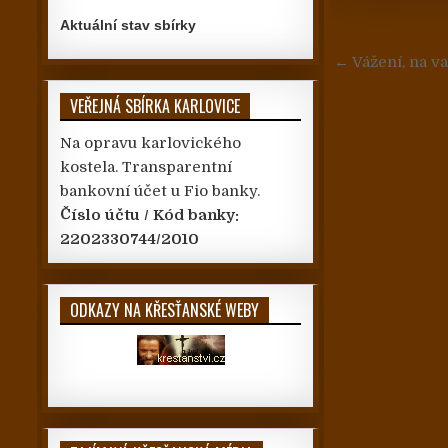
Aktuální stav sbírky
Navigace
← Vážení, na v
VEŘEJNÁ SBÍRKA KARLOVICE
Na opravu karlovického
kostela. Transparentní
bankovní účet u Fio banky.
Číslo účtu / Kód banky:
2202330744/2010
ODKAZY NA KŘESŤANSKÉ WEBY