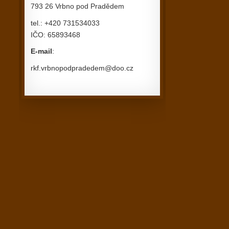
793 26 Vrbno pod Pradědem
tel.: +420 731534033
IČO: 65893468
E-mail
:
rkf.vrbnopodpradedem@doo.cz