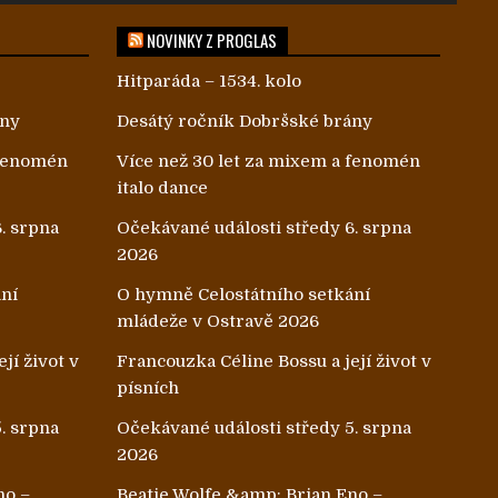
NOVINKY Z PROGLAS
Hitparáda – 1534. kolo
ány
Desátý ročník Dobršské brány
 fenomén
Více než 30 let za mixem a fenomén
italo dance
. srpna
Očekávané události středy 6. srpna
2026
ání
O hymně Celostátního setkání
mládeže v Ostravě 2026
jí život v
Francouzka Céline Bossu a její život v
písních
. srpna
Očekávané události středy 5. srpna
2026
no –
Beatie Wolfe &amp; Brian Eno –