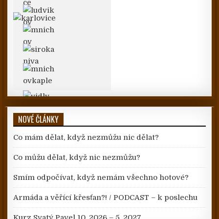
NOVÉ ČLÁNKY
Co mám dělat, když nezmůžu nic dělat?
Co můžu dělat, když nic nezmůžu?
Smím odpočívat, když nemám všechno hotové?
Armáda a věřící křesťan?! / PODCAST – k poslechu
Kurz Svatý Pavel 10. 2026 – 5. 2027