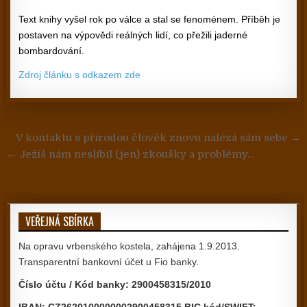
Text knihy vyšel rok po válce a stal se fenoménem. Příběh je
postaven na výpovědi reálných lidí, co přežili jaderné
bombardování.
Zdroj článku s odkazem zde
Navigace pro příspěvek
V kontaktu s přírodou člověk znovu nalézá sám sebe →
← Ježíš nám neslíbil (jen) zkoušky a problémy…
VEŘEJNÁ SBÍRKA
Na opravu vrbenského kostela, zahájena 1.9.2013.
Transparentní bankovní účet u Fio banky.
Číslo účtu / Kód banky: 2900458315/2010
IBAN: CZ2620100000002900458315 BIC kód/SWIFT: