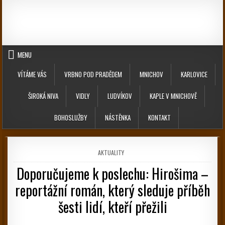
Skip to content
MENU
VÍTÁME VÁS
VRBNO POD PRADĚDEM
MNICHOV
KARLOVICE
ŠIROKÁ NIVA
VIDLY
LUDVÍKOV
KAPLE V MNICHOVĚ
BOHOSLUŽBY
NÁSTĚNKA
KONTAKT
POSTED IN
AKTUALITY
Doporučujeme k poslechu: Hirošima –
reportážní román, který sleduje příběh
šesti lidí, kteří přežili
PUBLISHED DATE: