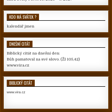
KDO MÁ SVÁTEK ?
kalendář jmen
DNEŠNÍ CITÁT
Biblický citát na dnešní den:
Bůh pamatoval na své slovo.
(Žl 105,42)
www.vira.cz
BIBLICKÝ CITÁT
www.vira.cz