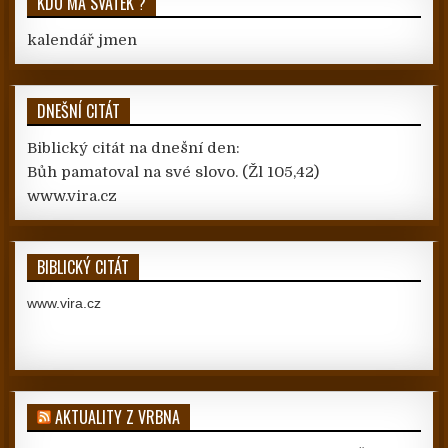
KDO MÁ SVÁTEK ?
kalendář jmen
DNEŠNÍ CITÁT
Biblický citát na dnešní den:
Bůh pamatoval na své slovo.
(Žl 105,42)
www.vira.cz
BIBLICKÝ CITÁT
www.vira.cz
AKTUALITY Z VRBNA