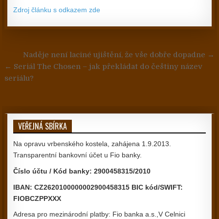
Zdroj článku s odkazem zde
Navigace pro příspěvek
Naděje není laciné ujištění, že vše dobře dopadne →
← Seriál The Chosen – jak překládat do češtiny název
seriálu?
VEŘEJNÁ SBÍRKA
Na opravu vrbenského kostela, zahájena 1.9.2013.
Transparentní bankovní účet u Fio banky.
Číslo účtu / Kód banky: 2900458315/2010
IBAN: CZ2620100000002900458315 BIC kód/SWIFT:
FIOBCZPPXXX
Adresa pro mezinárodní platby: Fio banka a.s.,V Celnici