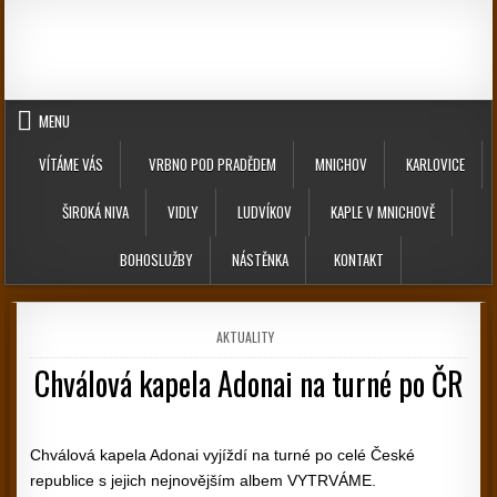
Skip to content
MENU
VÍTÁME VÁS
VRBNO POD PRADĚDEM
MNICHOV
KARLOVICE
ŠIROKÁ NIVA
VIDLY
LUDVÍKOV
KAPLE V MNICHOVĚ
BOHOSLUŽBY
NÁSTĚNKA
KONTAKT
POSTED IN
AKTUALITY
Chválová kapela Adonai na turné po ČR
PUBLISHED DATE:
Chválová kapela Adonai vyjíždí na turné po celé České
republice s jejich nejnovějším albem VYTRVÁME.