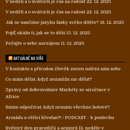
V neděli a o svátcích je čas na radost
22. 12. 2025
V neděli a o svátcích je čas na radost
22. 12. 2025
Jak se naučíme jazyku lásky svého dítěte?
18. 12. 2025
Pojď, ukážu ti, jak se to dělá
15. 12. 2025
Pečujte o sebe navzájem
11. 12. 2025
AKTUÁLNĚ NA VÍŘE
V kontaktu s přírodou člověk znovu nalézá sám sebe
Co mám dělat, když nezmůžu nic dělat?
Zprávy od dobrovolnice Markéty ze siročince v
Africe
Smím odpočívat, když nemám všechno hotové?
Armáda a věřící křesťan?! / PODCAST - k poslechu
Světový den prarodičů a seniorů (4. neděle v