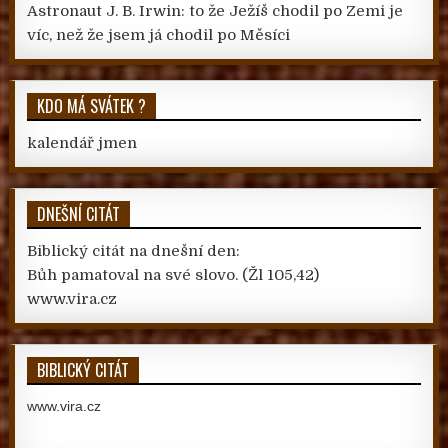
Astronaut J. B. Irwin: to že Ježíš chodil po Zemi je
víc, než že jsem já chodil po Měsíci
KDO MÁ SVÁTEK ?
kalendář jmen
DNEŠNÍ CITÁT
Biblický citát na dnešní den:
Bůh pamatoval na své slovo.
(Žl 105,42)
www.vira.cz
BIBLICKÝ CITÁT
www.vira.cz