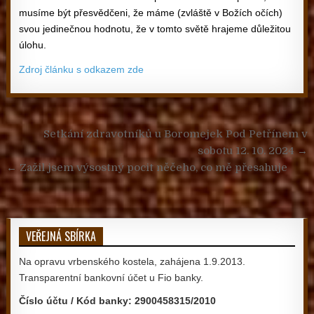
musíme být přesvědčeni, že máme (zvláště v Božích očích)
svou jedinečnou hodnotu, že v tomto světě hrajeme důležitou
úlohu.
Zdroj článku s odkazem zde
Navigace pro příspěvek
Setkání zdravotníků u Boromejek Pod Petřínem v
sobotu 12. 10. 2024 →
← Zažil jsem výsostný pocit něčeho, co mě přesahuje
VEŘEJNÁ SBÍRKA
Na opravu vrbenského kostela, zahájena 1.9.2013.
Transparentní bankovní účet u Fio banky.
Číslo účtu / Kód banky: 2900458315/2010