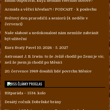
Smím odpočívat, když nemám všechno hotové?
Armáda a věřící křesťan?! / PODCAST - k poslechu
Světový den prarodičů a seniorů (4. neděle v
červenci)
Naše slabost a nedokonalost nám nemůže zabránit
být užiteční
Kurz Svatý Pavel 10. 2026 - 5. 2027
Astronaut J. B. Irwin: to že Ježíš chodil po Zemi je víc,
než že jsem já chodil po Měsíci
20. července 1969 dosáhli lidé povrchu Měsíce
ČLÁNKY PROGLAS
Hitparáda – 1534. kolo
Desátý ročník Dobršské brány