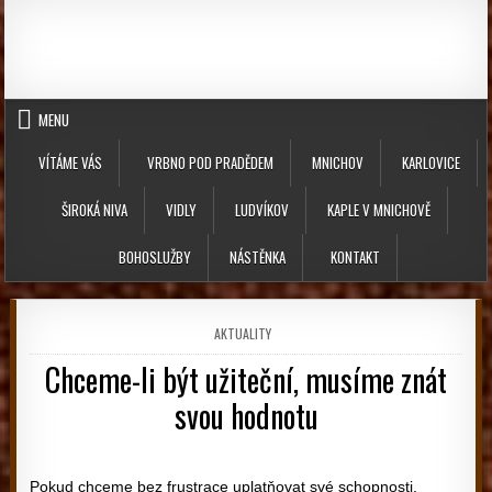
Skip to content
MENU
VÍTÁME VÁS
VRBNO POD PRADĚDEM
MNICHOV
KARLOVICE
ŠIROKÁ NIVA
VIDLY
LUDVÍKOV
KAPLE V MNICHOVĚ
BOHOSLUŽBY
NÁSTĚNKA
KONTAKT
POSTED IN
AKTUALITY
Chceme-li být užiteční, musíme znát
svou hodnotu
PUBLISHED DATE:
Pokud chceme bez frustrace uplatňovat své schopnosti,