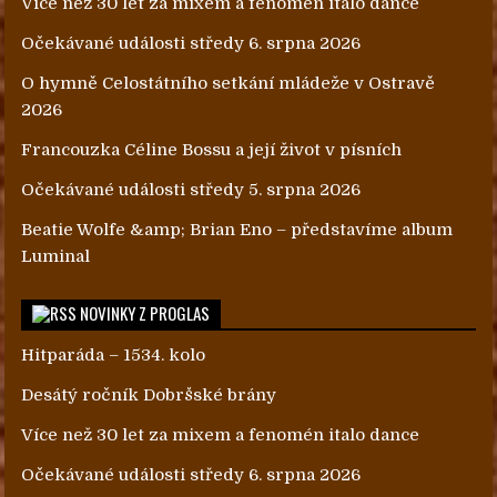
Více než 30 let za mixem a fenomén italo dance
Očekávané události středy 6. srpna 2026
O hymně Celostátního setkání mládeže v Ostravě
2026
Francouzka Céline Bossu a její život v písních
Očekávané události středy 5. srpna 2026
Beatie Wolfe &amp; Brian Eno – představíme album
Luminal
NOVINKY Z PROGLAS
Hitparáda – 1534. kolo
Desátý ročník Dobršské brány
Více než 30 let za mixem a fenomén italo dance
Očekávané události středy 6. srpna 2026