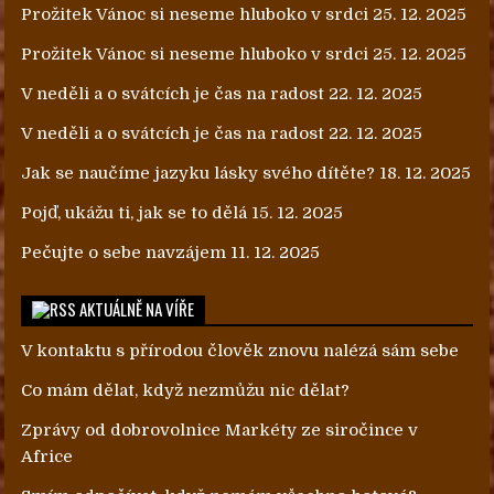
Prožitek Vánoc si neseme hluboko v srdci
25. 12. 2025
Prožitek Vánoc si neseme hluboko v srdci
25. 12. 2025
V neděli a o svátcích je čas na radost
22. 12. 2025
V neděli a o svátcích je čas na radost
22. 12. 2025
Jak se naučíme jazyku lásky svého dítěte?
18. 12. 2025
Pojď, ukážu ti, jak se to dělá
15. 12. 2025
Pečujte o sebe navzájem
11. 12. 2025
AKTUÁLNĚ NA VÍŘE
V kontaktu s přírodou člověk znovu nalézá sám sebe
Co mám dělat, když nezmůžu nic dělat?
Zprávy od dobrovolnice Markéty ze siročince v
Africe