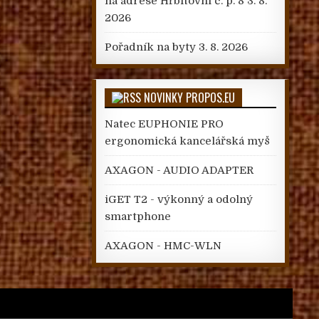
na adrese Hřbitovní č. p. 8
3. 8.
2026
Pořadník na byty
3. 8. 2026
NOVINKY PROPOS.EU
Natec EUPHONIE PRO
ergonomická kancelářská myš
AXAGON - AUDIO ADAPTER
iGET T2 - výkonný a odolný
smartphone
AXAGON - HMC-WLN