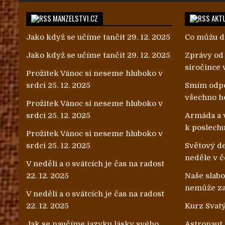
MANZELSTVI.CZ
AKTU
Jako když se učíme tančit
29. 12. 2025
Co můžu d
Jako když se učíme tančit
29. 12. 2025
Zprávy od
siročince 
Prožitek Vánoc si neseme hluboko v
srdci
25. 12. 2025
Smím odpo
všechno h
Prožitek Vánoc si neseme hluboko v
srdci
25. 12. 2025
Armáda a v
k poslech
Prožitek Vánoc si neseme hluboko v
srdci
25. 12. 2025
Světový de
neděle v č
V neděli a o svátcích je čas na radost
22. 12. 2025
Naše slab
nemůže zab
V neděli a o svátcích je čas na radost
22. 12. 2025
Kurz Svatý
Jak se naučíme jazyku lásky svého
Astronaut J