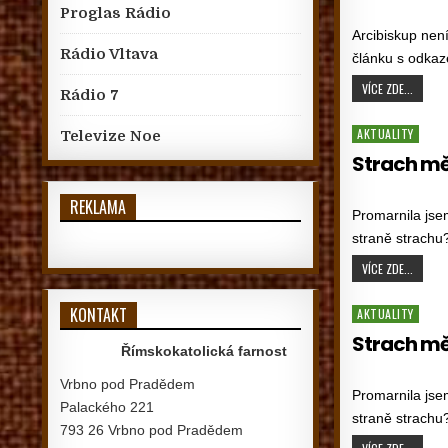
Proglas Rádio
PUBLISHED DATE:
Arcibiskup nen
Rádio Vltava
článku s odka
ARCIBI
VÍCE ZDE...
Rádio 7
Posted in
AKTUALITY
Televize Noe
Strach mě
PUBLISHED DATE:
REKLAMA
Promarnila jsem
straně strachu
STRACH
VÍCE ZDE...
KONTAKT
Posted in
AKTUALITY
Strach mě
Římskokatolická farnost
PUBLISHED DATE:
Vrbno pod Pradědem
Promarnila jsem
Palackého 221
straně strachu
793 26 Vrbno pod Pradědem
STRACH