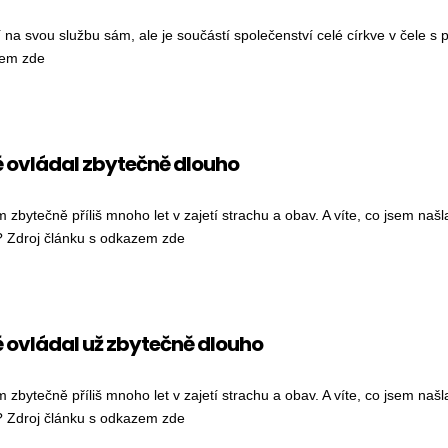
í na svou službu sám, ale je součástí společenství celé církve v čele s
zem zde
SKUP STANISLAV PŘIBYL PŘIJMUL OD PAPEŽE PALLIUM. CO TO ZNAMENÁ?
 ovládal zbytečně dlouho
 zbytečně příliš mnoho let v zajetí strachu a obav. A víte, co jsem naš
? Zdroj článku s odkazem zde
 MĚ OVLÁDAL ZBYTEČNĚ DLOUHO
 ovládal už zbytečně dlouho
 zbytečně příliš mnoho let v zajetí strachu a obav. A víte, co jsem naš
? Zdroj článku s odkazem zde
 MĚ OVLÁDAL UŽ ZBYTEČNĚ DLOUHO