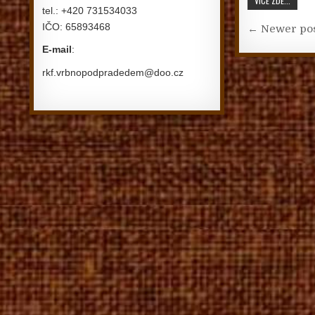
VÍCE ZDE...
tel.: +420 731534033
Navigac
IČO: 65893468
← Newer po
E-mail
:
rkf.vrbnopodpradedem@doo.cz