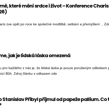
rně, které mění srdce i život – Konference Charis (s
026)
ris zve opět po roce ke společné modlitbě, setkání a přemýšlení… Zdr
Í V BRNĚ, KTERÉ MĚNÍ SRDCE I ŽIVOT – KONFERENCE CHARIS (ST. 8. 7. – NE 12. 7. 2026)
me, jak je lidská láska omezená
 pro každého z nás je, že lidská láska je pouze porušeným odleskem p
ízí Bůh. Zdroj článku s odkazem zde
I VÍME, JAK JE LIDSKÁ LÁSKA OMEZENÁ
 Stanislav Přibyl přijmul od papeže pallium. Co 
?