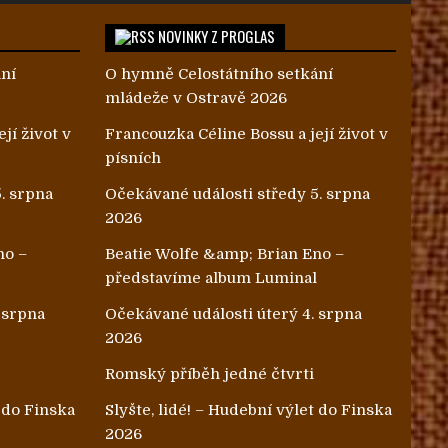
NOVINKY Z PROGLAS
ání
O hymně Celostátního setkání
mládeže v Ostravě 2026
jí život v
Francouzka Céline Bossu a její život v
písních
. srpna
Očekávané události středy 5. srpna
2026
no –
Beatie Wolfe &amp; Brian Eno –
l
představíme album Luminal
 srpna
Očekávané události úterý 4. srpna
2026
Romský příběh jedné čtvrti
t do Finska
Slyšte, lidé! – Hudební výlet do Finska
2026