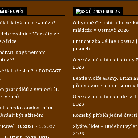
ÁLNĚ NA VÍŘE
ČLÁNKY PROGLAS
ělat, když nic nezmůžu?
O hymně Celostátního setk
mládeže v Ostravě 2026
 dobrovolnice Markéty ze
v Africe
Francouzka Céline Bossu a je
písních
čívat, když nemám
otové?
Očekávané události středy 5
2026
ěřící křesťan?! / PODCAST -
u
Beatie Wolfe &amp; Brian E
představíme album Lumina
n prarodičů a seniorů (4.
ervenci)
Očekávané události úterý 4.
2026
ost a nedokonalost nám
ránit být užiteční
Romský příběh jedné čtvrti
 Pavel 10. 2026 - 5. 2027
Slyšte, lidé! – Hudební výle
2026
. B. Irwin: to že Ježíš