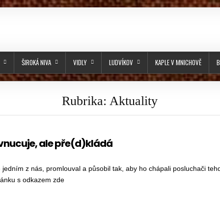
ŠIROKÁ NIVA
VIDLY
LUDVÍKOV
KAPLE V MNICHOVĚ
B
Rubrika:
Aktuality
vnucuje, ale pře(d)kládá
e jedním z nás, promlouval a působil tak, aby ho chápali posluchači teh
 článku s odkazem zde
E NEVNUCUJE, ALE PŘE(D)KLÁDÁ