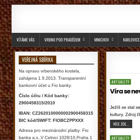
Skip to content
VÍTÁME VÁS
VRBNO POD PRADĚDEM
MNICHOV
KARLOVICE
VEŘEJNÁ SBÍRKA
Na opravu vrbenského kostela,
zahájena 1.9.2013. Transparentní
Posted in
AKTUALITY
bankovní účet u Fio banky.
Víra se ne
Číslo účtu / Kód banky:
PUBLISHED DATE:
2900458315/2010
Ježíš se stal s
IBAN: CZ2620100000002900458315
kultury. Zdroj
BIC kód/SWIFT: FIOBCZPPXXX
VÍRA S
VÍCE ZDE...
Adresa pro mezinárodní platby: Fio
Posted in
banka a.s.,V Celnici 1028/10,Praha 1
AKTUALITY