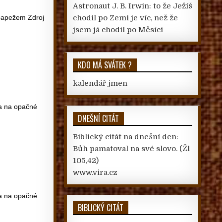
Astronaut J. B. Irwin: to že Ježíš
 papežem Zdroj
chodil po Zemi je víc, než že
jsem já chodil po Měsíci
KDO MÁ SVÁTEK ?
kalendář jmen
la na opačné
DNEŠNÍ CITÁT
Biblický citát na dnešní den:
Bůh pamatoval na své slovo.
(Žl
105,42)
www.vira.cz
la na opačné
BIBLICKÝ CITÁT