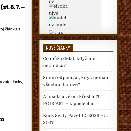
t. 8. 7. –
oj článku s
NOVÉ ČLÁNKY
Co můžu dělat, když nic
nezmůžu?
Smím odpočívat, když nemám
rvotní lásky,
všechno hotové?
Armáda a věřící křesťan?! /
PODCAST – k poslechu
Kurz Svatý Pavel 10. 2026 – 5.
to
2027