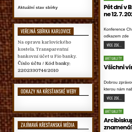
Pět dní v B
Aktuální stav sbírky
ne 12. 7. 2
PUBLISHED DATE:
Konference Cha
VEŘEJNÁ SBÍRKA KARLOVICE
odkazem zde
Na opravu karlovického
PĚT DN
VÍCE ZDE...
kostela. Transparentní
bankovní účet u Fio banky.
Posted in
AKTUALITY
Číslo účtu / Kód banky:
Všichni ví
2202330744/2010
PUBLISHED DATE:
Dobrou zprávou
kterou nám nab
ODKAZY NA KŘESŤANSKÉ WEBY
VŠICHN
VÍCE ZDE...
Posted in
AKTUALITY
Arcibiskup
ZAJÍMAVÁ KŘESŤANSKÁ MÉDIA
znamená