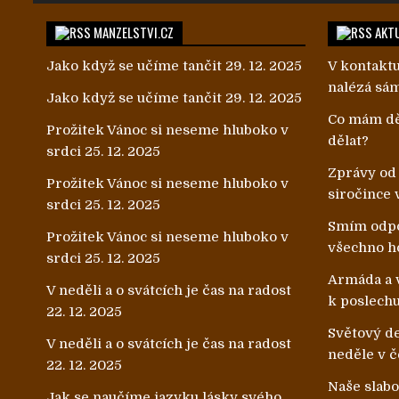
MANZELSTVI.CZ
AKTU
Jako když se učíme tančit
29. 12. 2025
V kontaktu
nalézá sá
Jako když se učíme tančit
29. 12. 2025
Co mám dě
Prožitek Vánoc si neseme hluboko v
dělat?
srdci
25. 12. 2025
Zprávy od
Prožitek Vánoc si neseme hluboko v
siročince 
srdci
25. 12. 2025
Smím odpo
Prožitek Vánoc si neseme hluboko v
všechno h
srdci
25. 12. 2025
Armáda a v
V neděli a o svátcích je čas na radost
k poslech
22. 12. 2025
Světový de
V neděli a o svátcích je čas na radost
neděle v č
22. 12. 2025
Naše slab
Jak se naučíme jazyku lásky svého