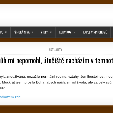
ICE
ŠIROKÁ NIVA
VIDLY
LUDVÍKOV
KAPLE V MNICHOVĚ
POSTED IN
AKTUALITY
ůh mi nepomohl, útočiště nacházím v temno
PUBLISHED DATE:
yla zneužíváná, nezažila normální rodinu, vztahy. Jen lhostejnost, neu
Mockrát jsem prosila Boha, abych našla smysl života, ale za celý svůj 
klid.
 odkazem zde