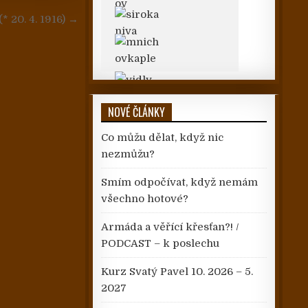
* 20. 4. 1916) →
NOVÉ ČLÁNKY
Co můžu dělat, když nic
nezmůžu?
Smím odpočívat, když nemám
všechno hotové?
Armáda a věřící křesťan?! /
PODCAST – k poslechu
Kurz Svatý Pavel 10. 2026 – 5.
2027