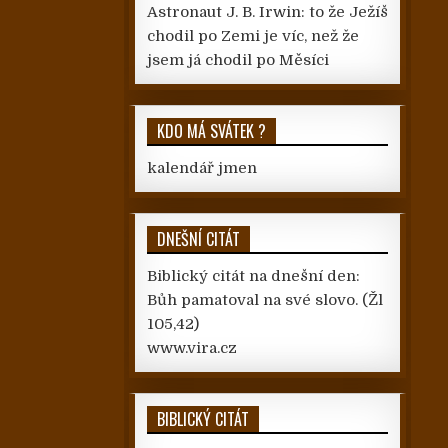
Astronaut J. B. Irwin: to že Ježíš
chodil po Zemi je víc, než že
jsem já chodil po Měsíci
KDO MÁ SVÁTEK ?
kalendář jmen
DNEŠNÍ CITÁT
Biblický citát na dnešní den:
Bůh pamatoval na své slovo.
(Žl
105,42)
www.vira.cz
BIBLICKÝ CITÁT