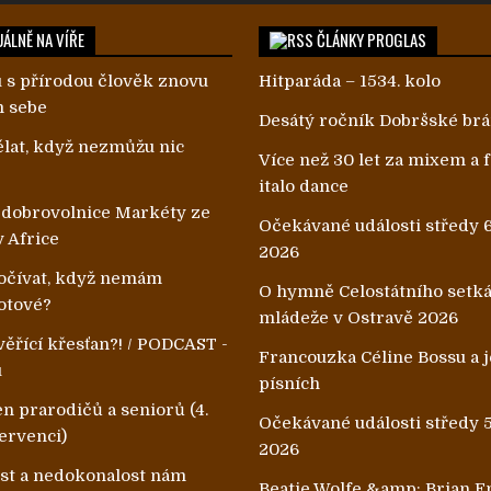
ÁLNĚ NA VÍŘE
ČLÁNKY PROGLAS
 s přírodou člověk znovu
Hitparáda – 1534. kolo
m sebe
Desátý ročník Dobršské br
lat, když nezmůžu nic
Více než 30 let za mixem a
italo dance
 dobrovolnice Markéty ze
Očekávané události středy 6
v Africe
2026
čívat, když nemám
O hymně Celostátního setk
otové?
mládeže v Ostravě 2026
ěřící křesťan?! / PODCAST -
Francouzka Céline Bossu a je
u
písních
n prarodičů a seniorů (4.
Očekávané události středy 5
ervenci)
2026
ost a nedokonalost nám
Beatie Wolfe &amp; Brian E