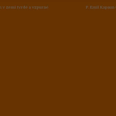
 pro příspěvek
h v zemi tvrdé a vzpurné
P. Emil Kapaun (