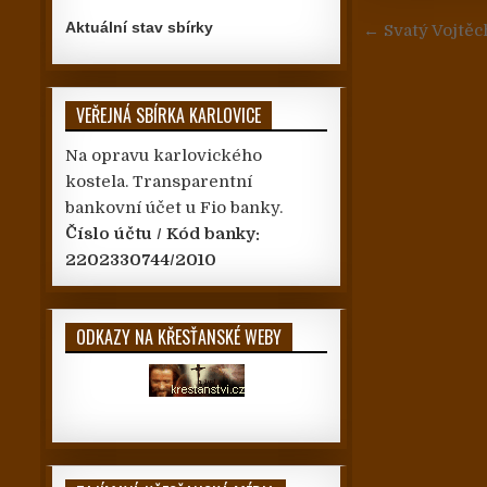
Navigace
Aktuální stav sbírky
← Svatý Vojtěc
VEŘEJNÁ SBÍRKA KARLOVICE
Na opravu karlovického
kostela. Transparentní
bankovní účet u Fio banky.
Číslo účtu / Kód banky:
2202330744/2010
ODKAZY NA KŘESŤANSKÉ WEBY