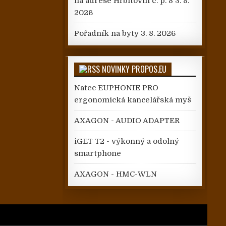
na adrese Hřbitovní č. p. 8
3. 8.
2026
Pořadník na byty
3. 8. 2026
NOVINKY PROPOS.EU
Natec EUPHONIE PRO
ergonomická kancelářská myš
AXAGON - AUDIO ADAPTER
iGET T2 - výkonný a odolný
smartphone
AXAGON - HMC-WLN