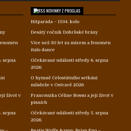
NOVINKY Z PROGLAS
Hitparáda – 1534. kolo
ány
Desátý ročník Dobršské brány
 fenomén
Více než 30 let za mixem a fenomén
italo dance
. srpna
Očekávané události středy 6. srpna
2026
ání
O hymně Celostátního setkání
mládeže v Ostravě 2026
jí život v
Francouzka Céline Bossu a její život v
písních
. srpna
Očekávané události středy 5. srpna
2026
no –
Beatie Wolfe &amp; Brian Eno –