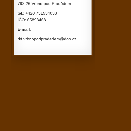
793 26 Vrbno pod Pradědem
tel.: +420 731534033
IČO: 65893468
E-mail
:
rkf.vrbnopodpradedem@doo.cz