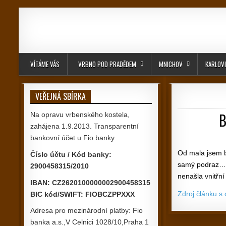
Skip to content
VÍTÁME VÁS
VRBNO POD PRADĚDEM
MNICHOV
KARLOV
VEŘEJNÁ SBÍRKA
B
Na opravu vrbenského kostela,
zahájena 1.9.2013. Transparentní
bankovní účet u Fio banky.
Od mala jsem b
Číslo účtu / Kód banky:
samý podraz…. 
2900458315/2010
nenašla vnitřní 
IBAN: CZ2620100000002900458315
Zdroj článku s
BIC kód/SWIFT: FIOBCZPPXXX
Adresa pro mezinárodní platby: Fio
banka a.s.,V Celnici 1028/10,Praha 1