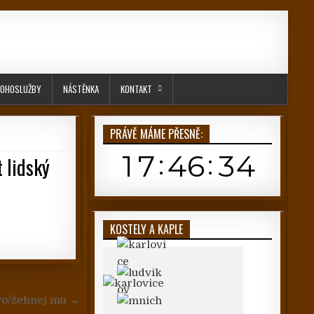
OHOSLUŽBY
NÁSTĚNKA
KONTAKT
PRÁVĚ MÁME PŘESNĚ:
 lidský
KOSTELY A KAPLE
 Po/žehnej mu →