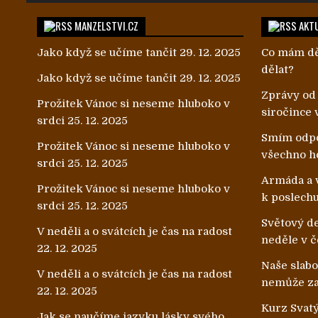
MANZELSTVI.CZ
AKTU
Jako když se učíme tančit
29. 12. 2025
Co mám dě
dělat?
Jako když se učíme tančit
29. 12. 2025
Zprávy od
Prožitek Vánoc si neseme hluboko v
siročince 
srdci
25. 12. 2025
Smím odpo
Prožitek Vánoc si neseme hluboko v
všechno h
srdci
25. 12. 2025
Armáda a v
Prožitek Vánoc si neseme hluboko v
k poslech
srdci
25. 12. 2025
Světový de
V neděli a o svátcích je čas na radost
neděle v č
22. 12. 2025
Naše slab
V neděli a o svátcích je čas na radost
nemůže zab
22. 12. 2025
Kurz Svatý
Jak se naučíme jazyku lásky svého