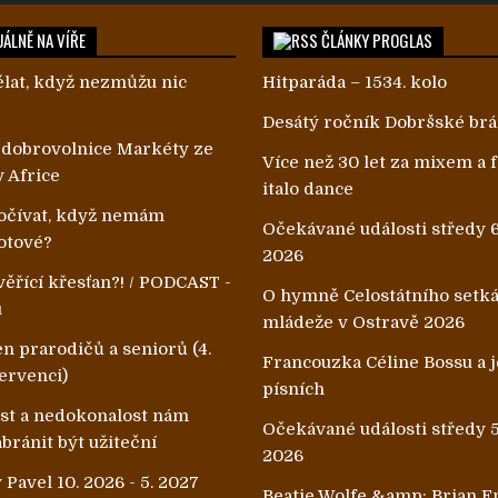
ÁLNĚ NA VÍŘE
ČLÁNKY PROGLAS
lat, když nezmůžu nic
Hitparáda – 1534. kolo
Desátý ročník Dobršské br
 dobrovolnice Markéty ze
Více než 30 let za mixem a
v Africe
italo dance
čívat, když nemám
Očekávané události středy 6
otové?
2026
ěřící křesťan?! / PODCAST -
O hymně Celostátního setk
u
mládeže v Ostravě 2026
n prarodičů a seniorů (4.
Francouzka Céline Bossu a je
ervenci)
písních
ost a nedokonalost nám
Očekávané události středy 5
ránit být užiteční
2026
 Pavel 10. 2026 - 5. 2027
Beatie Wolfe &amp; Brian E