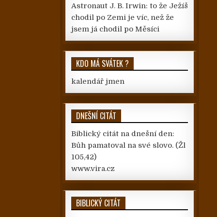
Astronaut J. B. Irwin: to že Ježíš
chodil po Zemi je víc, než že
jsem já chodil po Měsíci
KDO MÁ SVÁTEK ?
kalendář jmen
DNEŠNÍ CITÁT
Biblický citát na dnešní den:
Bůh pamatoval na své slovo.
(Žl
105,42)
www.vira.cz
BIBLICKÝ CITÁT