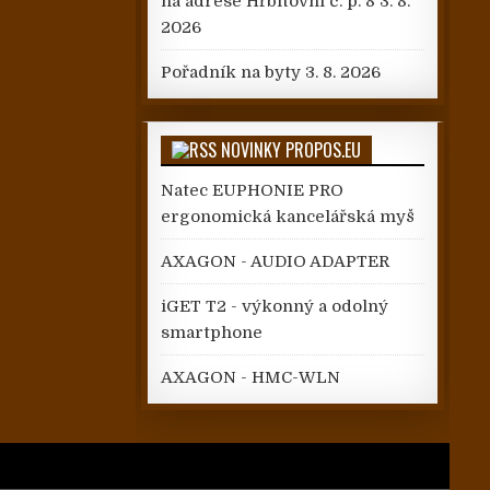
na adrese Hřbitovní č. p. 8
3. 8.
2026
Pořadník na byty
3. 8. 2026
NOVINKY PROPOS.EU
Natec EUPHONIE PRO
ergonomická kancelářská myš
AXAGON - AUDIO ADAPTER
iGET T2 - výkonný a odolný
smartphone
AXAGON - HMC-WLN