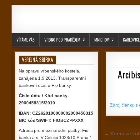
Skip to content
VÍTÁME VÁS
VRBNO POD PRADĚDEM
MNICHOV
KARLOVICE
VEŘEJNÁ SBÍRKA
Arcibi
Na opravu vrbenského kostela,
zahájena 1.9.2013. Transparentní
bankovní účet u Fio banky.
Číslo účtu / Kód banky:
2900458315/2010
Zdroj článku s
IBAN: CZ2620100000002900458315
BIC kód/SWIFT: FIOBCZPPXXX
Adresa pro mezinárodní platby: Fio
Navigace
← Komu ve vol
banka a.s.,V Celnici 1028/10,Praha 1