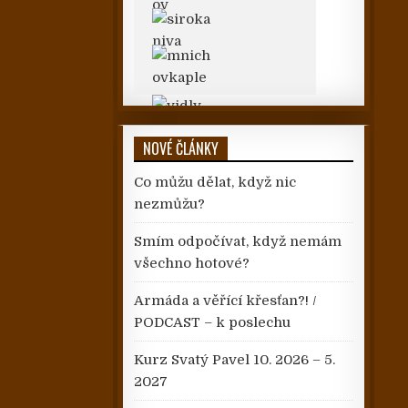
NOVÉ ČLÁNKY
Co můžu dělat, když nic
nezmůžu?
Smím odpočívat, když nemám
všechno hotové?
Armáda a věřící křesťan?! /
PODCAST – k poslechu
Kurz Svatý Pavel 10. 2026 – 5.
2027