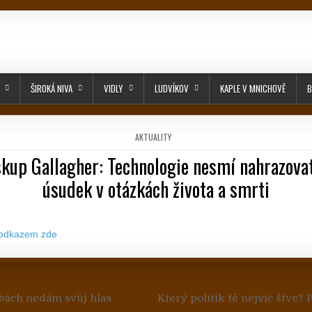
ŠIROKÁ NIVA
VIDLY
LUDVÍKOV
KAPLE V MNICHOVĚ
B
POSTED IN
AKTUALITY
skup Gallagher: Technologie nesmí nahrazovat
úsudek v otázkách života a smrti
PUBLISHED DATE:
 odkazem zde
 pro příspěvek
bách nedám svůj hlas
Který politik tě nejvíc štve?