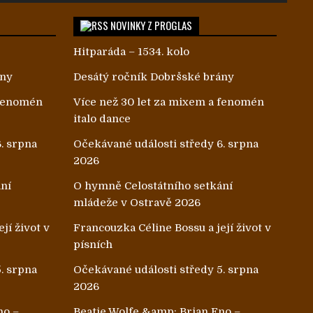
NOVINKY Z PROGLAS
Hitparáda – 1534. kolo
ány
Desátý ročník Dobršské brány
 fenomén
Více než 30 let za mixem a fenomén
italo dance
. srpna
Očekávané události středy 6. srpna
2026
ání
O hymně Celostátního setkání
mládeže v Ostravě 2026
jí život v
Francouzka Céline Bossu a její život v
písních
. srpna
Očekávané události středy 5. srpna
2026
no –
Beatie Wolfe &amp; Brian Eno –