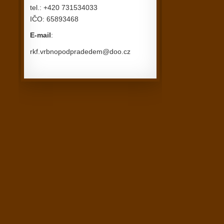
tel.: +420 731534033
IČO: 65893468
E-mail
:
rkf.vrbnopodpradedem@doo.cz