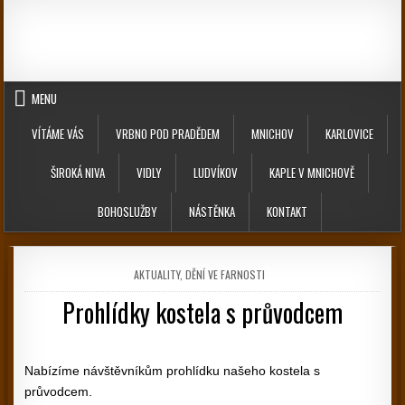
Skip to content
MENU
VÍTÁME VÁS
VRBNO POD PRADĚDEM
MNICHOV
KARLOVICE
ŠIROKÁ NIVA
VIDLY
LUDVÍKOV
KAPLE V MNICHOVĚ
BOHOSLUŽBY
NÁSTĚNKA
KONTAKT
POSTED IN
AKTUALITY
,
DĚNÍ VE FARNOSTI
Prohlídky kostela s průvodcem
PUBLISHED DATE:
Nabízíme návštěvníkům prohlídku našeho kostela s
průvodcem.