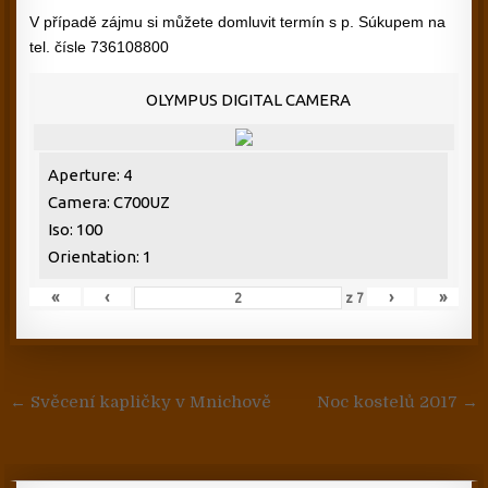
V případě zájmu si můžete domluvit termín s p. Súkupem na
tel. čísle 736108800
OLYMPUS DIGITAL CAMERA
Aperture: 4
Camera: C700UZ
Iso: 100
Orientation: 1
«
‹
›
»
z
7
Navigace pro příspěvek
← Svěcení kapličky v Mnichově
Noc kostelů 2017 →