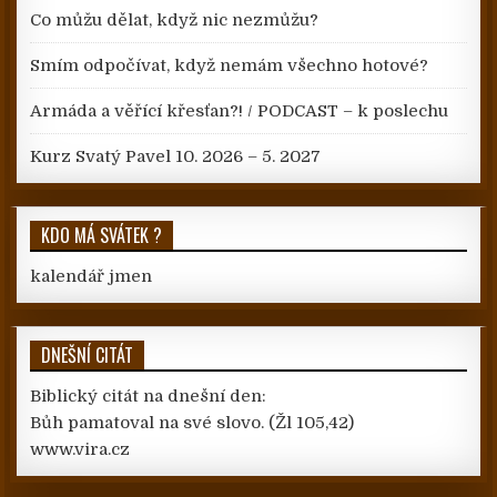
Co můžu dělat, když nic nezmůžu?
Smím odpočívat, když nemám všechno hotové?
Armáda a věřící křesťan?! / PODCAST – k poslechu
Kurz Svatý Pavel 10. 2026 – 5. 2027
KDO MÁ SVÁTEK ?
kalendář jmen
DNEŠNÍ CITÁT
Biblický citát na dnešní den:
Bůh pamatoval na své slovo.
(Žl 105,42)
www.vira.cz