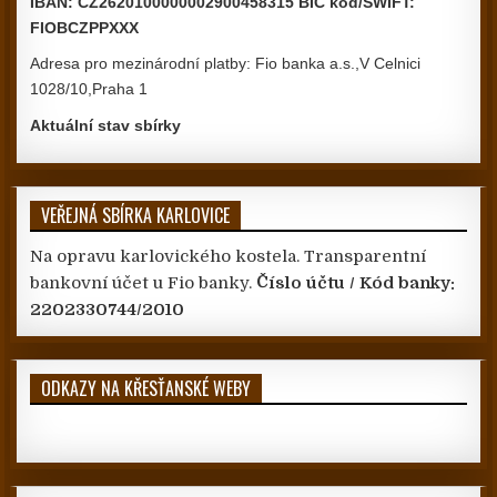
IBAN: CZ2620100000002900458315 BIC kód/SWIFT:
FIOBCZPPXXX
Adresa pro mezinárodní platby: Fio banka a.s.,V Celnici
1028/10,Praha 1
Aktuální stav sbírky
VEŘEJNÁ SBÍRKA KARLOVICE
Na opravu karlovického kostela. Transparentní
bankovní účet u Fio banky.
Číslo účtu / Kód banky:
2202330744/2010
ODKAZY NA KŘESŤANSKÉ WEBY