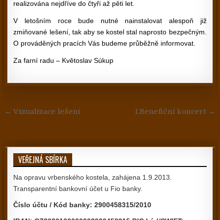
realizována nejdříve do čtyři až pěti let.
V letošním roce bude nutné nainstalovat alespoň již
zmiňované lešení, tak aby se kostel stal naprosto bezpečným.
O prováděných pracích Vás budeme průběžně informovat.
Za farní radu – Květoslav Súkup
Navigace pro příspěvek
← Vizualizace lešení
I.Benefiční koncert →
VEŘEJNÁ SBÍRKA
Na opravu vrbenského kostela, zahájena 1.9.2013.
Transparentní bankovní účet u Fio banky.
Číslo účtu / Kód banky: 2900458315/2010