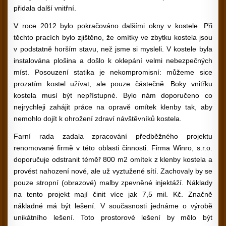
přidala další vnitřní.
V roce 2012 bylo pokračováno dalšími okny v kostele. Při
těchto pracích bylo zjištěno, že omítky ve zbytku kostela jsou
v podstatně horším stavu, než jsme si mysleli. V kostele byla
instalována plošina a došlo k oklepání velmi nebezpečných
míst. Posouzení statika je nekompromisní: můžeme sice
prozatím kostel užívat, ale pouze částečně. Boky vnitřku
kostela musí být nepřístupné. Bylo nám doporučeno co
nejrychleji zahájit práce na opravě omítek klenby tak, aby
nemohlo dojít k ohrožení zdraví návštěvníků kostela.
Farní rada zadala zpracování předběžného projektu
renomované firmě v této oblasti činnosti. Firma Winro, s.r.o.
doporučuje odstranit téměř 800 m2 omítek z klenby kostela a
provést nahození nové, ale už vyztužené sítí. Zachovaly by se
pouze stropní (obrazové) malby zpevněné injektáží. Náklady
na tento projekt mají činit více jak 7,5 mil. Kč. Značně
nákladné má být lešení. V současnosti jednáme o výrobě
unikátního lešení. Toto prostorové lešení by mělo být