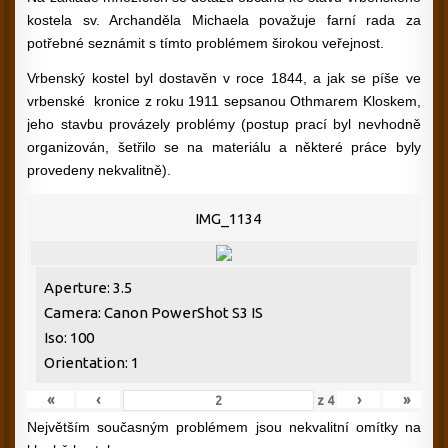
kostela sv. Archanděla Michaela považuje farní rada za
potřebné seznámit s tímto problémem širokou veřejnost.
Vrbenský kostel byl dostavěn v roce 1844, a jak se píše ve
vrbenské kronice z roku 1911 sepsanou Othmarem Kloskem,
jeho stavbu provázely problémy (postup prací byl nevhodně
organizován, šetřilo se na materiálu a některé práce byly
provedeny nekvalitně).
IMG_1134
Aperture: 3.5
Camera: Canon PowerShot S3 IS
Iso: 100
Orientation: 1
«
‹
›
»
z
4
Největším současným problémem jsou nekvalitní omítky na