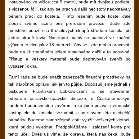
instalováno ve výšce cca 9 metrů, bude mít dvojitou podlahu
s vloženou fólií, tak aby se prach a další nečistoty nedostávaly
během prací do kostela. Tímto řešením bude kostel dále
sloužit svému účelu bez přerušení provozu. Bude zde
umístěno pouze cca 8 ocelových sloupů středem kostela, při
jedné straně lavic. Nástropní malby se nachází ve značné
výšce a to více jak v 18 metrech. Aby se i zde mohlo pracovat,
bude na již zmíněném lešení instalováno další a to posuvné.
Přístup a veškerý materiál bude dopravován zvenčí po
vysazení okna.
Farní rada se bude snažit zabezpečit finanční prostředky na
tak náročnou opravu, jak jen to půjde. Doposud jsme jednali s
biskupem Františkem Lobkowiczem a se stavebním
odborem ostravsko-opavské diecéze, s Českoněmeckým
fondem budoucnosti a závěrem roku jsme pozvali i vrbenské
zastupitele do kostela, seznámit je se stavem této ojedinělé
památky. Budeme samozřejmě chtít využít veškerých dotací,
které půjdou vyjednat. Předpokládáme i založení konta pro
tento účel. Dnes už víme, že oprava, která nás čeká, bude