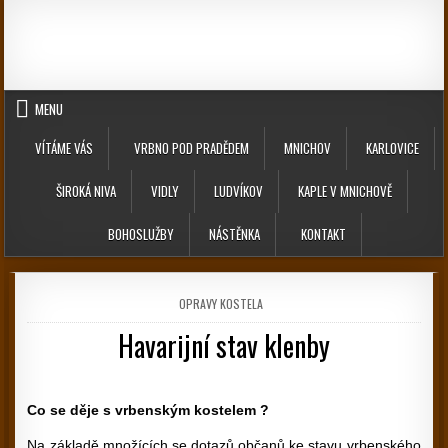
Skip to content
MENU
VÍTÁME VÁS
VRBNO POD PRADĚDEM
MNICHOV
KARLOVICE
ŠIROKÁ NIVA
VIDLY
LUDVÍKOV
KAPLE V MNICHOVĚ
BOHOSLUŽBY
NÁSTĚNKA
KONTAKT
POSTED IN
OPRAVY KOSTELA
Havarijní stav klenby
PUBLISHED DATE:
Co se děje s vrbenským kostelem ?
Na základě množících se dotazů občanů ke stavu vrbenského