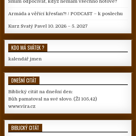
Smím odpočívat, když nemám všechno hotové?
Armáda a věřící křesťan?! / PODCAST – k poslechu
Kurz Svatý Pavel 10. 2026 – 5. 2027
KDO MÁ SVÁTEK ?
kalendář jmen
DNEŠNÍ CITÁT
Biblický citát na dnešní den:
Bůh pamatoval na své slovo.
(Žl 105,42)
www.vira.cz
BIBLICKÝ CITÁT