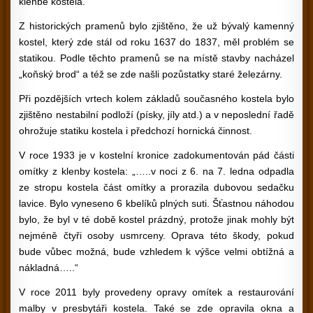
klenbě kostela.
Z historických pramenů bylo zjištěno, že už bývalý kamenný
kostel, který zde stál od roku 1637 do 1837, měl problém se
statikou. Podle těchto pramenů se na místě stavby nacházel
„koňský brod“ a též se zde našli pozůstatky staré železárny.
Při pozdějších vrtech kolem základů současného kostela bylo
zjištěno nestabilní podloží (písky, jíly atd.) a v neposlední řadě
ohrožuje statiku kostela i předchozí hornická činnost.
V roce 1933 je v kostelní kronice zadokumentován pád části
omítky z klenby kostela: „…..v noci z 6. na 7. ledna odpadla
ze stropu kostela část omítky a prorazila dubovou sedačku
lavice. Bylo vyneseno 6 kbelíků plných suti. Šťastnou náhodou
bylo, že byl v té době kostel prázdný, protože jinak mohly být
nejméně čtyři osoby usmrceny. Oprava této škody, pokud
bude vůbec možná, bude vzhledem k výšce velmi obtížná a
nákladná…..“
V roce 2011 byly provedeny opravy omítek a restaurování
malby v presbytáři kostela. Také se zde opravila okna a