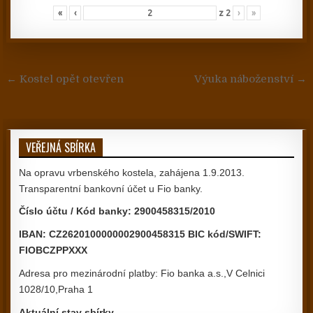
«
‹
z
2
›
»
Navigace pro příspěvek
← Kostel opět otevřen
Výuka náboženství →
VEŘEJNÁ SBÍRKA
Na opravu vrbenského kostela, zahájena 1.9.2013.
Transparentní bankovní účet u Fio banky.
Číslo účtu / Kód banky: 2900458315/2010
IBAN: CZ2620100000002900458315 BIC kód/SWIFT:
FIOBCZPPXXX
Adresa pro mezinárodní platby: Fio banka a.s.,V Celnici
1028/10,Praha 1
Aktuální stav sbírky