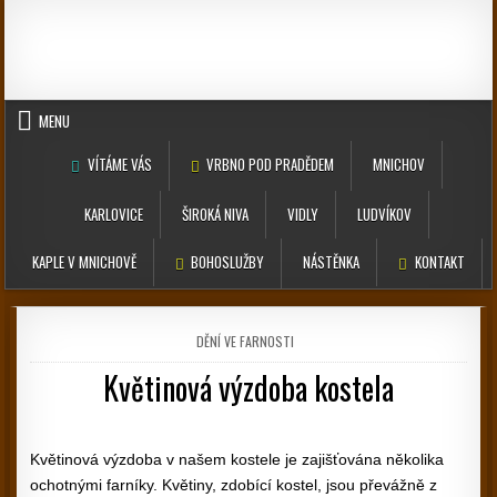
Skip to content
MENU
VÍTÁME VÁS
VRBNO POD PRADĚDEM
MNICHOV
KARLOVICE
ŠIROKÁ NIVA
VIDLY
LUDVÍKOV
KAPLE V MNICHOVĚ
BOHOSLUŽBY
NÁSTĚNKA
KONTAKT
POSTED IN
DĚNÍ VE FARNOSTI
Květinová výzdoba kostela
PUBLISHED DATE:
Květinová výzdoba v našem kostele je zajišťována několika
ochotnými farníky. Květiny, zdobící kostel, jsou převážně z