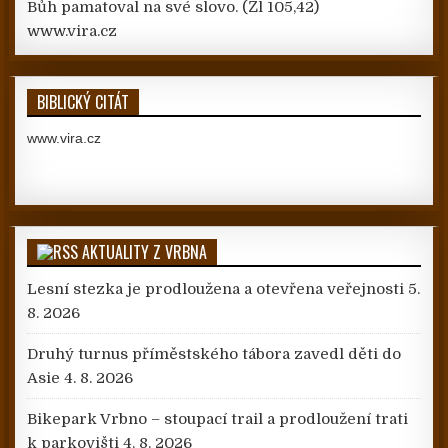
Bůh pamatoval na své slovo.
(Žl 105,42)
www.vira.cz
BIBLICKÝ CITÁT
www.vira.cz
AKTUALITY Z VRBNA
Lesní stezka je prodloužena a otevřena veřejnosti
5.
8. 2026
Druhý turnus příměstského tábora zavedl děti do
Asie
4. 8. 2026
Bikepark Vrbno – stoupací trail a prodloužení trati
k parkovišti
4. 8. 2026