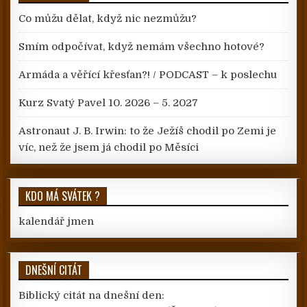
Co můžu dělat, když nic nezmůžu?
Smím odpočívat, když nemám všechno hotové?
Armáda a věřící křesťan?! / PODCAST – k poslechu
Kurz Svatý Pavel 10. 2026 – 5. 2027
Astronaut J. B. Irwin: to že Ježíš chodil po Zemi je
víc, než že jsem já chodil po Měsíci
KDO MÁ SVÁTEK ?
kalendář jmen
DNEŠNÍ CITÁT
Biblický citát na dnešní den: