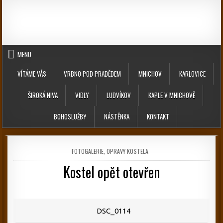
Skip to content
MENU
VÍTÁME VÁS
VRBNO POD PRADĚDEM
MNICHOV
KARLOVICE
ŠIROKÁ NIVA
VIDLY
LUDVÍKOV
KAPLE V MNICHOVĚ
BOHOSLUŽBY
NÁSTĚNKA
KONTAKT
POSTED IN
FOTOGALERIE
,
OPRAVY KOSTELA
Kostel opět otevřen
PUBLISHED DATE:
DSC_0114