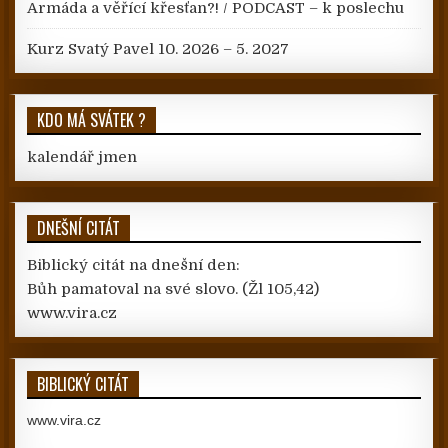
Armáda a věřící křesťan?! / PODCAST – k poslechu
Kurz Svatý Pavel 10. 2026 – 5. 2027
KDO MÁ SVÁTEK ?
kalendář jmen
DNEŠNÍ CITÁT
Biblický citát na dnešní den:
Bůh pamatoval na své slovo.
(Žl 105,42)
www.vira.cz
BIBLICKÝ CITÁT
www.vira.cz