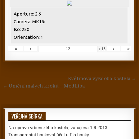
Aperture: 2.6
Camera: MK16i
Iso: 250
Orientation: 1
«
‹
›
»
z
13
Navigace pro příspěvek
Květinová výzdoba kostela →
← Umění malých kroků – Modlitba
VEŘEJNÁ SBÍRKA
Na opravu vrbenského kostela, zahájena 1.9.2013.
Transparentní bankovní účet u Fio banky.